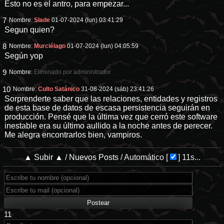
Esto no es el antro, para empezar...
7
Nombre:
Slade
01-07-2024 (lun) 03:41:29
Segun quien?
8
Nombre:
Murciélago
01-07-2024 (lun) 04:05:59
Según yop
9
Nombre:
Eliminado por administrador
10
Nombre:
Culto Satánico
31-08-2024 (sáb) 23:41:26
Sorprenderte saber que las relaciones, entidades y registros
de esta base de datos de escasa persistencia seguirán en
producción. Pensé que la última vez que cerró este software
inestable era su último aullido a la noche antes de perecer.
Me alegra encontrarlos bien, vampiros.
▲ Subir ▲
/
Nuevos Posts
/
Automático
[
]
11s...
11