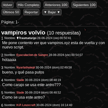
Volver
Hilo Completo
Anteriores 100
Siguientes 100
Últimos 50
Reportar
▼ Bajar ▼
Página:
1-
vampiros volvio
(10 respuestas)
1
Nombre:
✟Traumaturgo
28-06-2024 (vie) 00:50:41
Me pone contento ver que vampiros.xyz esta de vuelta y con
nuevo script.
2
Nombre:
Eyaculacion de Sangre
28-06-2024 (vie) 00:54:07
holaaaa
3
Nombre:
Nyarlathotep/
30-06-2024 (dom) 02:49:58
bueno, y qué pasa putos
4
Nombre:
Slade
30-06-2024 (dom) 08:48:19
Como carajo se usa este antro???
5
Nombre:
Slade
30-06-2024 (dom) 08:48:52
Como se usa este antro?
6
Nombre:
H.P. Lovecraft
30-06-2024 (dom) 16:14:40