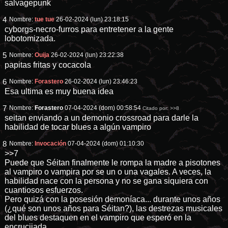
salvagepunk
4
Nombre:
tue tue
26-02-2024 (lun) 23:18:15
cyborgs-necro-furros para entretener a la gente
lobotomizada.
5
Nombre:
Ouija
26-02-2024 (lun) 23:22:38
papitas fritas y cocacola
6
Nombre:
Forastero
26-02-2024 (lun) 23:46:23
Esa ultima es muy buena idea
7
Nombre:
Forastero
07-04-2024 (dom) 00:58:54
Citado por:
>>8
seitan enviando a un demonio crossroad para darle la
habilidad de tocar blues a algún vampiro
8
Nombre:
Invocación
07-04-2024 (dom) 01:10:30
>>7
Puede que Séitan finalmente le rompa la madre a pisotones
al vampiro o vampira por se un o una vagales. A veces, la
habilidad nace con la persona y no se gana siquiera con
cuantiosos esfuerzos.
Pero quizá con la posesión demoníaca... durante unos años
(¿qué son unos años para Séitan?), las destrezas musicales
del blues destaquen en el vampiro que esperó en la
encrucijada...