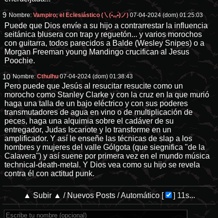
9
Nombre:
Vampiro; el Eclesiástico (㇏(•̀ᵥᵥ•́)ノ)
07-04-2024 (dom) 01:25:03
Puede que Dios envíe a su hijo a contrarrestar la influencia
seitánica blusera con trap y reguetón... y varios morochos
con guitarra, todos parecidos a Balde (Wesley Snipes) o a
Morgan Freeman young Mandingo crucifican al Jesus
Poochie.
10
Nombre:
Cthulhu
07-04-2024 (dom) 01:38:43
Pero puede que Jesús al resucitar resucite como un
morocho como Stanley Clarke y con la cruz en la que murió
haga una talla de un bajo eléctrico y con sus poderes
transmutadores de agua en vino o de multiplicación de
peces, haga una alquimia sobre el cadáver de su
entregador, Judas Iscariote y lo transforme en un
amplificador. Y así le enseñe las técnicas de slap a los
hombres y mujeres del valle Gólgota (que siegnifica "de la
Calavera") y así suene por primera vez en el mundo música
technical-death-metal. Y Dios vea como su hijo se revela
contra él con actitud punk.
▲ Subir ▲
/
Nuevos Posts
/
Automático
[
]
11s...