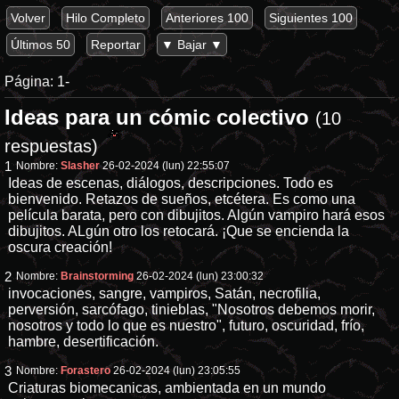
Volver
Hilo Completo
Anteriores 100
Siguientes 100
Últimos 50
Reportar
▼ Bajar ▼
Página:
1-
Ideas para un cómic colectivo
(10
respuestas)
1
Nombre:
Slasher
26-02-2024 (lun) 22:55:07
Ideas de escenas, diálogos, descripciones. Todo es
bienvenido. Retazos de sueños, etcétera. Es como una
película barata, pero con dibujitos. Algún vampiro hará esos
dibujitos. ALgún otro los retocará. ¡Que se encienda la
oscura creación!
2
Nombre:
Brainstorming
26-02-2024 (lun) 23:00:32
invocaciones, sangre, vampiros, Satán, necrofilia,
perversión, sarcófago, tinieblas, "Nosotros debemos morir,
nosotros y todo lo que es nuestro", futuro, oscuridad, frío,
hambre, desertificación.
3
Nombre:
Forastero
26-02-2024 (lun) 23:05:55
Criaturas biomecanicas, ambientada en un mundo