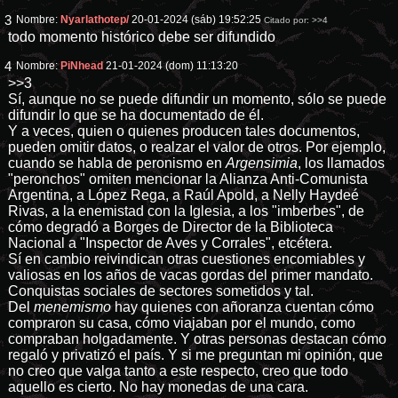
3
Nombre:
Nyarlathotep/
20-01-2024 (sáb) 19:52:25
Citado por:
>>4
todo momento histórico debe ser difundido
4
Nombre:
PiNhead
21-01-2024 (dom) 11:13:20
>>3
Sí, aunque no se puede difundir un momento, sólo se puede
difundir lo que se ha documentado de él.
Y a veces, quien o quienes producen tales documentos,
pueden omitir datos, o realzar el valor de otros. Por ejemplo,
cuando se habla de peronismo en
Argensimia
, los llamados
"peronchos" omiten mencionar la Alianza Anti-Comunista
Argentina, a López Rega, a Raúl Apold, a Nelly Haydeé
Rivas, a la enemistad con la Iglesia, a los "imberbes", de
cómo degradó a Borges de Director de la Biblioteca
Nacional a "Inspector de Aves y Corrales", etcétera.
Sí en cambio reivindican otras cuestiones encomiables y
valiosas en los años de vacas gordas del primer mandato.
Conquistas sociales de sectores sometidos y tal.
Del
menemismo
hay quienes con añoranza cuentan cómo
compraron su casa, cómo viajaban por el mundo, como
compraban holgadamente. Y otras personas destacan cómo
regaló y privatizó el país. Y si me preguntan mi opinión, que
no creo que valga tanto a este respecto, creo que todo
aquello es cierto. No hay monedas de una cara.