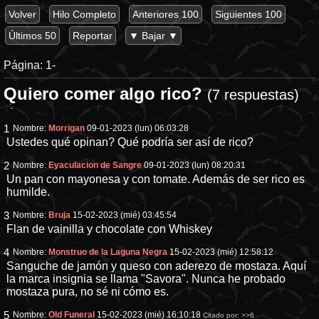
Volver
Hilo Completo
Anteriores 100
Siguientes 100
Últimos 50
Reportar
▼ Bajar ▼
Página:
1-
Quiero comer algo rico?
(7 respuestas)
1
Nombre:
Morrigan
09-01-2023 (lun) 06:03:28
Ustedes qué opinan? Qué podría ser así de rico?
2
Nombre:
Eyaculacion de Sangre
09-01-2023 (lun) 08:20:31
Un pan con mayonesa y con tomate. Además de ser rico es
humilde.
3
Nombre:
Bruja
15-02-2023 (mié) 03:45:54
Flan de vainilla y chocolate con Whiskey
4
Nombre:
Monstruo de la Laguna Negra
15-02-2023 (mié) 12:58:12
Sanguche de jamón y queso con aderezo de mostaza. Aquí
la marca insignia se llama "Savora". Nunca he probado
mostaza pura, no sé ni cómo es.
5
Nombre:
Old Funeral
15-02-2023 (mié) 16:10:18
Citado por:
>>6