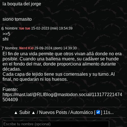
la boquita del jorge
siono tomasito
6
Nombre:
tue tue
15-02-2023 (mié) 19:54:39
>>5
shi
7
Nombre:
Nerd Kid
29-09-2024 (dom) 14:39:30
El fin de una vida permite que otros vivan allá donde no era
posible. Cuando una ballena muere, su cadáver se hunde
en el fondo del mar, donde proporciona alimento durante
décadas.
Cada capa de tejido tiene sus comensales y su turno. Al
final, no quedarán ni los huesos.
Fuente:
https://mast.lat/@RLIBlog@mastodon.social/113177221474
504409
▲ Subir ▲
/
Nuevos Posts
/
Automático
[
]
11s...