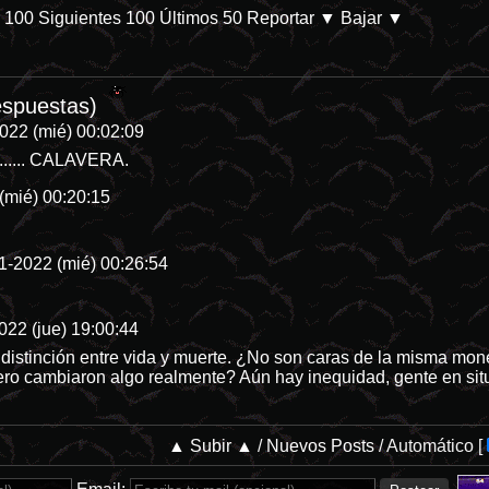
s 100
Siguientes 100
Últimos 50
Reportar
▼ Bajar ▼
/db/p-28144-categoria-8 En Prime Video. Parece que las películas de d
espuestas)
022 (mié) 00:02:09
...... CALAVERA.
(mié) 00:20:15
1-2022 (mié) 00:26:54
022 (jue) 19:00:44
 distinción entre vida y muerte. ¿No son caras de la misma m
o cambiaron algo realmente? Aún hay inequidad, gente en situac
▲ Subir ▲
/
Nuevos Posts
/
Automático
[