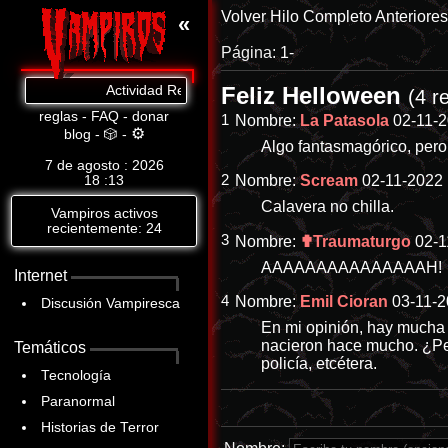
Volver
Hilo Completo
Anteriore
«
Página:
1-
Feliz Helloween
Actividad Reciente: Cat.8: https://www.abandomoviez.net
(4 r
reglas
-
FAQ
-
donar
1
Nombre:
La Patasola
02-11-2
⚙
blog
-
🎲
-
Algo fantasmagórico, pero
7 de agosto : 2026
2
Nombre:
Scream
02-11-2022 
18
:
13
Calavera no chilla.
Vampiros activos
recientemente: 24
3
Nombre:
✟Traumaturgo
02-1
AAAAAAAAAAAAAAAH!
Internet
4
Nombre:
Emil Cioran
03-11-2
Discusión Vampiresca
En mi opinión, hay mucha
nacieron hace mucho. ¿Per
Temáticos
policía, etcétera.
Tecnología
Paranormal
Historias de Terror