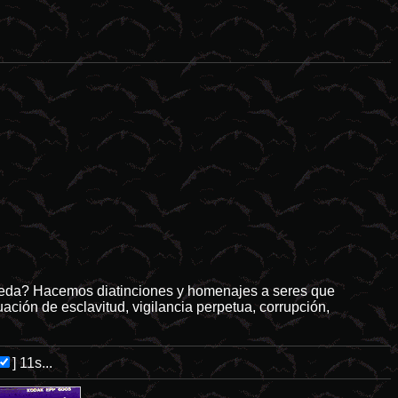
esastres naturales tienden a ser el idóneo campo de cultivo para las 
oneda? Hacemos diatinciones y homenajes a seres que
ión de esclavitud, vigilancia perpetua, corrupción,
]
11s...