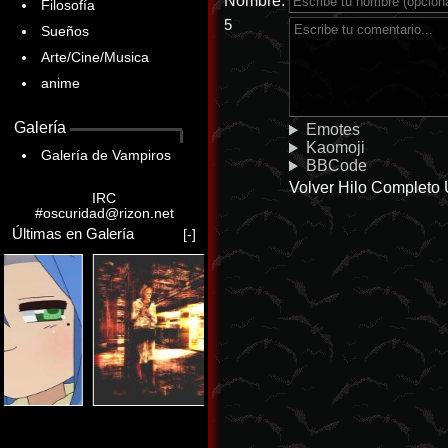
Nombre:
Filosofía
5
Sueños
Arte/Cine/Musica
anime
Galería
Emotes
Kaomoji
Galería de Vampiros
BBCode
Volver
Hilo Completo
IRC
#oscuridad@rizon.net
Últimas en Galería
[-]