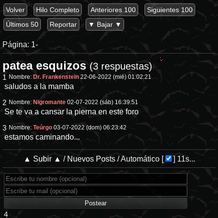
Volver
Hilo Completo
Anteriores 100
Siguientes 100
Últimos 50
Reportar
▼ Bajar ▼
Página:
1-
patea esquizos
(3 respuestas)
1
Nombre:
Dr. Frankenstein
22-06-2022 (mié) 01:02:21
saludos a la mamba
2
Nombre:
Nigromante
02-07-2022 (sáb) 16:39:51
Se te va a cansar la pierna en este foro
3
Nombre:
Teúrgo
03-07-2022 (dom) 06:23:42
estamos caminando...
▲ Subir ▲
/
Nuevos Posts
/
Automático
[
]
11s...
4