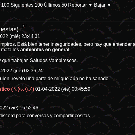
s 100
Siguientes 100
Últimos 50
Reportar
▼ Bajar ▼
a. - Refugiados de ChanMX -
/internet/
uestas)
022 (mié) 23:44:31
ampiros. Está bien tener inseguridades, pero hay que entender
d mata los
ambientes en general
.
 que trabajar. Saludos Vampirescos.
-2022 (jue) 02:36:24
uien, revelo una parte de mí que aún no ha sanado."
tico (㇏(•̀ᵥᵥ•́)ノ)
01-04-2022 (vie) 00:45:59
022 (vie) 15:52:46
iscord para conversas y compartir cositas
io