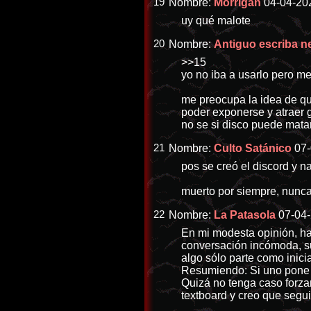
19
Nombre:
Morrigan
04-04-202
uy qué malote
20
Nombre:
Antiguo escriba n
>>15
yo no iba a usarlo pero m
me preocupa la idea de qu
poder exponerse y atraer g
no se si disco puede mata
21
Nombre:
Culto Satánico
07-
pos se creó el discord y na
muerto por siempre, nunca
22
Nombre:
La Patasola
07-04-
En mi modesta opinión, ha
conversación incómoda, sug
algo sólo parte como inici
Resumiendo: Si uno pone l
Quizá no tenga caso forzar
textboard y creo que segu