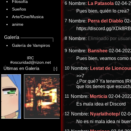
Filosofía
6
Nombre:
La Patasola
02-04-2
Sueños
Pues bien, quién lo crea?
Arte/Cine/Musica
7
Nombre:
Perra del Diablo
02-
anime
https://discord.gg/XDk8R
Galería
8
Nombre:
Eliminado por usuar
Galería de Vampiros
9
Nombre:
Banshee
02-04-2022
IRC
Pues bien, veamos como s
#oscuridad@rizon.net
10
Nombre:
Lestat de Lioncou
Últimas en Galería
[-]
>>7
¿Por qué? Ya tenemos IRC,
que los tienes que escuch
11
Nombre:
Morticia
02-04-2022
Es mala idea el Discord
12
Nombre:
Nyarlathotep/
02-0
No es ni mala idea ni bue