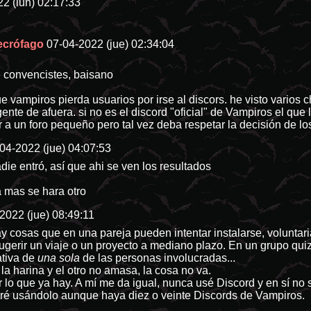
2 (lun) 02:17:33
ecrófago
07-04-2022 (jue) 02:34:04
e convencistes, baisano
e vampiros pierda usuarios por irse al discors. he visto vario
ente de afuera. si no es el discord "oficial" de Vampiros el que
r a un foro pequeño pero tal vez deba respetar la decisión de 
04-2022 (jue) 04:07:53
die entró, así que ahi se ven los resultados
 mas se hara otro
2022 (jue) 08:49:11
y cosas que en una pareja pueden intentar instalarse, voluntar
erir un viaje o un proyecto a mediano plazo. En un grupo quizá
ativa de
una sola
de las personas involucradas...
a harina y el otro no amasa, la cosa no va.
 lo que ya hay. A mí me da igual, nunca usé Discord y en sí no 
iré usándolo aunque haya diez o veinte Discords de Vampiros.