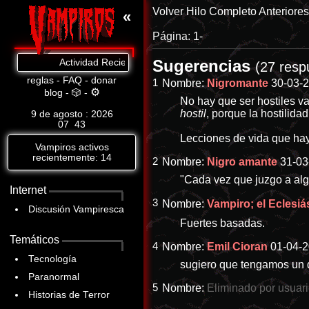
Volver
Hilo Completo
Anteriore
«
Página:
1-
Sugerencias
Actividad Reciente: Sé que todo lo estás haciendo tú, estigm
(27 resp
reglas
-
FAQ
-
donar
1
Nombre:
Nigromante
30-03-2
⚙
blog
-
🎲
-
No hay que ser hostiles v
hostil
, porque la hostilida
9 de agosto : 2026
07
:
43
Lecciones de vida que hay
Vampiros activos
recientemente: 14
2
Nombre:
Nigro amante
31-03
"Cada vez que juzgo a alg
Internet
3
Nombre:
Vampiro; el Eclesiás
Discusión Vampiresca
Fuertes basadas.
Temáticos
4
Nombre:
Emil Cioran
01-04-2
Tecnología
sugiero que tengamos un d
Paranormal
5
Nombre:
Eliminado por usuar
Historias de Terror