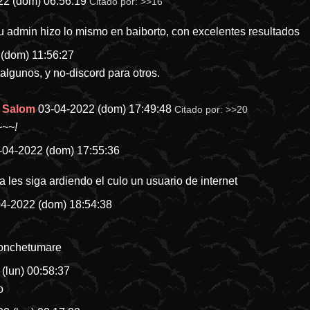
22 (dom) 06:56:19
Citado por:
>>16
 admin hizo lo mismo en baiborto, con excelentes resultados
(dom) 11:56:27
algunos, y no-discord para otros.
e Salom
03-04-2022 (dom) 17:49:48
Citado por:
>>20
~~~!
-04-2022 (dom) 17:55:36
a les siga ardiendo el culo un usuario de internet
04-2022 (dom) 18:54:38
conchetumare
(lun) 00:58:37
o