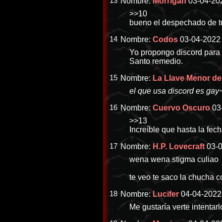
13
Nombre:
Morrigan
03-04-20
>>10
bueno el despechado de tu
14
Nombre:
Codos
03-04-2022 
Yo propongo discord para 
Santo remedio.
15
Nombre:
La Llave Menor d
el que usa discord es gay
16
Nombre:
Cuervo Oscuro
03
>>13
Increíble que hasta la fech
17
Nombre:
H.P. Lovecraft
03-
wena wena stigma culiao
te veo te saco la chucha 
18
Nombre:
Lucifer
04-04-2022 
Me gustaría verte intentarl