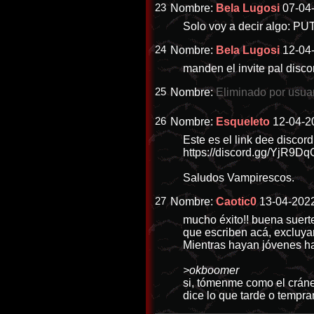
23
Nombre:
Bela Lugosi
07-04-
Solo voy a decir algo:
24
Nombre:
Bela Lugosi
12-04
manden el invite pal disco
25
Nombre:
Eliminado por usua
26
Nombre:
Esqueleto
12-04-2
Este es el link dee disc
https://discord.gg/YjR9D
Saludos Vampirescos.
27
Nombre:
Caotic0
13-04-2022
mucho éxito!! buena suerte
que escriben acá, excluya
Mientras hayan jóvenes h
>okboomer
si, tómenme como el cráne
dice lo que tarde o tempran