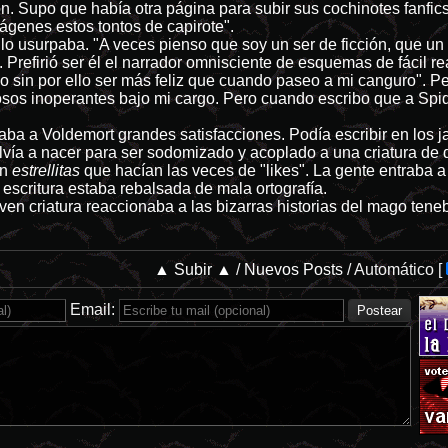
n. Supo que había otra página para subir sus cochinotes fanf
ágenes estos tontos de capirote".
ue lo usurpaba. "A veces pienso que soy un ser de ficción, que 
Prefirió ser él el narrador omnisciente de esquemas de fácil rea
 sin por ello ser más feliz que cuando paseo a mi canguro". Pe
sos inoperantes bajo mi cargo. Pero cuando escribo que a Spid
 daba a Voldemort grandes satisfacciones. Podía escribir en los
vía a nacer para ser sodomizado y acoplado a una criatura de d
an
estrellitas
que hacían las veces de "likes". La gente entraba a
a escritura estaba rebalsada de mala ortografía.
ven criatura reaccionaba a las bizarras historias del mago ten
▲ Subir ▲
/
Nuevos Posts
/
Automático
[
Email: