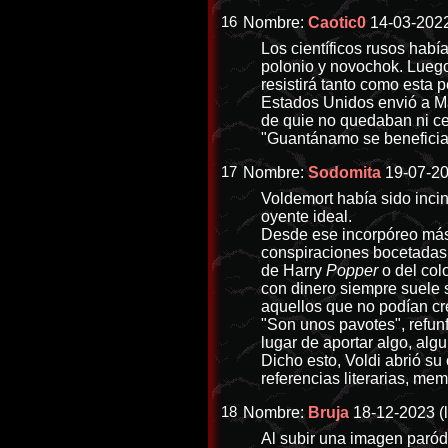
16
Nombre:
Caotic0
14-03-2022
Los científicos rusos hab
polonio y novochok. Luego 
resistirá tanto como esta pe
Estados Unidos envió a Ma
de quie no quedaban ni cen
"Guantánamo se beneficiar
17
Nombre:
Sodomita
19-07-20
Voldemort había sido incin
oyente ideal.
Desde ese incorpóreo más-a
conspiraciones bocetadas 
de Harry
Popper
o del col
con dinero siempre suele s
aquellos que no podían cr
"Son unos pavotes", refun
lugar de aportar algo, algui
Dicho esto, Voldi abrió s
referencias literarias, 
18
Nombre:
Bruja
18-12-2023 (
Al subir una imagen paród