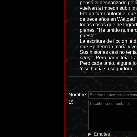
pensó el desnarizado peló
vuelvan a impedir subir im
Era un furor autoral el q
de trece años en Wattpad". 
todas cosas que he logrado
planes. "He tenido numero
puesto".
La escritura de ficción le
que Spiderman moría y vol
Sus historias casi no tení
cringe
. Pero nadie leía. L
Pero cada tanto, alguna jo
Y se hacía su seguidora.
Nombre:
19
Emotes