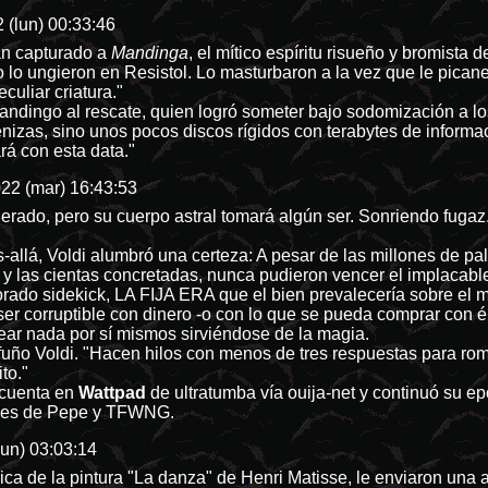
 (lun) 00:33:46
ían capturado a
Mandinga
, el mítico espíritu risueño y bromista
lo ungieron en Resistol. Lo masturbaron a la vez que le picane
culiar criatura."
ndingo al rescate, quien logró someter bajo sodomización a los
izas, sino unos pocos discos rígidos con terabytes de informaci
á con esta data."
22 (mar) 16:43:53
erado, pero su cuerpo astral tomará algún ser. Sonriendo fugaz
llá, Voldi alumbró una certeza: A pesar de las millones de pal
y las cientas concretadas, nunca pudieron vencer el implacab
orado sidekick, LA FIJA ERA que el bien prevalecería sobre el ma
er corruptible con dinero -o con lo que se pueda comprar con él
ear nada por sí mismos sirviéndose de la magia.
fuño Voldi. "Hacen hilos con menos de tres respuestas para ro
to."
u cuenta en
Wattpad
de ultratumba vía ouija-net y continuó su e
memes de Pepe y TFWNG.
lun) 03:03:14
ica de la pintura "La danza" de Henri Matisse, le enviaron una