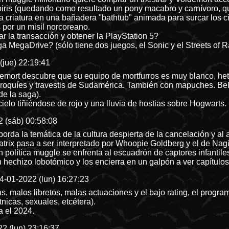
oiris (quedando como resultado un pony macabro y carnívoro, qu
na criatura en una bañadera "bathtub" animada para surcar los
s por un misil norcoreano.
r la transacción y obtener la PlayStation 5?
a MegaDrive? (sólo tiene dos juegos, el Sonic y el Streets of 
(jue) 22:19:41
ldemort descubre que su equipo de mortfurros es muy blanco, he
rroquíes y travestis de Sudamérica. También con mapuches. Bell
de la saga).
cielo tiñiéndose de rojo y una lluvia de hostias sobre Hogwarts.
 (sáb) 00:58:08
borda la temática de la cultura despierta de la cancelación y a
trix pasa a ser interpretado por Whoopie Goldberg y el de Nagi
 política muggle se enfrenta al escuadrón de captores infantiles
 hechizo lobotómico y los encierra en un galpón a ver capítulo
4-01-2022 (lun) 16:27:23
, malos libretos, malas actuaciones y el bajo rating, el progra
nicas, sexuales, etcétera).
a el 2024.
2 (lun) 23:16:37