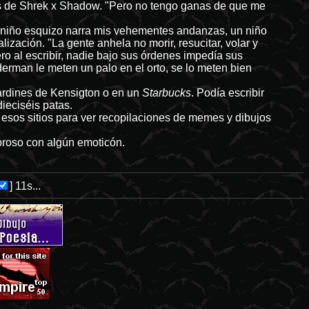
ics de Shrek x Shadow. "Pero no tengo ganas de que me
un niño esquizo narra mis vehementes andanzas, un niño
lización. "La gente anhela no morir, resucitar, volar y
ro al escribir, nadie bajo sus órdenes impedía sus
erman le meten un palo en el orto, se lo meten bien
 jardines de Kensigton o en un
Starbucks
. Podía escribir
ieciséis patas.
 esos sitios para ver recopilaciones de memes y dibujos
ebroso con algún emoticón.
]
10s...