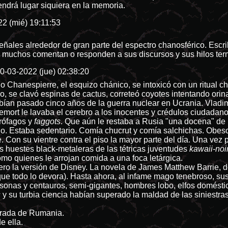
tendrá lugar siquiera en la memoria.
2 (mié) 19:11:53
eñales alrededor de gran parte del espectro chanosférico. Escr
o muchos comentan o responden a sus discursos y sus hilos ter
0-03-2022 (jue) 02:38:20
Chanespierre, el esquizo chánico, se intoxicó con un ritual ch
o, se clavó espinas de cactus, correteó coyotes intentando orin
ían pasado cinco años de la guerra nuclear en Ucrania. Vladi
mort le lavaba el cerebro a los inocentes y crédulos ciudadan
rófagos y
faggots
. Que aún le restaba a Rusia "una docena" d
. Estaba sedentario. Comía chucrut y comía salchichas. Obeso 
. Con su vientre contra el piso la mayor parte del día. Una vez
s huestes black-metaleras de las tétricas juventudes
kawaii-noi
mo quienes le arrojan comida a una foca letárgica.
ro la versión de Disney. La novela de James Matthew Barrie, dond
que todo lo devora). Hasta ahora, al infame mago tenebroso, su
onas y centauros, semi-gigantes, hombres lobo, elfos domésti
s
y su turbia ciencia habían superado la maldad de las siniestra
irada de Rumania.
e ella.