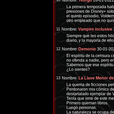
10
Nombre:
Teúrgo
28-01-2022 
La primera temporada habí
presiones de Disney+ sobre
el quinto episodio, Voldem
otro empleado que no quis
11
Nombre:
Vampire inclusive
Siempre que leo estos hilo
diario, y la mayoría de el
12
Nombre:
Demonio
30-01-20
El espíritu de la censura 
no ofenda a nadie, pero e
Sabemos que ese espíritu 
¿Lo sientes?
13
Nombre:
La Llave Menor d
La quema de ficciones per
Perdonaron mis cómics de 
destartalado ejemplar de
Tenía que irme de este m
Primero queman libros.
Luego personas.
La naturaleza se ocupa d