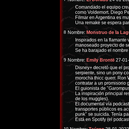
Comandado el equipo creat
como Voldemort. Diego Per
Filmar en Argentina es muy
Una remake se espera par
8
Nombre:
Monstruo de la La
Inspirados en la flamante
manoseado proyecto de ser
Se ha barajado el nombre
9
Nombre:
Emily Brontë
27-01-
Disney+ decretó que el pr
serpiente, sino un pony co
morocha thicc querr. Ron W
contratar a un promisorio 
El guionista de "Garompus:
La inspiración principal re
de los muggles).
El documental vía podcast
transportes públicos es ac
punk" se suicida. Tenía pa
Está en Spotify (el podcast