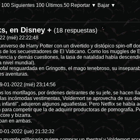
s 100
Siguientes 100
Últimos 50
Reportar
▼ Bajar ▼
xs, en Disney +
 Refugiados de ChanMX -
/internet/
(18 respuestas)
22 (mié) 22:22:48
universo de Harry Potter con un divertido y distópico spin-off do
s de los secuestradores de El Vaticano. Como los muggles de E
dencia y demás cuestiones, la tasa de natalidad había descendi
 nivel mundial).
sofal resguardada en Gringotts, el mago tenebroso, su inseparab
les aventuras.
9-01-2022 (mié) 23:14:56
os los mortífagos, por órdenes delirantes de su jefe, se hacen ll
r las incómodas vestimentas, Voldemort se aprovecha de sus d
infantil", adujeron algunos aguafiestas. Pero Netflix se había 
n para competir que la de adquirir productoras de pornografía.
dcore y bizarra.
taban en ambas.
0-01-2022 (jue) 21:32:32
n muggle millonario quiere comprar un
thestral
y Voldemort acce