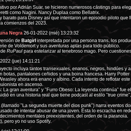
ivo por Adrián Suar, se hicieron numerosos cástings para eleg
etti como Nagini. Nancy Duplaa como Bellatrix.
 barato para Disney así que intentaron un episodio piloto que f
a comienzos del 2023.
guna Negra
26-01-2022 (mié) 13:23:32
 versión de
Batgirl
interpretada por una persona trans, los produc
ie de Voldemort y sus aventuras aptas para todo público.
 de
RuPaul
para estelarizar al tenebroso mago. Pero cuestiones
2022 (jue) 14:11:21
oyecto incluya tantos transexuales, enanos, negros, hindúes y
n botas, pantalones ceñidos y una boina francesa. Harry Potter 
easley ahora era enano y albino. Cada intento de reflotar este
guionista en ascenso.
 La gran aventura" y "Furro Obeso: La leyenda continúa" fue el 
sidió en una historia real que tiene podcast al estilo "true crim
 (llamado "La segunda muerte del dios punk") narra eventos do
usado de intentar abusar de una joven. Ésta lo escracha en redes 
decimientos mentales preexistentes, del orden de la paranoia.
), pero yo no uso Spotify.