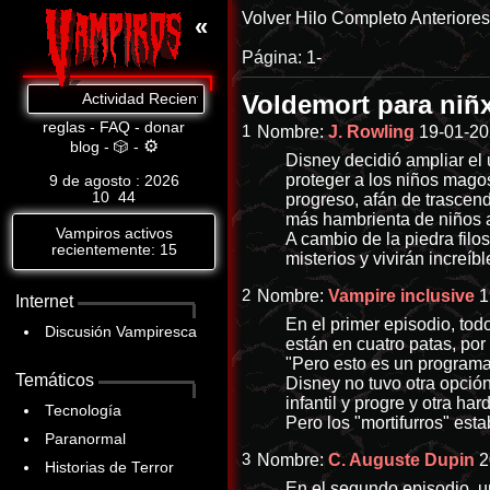
Volver
Hilo Completo
Anteriore
«
Página:
1-
Voldemort para niñ
Actividad Reciente: Sé que todo lo estás haciendo tú, estigma. -
reglas
-
FAQ
-
donar
1
Nombre:
J. Rowling
19-01-20
⚙
blog
-
🎲
-
Disney decidió ampliar el 
proteger a los niños mago
9 de agosto : 2026
10
:
44
progreso, afán de trascen
más hambrienta de niños a
Vampiros activos
A cambio de la piedra filo
recientemente: 15
misterios y vivirán increíb
2
Nombre:
Vampire inclusive
1
Internet
En el primer episodio, tod
Discusión Vampiresca
están en cuatro patas, po
"Pero esto es un programa 
Temáticos
Disney no tuvo otra opció
infantil y progre y otra har
Tecnología
Pero los "mortifurros" es
Paranormal
3
Nombre:
C. Auguste Dupin
2
Historias de Terror
En el segundo episodio, u