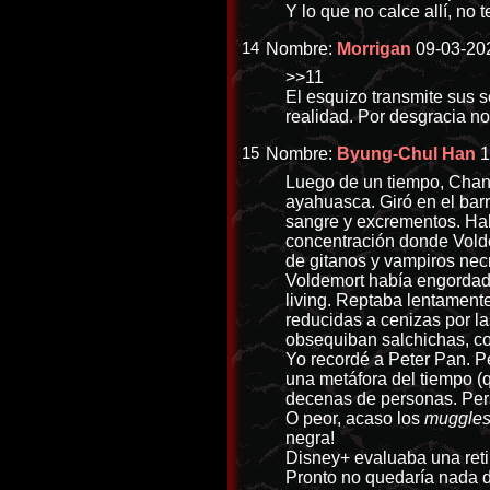
Y lo que no calce allí, no 
14
Nombre:
Morrigan
09-03-202
>>11
El esquizo transmite sus s
realidad. Por desgracia n
15
Nombre:
Byung-Chul Han
1
Luego de un tiempo, Chano 
ayahuasca. Giró en el barr
sangre y excrementos. Hab
concentración donde Volde
de gitanos y vampiros nec
Voldemort había engordado
living. Reptaba lentamente
reducidas a cenizas por la
obsequiban salchichas, co
Yo recordé a Peter Pan. Pe
una metáfora del tiempo (
decenas de personas. Pers
O peor, acaso los
muggle
negra!
Disney+ evaluaba una ret
Pronto no quedaría nada d