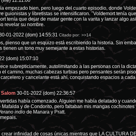
(vie) 12:11:00
a empezado bien, pero luego del cuarto episodio, donde Voldem
 guionistas y libretistas se intensificaron. "Voldemort tenía qu
ort tenía que dejar de matar gente con la varita y lanzar algo a
o revelar su nombre.
30-01-2022 (dom) 14:55:31
Citado por:
>>14
s, pienso que un esquizo está escribiendo la historia. Sin emb
los tienen un tono muy semejante a estas historias.
22 (dom) 15:07:10
crece subrepticiamente, autolimitando a las personas con la dicta
n el camino, muchas cabezas turbias pero pensantes serán pis
carcelero y cancelante está ahí, conquistando espacios a cad
e Salom
30-01-2022 (dom) 22:36:57
vertidas había comenzado. Alguien me había delatado y cuando l
Mafalda y de Condorito, pero faltaban mis mangas cochinotes 
Verano indio
de Manara y Pratt.
emepais.
e crear infinidad de cosas únicas mientras que LA CULTURA D