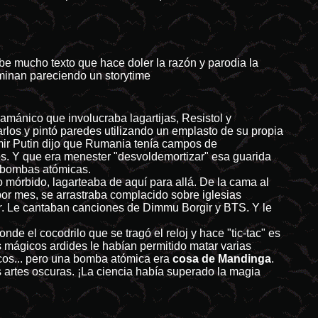
ibe mucho texto que hace doler la razón y parodia la
minan pareciendo un storytime
amánico que involucraba lagartijas, Resistol y
arlos y pintó paredes utilizando un emplasto de su propia
mir Putin dijo que Rumania tenía campos de
os. Y que era menester "desvoldemortizar" esa guarida
e bombas atómicas.
mórbido, lagarteaba de aquí para allá. De la cama al
 por mes, se arrastraba complacido sobre iglesias
r
. Le cantaban canciones de Dimmu Borgir y BTS. Y le
e el cocodrilo que se tragó el reloj y hace "tic-tac" es
s mágicos ardides le habían permitido matar varias
cos... pero una bomba atómica era
cosa de Mandinga
.
s artes oscuras. ¡La ciencia había superado la magia