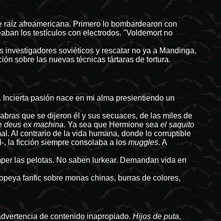
 de raíz afroamericana. Primero lo bombardearon con
aban los testículos con electrodos. "Voldemort no
 investigadores soviéticos y rescatar no ya a Mandinga,
ón sobre las nuevas técnicas tártaras de tortura.
. Incierta pasión nace en mi alma presientiendo un
abras que se dijeron él y sus secuaces, de las miles de
le
deus ex machina
. Ya sea que Hermione sea
el saquito
l. Al contrario de la vida humana, donde lo corruptible
-, la ficción siempre consolaba a los
muggles
. A
mper las pelotas. No saben lurkear. Demandan vida en
popeya fanfic sobre monas chinas, burras de colores,
 advertencia de contenido inapropiado.
Hijos de puta
,