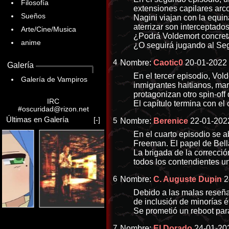
Filosofía
extensiones capilares arc
Sueños
Nagini viajan con la equi
aterrizar son interceptado
Arte/Cine/Musica
¿Podrá Voldemort concreta
anime
¿O seguirá jugando al Seg
4
Nombre:
Caotic0
20-01-2022 
Galería
En el tercer episodio, Vo
Galería de Vampiros
inmigrantes haitianos, ma
protagonizan otro spin-off 
IRC
El capítulo termina con el 
#oscuridad@rizon.net
Últimas en Galería
[-]
5
Nombre:
Berenice
22-01-2022
En el cuarto episodio se a
Freeman. El papel de Bella
La brigada de la corrección
todos los contendientes un
6
Nombre:
C. Auguste Dupin
2
Debido a las malas reseñas
de inclusión de minorías ét
Se prometió un reboot par
7
Nombre:
El Dorado
24-01-202