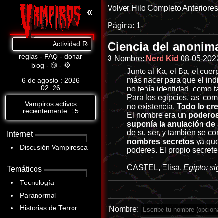
Volver
Hilo Completo
Anteriore
«
Página:
1-
Ciencia del anonim
Actividad Reciente: Estás hablando desde un contexto
reglas
-
FAQ
-
donar
3
Nombre:
Nerd Kid
08-05-202
⚙
blog
-
🎲
-
Junto al Ka, el Ba, el cuer
más nacer para que el indi
6 de agosto : 2026
02
:
26
no tenía identidad, como 
Para los egipcios, así com
Vampiros activos
no existencia.
Todo lo cre
recientemente: 15
El nombre era un
poderos
suponía la anulación de 
de su ser, y también se c
Internet
nombres secretos
ya que
Discusión Vampiresca
poderes. El propio secrete
CASTEL, Elisa,
Egipto: s
Temáticos
Tecnología
Paranormal
Historias de Terror
Nombre: