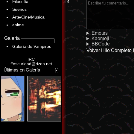
Filosofía
4
Sueños
Arte/Cine/Musica
anime
Emotes
Galería
Kaomoji
BBCode
Galería de Vampiros
Volver
Hilo Completo
IRC
#oscuridad@rizon.net
Últimas en Galería
[-]