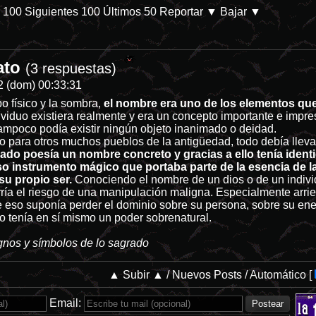
s 100
Siguientes 100
Últimos 50
Reportar
▼ Bajar ▼
ato
 de hace más de 3 años. - Refugiados de ChanMX -
/internet/
(3 respuestas)
2 (dom) 00:33:31
po físico y la sombra,
el nombre era uno de los elementos qu
viduo existiera realmente y era un concepto importante e impres
tampoco podía existir ningún objeto inanimado o deidad.
o para otros muchos pueblos de la antigüedad, todo debía lleva
ado poesía un nombre concreto y gracias a ello tenía ident
o instrumento mágico que portaba parte de la esencia de la
su propio ser.
Conociendo el nombre de un dios o de un individ
orría el riesgo de una manipulación maligna. Especialmente arr
 eso suponía perder el dominio sobre su persona, sobre su energ
o tenía en sí mismo un poder sobrenatural.
ignos y símbolos de lo sagrado
▲ Subir ▲
/
Nuevos Posts
/
Automático
[
Email: