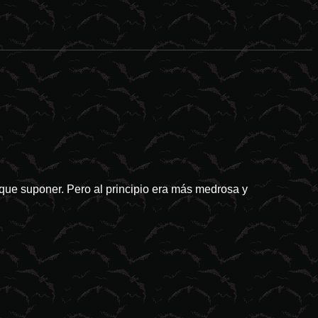
astres naturales tienden a ser el idóneo campo de cultivo para las pr
que suponer. Pero al principio era más medrosa y