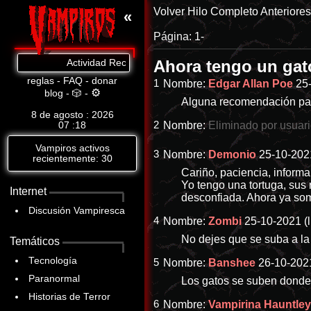
Volver
Hilo Completo
Anteriore
«
Página:
1-
Ahora tengo un ga
Actividad Reciente: Cat.8: https://www.abandomoviez.net/d
reglas
-
FAQ
-
donar
1
Nombre:
Edgar Allan Poe
25
⚙
blog
-
🎲
-
Alguna recomendación pa
8 de agosto : 2026
2
Nombre:
Eliminado por usuar
07
18
Vampiros activos
3
Nombre:
Demonio
25-10-2021
recientemente: 30
Cariño, paciencia, inform
Yo tengo una tortuga, sus
Internet
desconfiada. Ahora ya som
Discusión Vampiresca
4
Nombre:
Zombi
25-10-2021 (l
No dejes que se suba a l
Temáticos
Tecnología
5
Nombre:
Banshee
26-10-2021
Paranormal
Los gatos se suben donde 
Historias de Terror
6
Nombre:
Vampirina Hauntle