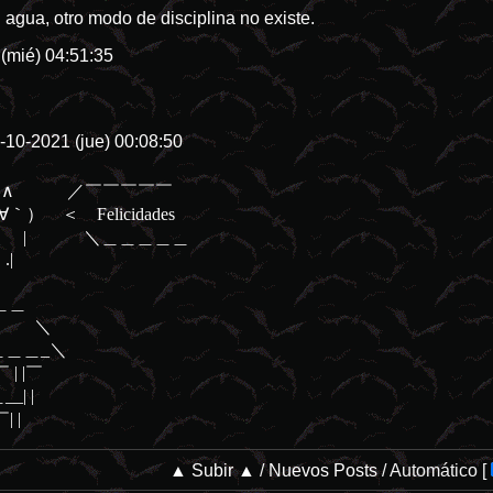
n agua, otro modo de disciplina no existe.
(mié) 04:51:35
-10-2021 (jue) 00:08:50
￣￣￣￣￣
elicidades
＿＿＿＿＿
|
＿＿
∪ ＼
＿＿_＼
 |￣
 |
 |
▲ Subir ▲
/
Nuevos Posts
/
Automático
[