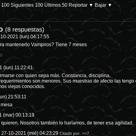
s 100
Siguientes 100
Últimos 50
Reportar
▼ Bajar ▼
to
b/p-28144-categoria-8 En Prime Video. Parece que las películas de des
(8 respuestas)
-10-2021 (lun) 04:17:55
ra mantenerlo Vampiros? Tiene 7 meses
io
 (lun) 11:22:41
armarse con quien sepa más. Constancia, disciplina.
 requerimientos son menores. Sus muestras de afecto las tengo 
os viejos conocidos.
un) 21:53:11
a mesa
 (mar) 00:13:19
quieren. Nosotros también lo haríamos, de tener esa agilidad.
y
27-10-2021 (mié) 04:23:29
Citado por:
>>7