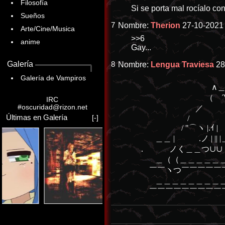
Filosofía
Si se porta mal rocíalo co
Sueños
7
Nombre:
Therion
27-10-2021 
Arte/Cine/Musica
>>6
anime
Gay...
Galería
8
Nombre:
Lengua Traviesa
28
Galería de Vampiros
∧＿∧ ／
（ ´∀｀） ＜ F
IRC
#oscuridad@rizon.net
／ | ＼
Últimas en Galería
[-]
/ .
/ "⌒ヽ |.ｲ |
＿＿ | .ノ | || |
. ノく＿＿つ∪
＿（（＿＿＿＿＿＿
￣￣ヽつ￣￣￣￣￣￣ |
＿＿＿＿＿＿＿＿＿__|
￣￣￣￣￣￣￣￣￣￣|