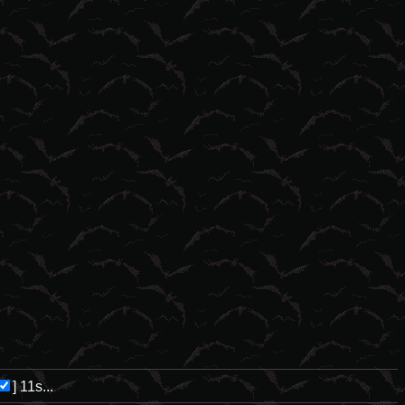
]
11s...