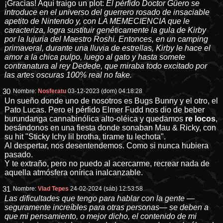
¡Gracias! Aquí traigo un plot:
El pérfido Doctor Güero se
introduce en el universo del guerrero rosado de insaciable
apetito de Nintendo y, con LA MEMECIENCIA que le
caracteriza, logra sustituir genéticamente la gula de Kirby
por la lujuria del Maestro Roshi. Entonces, en un camping
primaveral, durante una lluvia de estrellas, Kirby le hace el
amor a la chica pulpo, luego al gato y hasta somete
contranatura al rey Dedede, que miraba todo excitado por
las artes oscuras 100% real no fake.
30
Nombre:
Nosferatu
03-12-2023 (dom) 04:18:28
Un sueño donde uno de nosotros es Bugs Bunny y el otro, el
Pato Lucas. Pero el pérfido Elmer Fudd nos dio de beber
burundanga cannabinólica alto-oléica y quedamos
re locos
,
besándonos en una fiesta donde sonaban Mau & Ricky, con
su hit "Sticky Ichy lil brotha, tirame tu lechota".
Al despertar, nos desentendemos. Como si nunca hubiera
pasado.
Y te extraño, pero no puedo al acercarme, recrear nada de
aquella atmósfera onírica inalcanzable.
31
Nombre:
Vlad Tepes
24-02-2024 (sáb) 12:53:58
Las dificultades que tengo para hablar con la gente —
seguramente increíbles para otras personas— se deben a
que mi pensamiento, o mejor dicho, el contenido de mi