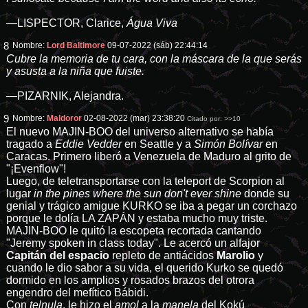
—LISPECTOR, Clarice,
Água Viva
8
Nombre:
Lord Baltimore
09-07-2022 (sáb) 22:44:14
Cubre la memoria de tu cara, con la máscara de la que serás
y asusta a la niña que fuiste.
—PIZARNIK, Alejandra.
9
Nombre:
Maldoror
02-08-2022 (mar) 23:38:20
Citado por:
>>10
El nuevo MAJIN-BOO del universo alternativo se había
tragado a
Eddie Vedder
en Seattle y a
Simón Bolívar
en
Caracas. Primero liberó a Venezuela de Maduro al grito de
"¡Evenflow"!
Luego, de teletransportarse con la teleport de Scorpion al
lugar
in the pines where the sun don't ever shine
donde su
genial y trágico amigue KURKO se iba a pegar un corchazo
porque le dolía LA ZAPÁN y estaba mucho muy triste.
MAJIN-BOO le quitó la escopeta recortada cantando
"Jeremy spoken in class today". Le acercó un alfajor
Capitán del espacio
repleto de antiácidos
Marolio
y
cuando le dio sabor a su vida, el querido Kurko se quedó
dormido en los amplios y rosados brazos del otrora
engendro del mefítico Bábidi.
Con
telnula
, le hizo el
amol
a la
manela
del Kokú