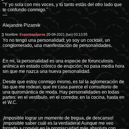
"Y yo sola con mis voces, y tú tanto estás del otro lado que
te confundo conmigo."
—
Alejandre Pizarnik
3
Nombre:
Espantapájaros
20-09-2021 (lun) 03:13:55
Yo no tengo una personalidad; yo soy un cocktail, un
conglomerado, una manifestación de personalidades.
En mí, la personalidad es una especie de forunculosis
anímica en estado crónico de erupción; no pasa media hora
sin que me nazca una nueva personalidad.
Desde que estoy conmigo mismo, es tal la aglomeración de
las que me rodean, que mi casa parece el consultorio de
una quiromántica de moda. Hay personalidades en todas
partes: en el vestíbulo, en el corredor, en la cocina, hasta en
el W.C.
¡Imposible lograr un momento de tregua, de descanso!
¡imposible saber cuál es la verdadera! Aunque me veo
forzado a convivir en la promiscuidad más absoluta con