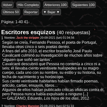
Volver
Hilo Completo
Anteriores 100
Siguientes 100
Últimos 50
Reportar
▼ Bajar ▼
Página:
1-40
41-
Escritores esquizos
(40 respuestas)
1
Nombre:
Jack the stripper
20-09-2021 (lun) 01:04:56
Según se creía, Fernando Pessoa, el poeta de Portugal,
llevaba otros cinco o seis poetas dentro.
A fines del año 2010, el escritor brasileño José Paulo
Cavalcanti culminó su investigación de muchos años sobre
‘alguien que soñó ser tantos’.
Cavalcanti descubrió que Pessoa no contenía a cinco ni a
seis: él llevaba ciento veintisiete huéspedes en su magro
cuerpo, cada uno con su nombre, su estilo y su historia, su
fecha de nacimiento y su horóscopo.
Sus ciento veintisiete habitantes habían firmado poemas,
artículo, cartas, ensayos, libros…
Algunos de ellos habían publicado críticas ofídicas contra él,
pero Pessoa nunca había expulsado a ninguno [...]
— GALEANO, Eduardo,
Los hijos de los días
, 2012
2
Nombre:
Charles Mansion
20-09-2021 (lun) 02:51:33