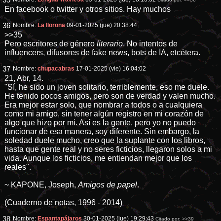
35
En facebook o twitter y otros sitios. Hay muchos
36
Nombre:
La llorona
09-01-2025 (jue) 20:38:44
>>35
Pero escritores de género
literario
. No intentos de
influencers, difusores de fake news, bots de IA, etcétera.
37
Nombre:
chupacabras
17-01-2025 (vie) 16:04:02
21, Abr, 14.
"Sí, he sido un joven solitario, terriblemente, eso me duele.
He tenido pocos amigos, pero son de verdad y valen mucho.
Era mejor estar solo, que nombrar a todos o a cualquiera
como mi amigo, sin tener algún registro en mi corazón de
algo que hizo por mi. Así es la gente, pero yo no puedo
funcionar de esa manera, soy diferente. Sin embargo, la
soledad duele mucho, creo que la suplante con los libros,
hasta que gente real y no seres ficticios, llegaron solos a mi
vida. Aunque los ficticios, me entiendan mejor que los
reales".
~ KAPONE, Joseph,
Amigos de papel
.
(Cuaderno de notas, 1996 - 2014)
38
Nombre:
Espantapájaros
30-01-2025 (jue) 19:29:43
Citado por:
>>39