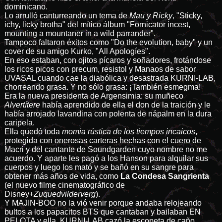
dominicano.
Lo arrulló canturreando un tema de
Mau y Ricky
, "Sticky,
ichy, licky brotha" del mítico álbum "Fornicator incest,
mounting a mountaner in a wild parrander".
Tampoco faltaron éxitos como "Do the evolution, baby" y un
cover de su amigo Kurko, "All Apologíes".
En eso estaban, con ojitos pícaros y soñadores, frotándose
los ricos picos con precum, resistol y Manaos de sabor
UVASAL cuando cae la diabólica y desastrada KURNI-LAB,
chorreando grasa. Y no sólo grasa: ¡También esmegma!
Era la nueva presidenta de Argensimia: su muñeco
Alvertítere
había aprendido de ella el don de la traición y le
había arrojado lavandina con polenta de nápalm en la dura
caripela.
Ella quedó toda
momia rústica de los tiempos incaicos
,
protegida con onerosas carteras hechas con el cuero de
Macri y del cantante de Soundgarden cuyo nombre no me
acuerdo. Y aparte les pagó a los Hanson para alquilar sus
cuerpos y luego los mató y se bañó en su sangre para
obtener más años de vida, como
La Condesa Sangrienta
(el nuevo filme cinematográfico de
Disney+
Zuquedvilderverg
).
Y MAJIN-BOO no la vió venir porque andaba relojeando
bultos a los papacitos BTS que cantaban y bailaban EN
PELOTA y ella, KURNI-LAB cazó la escopeta de caño