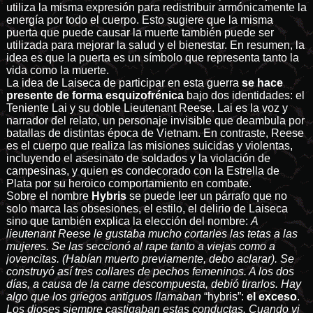
utiliza la misma expresión para redistribuir armónicamente la
energía por todo el cuerpo. Esto sugiere que la misma
puerta que puede causar la muerte también puede ser
utilizada para mejorar la salud y el bienestar. En resumen, la
idea es que la puerta es un símbolo que representa tanto la
vida como la muerte.
La idea de Laiseca de participar en esta guerra
se hace
presente de forma esquizofrénica
bajo dos identidades: el
Teniente Lai y su doble Lieutenant Reese. Lai es la voz y
narrador del relato, un personaje invisible que deambula por
batallas de distintas época de Vietnam. En contraste, Reese
es el cuerpo que realiza las misiones suicidas y violentas,
incluyendo el asesinato de soldados y la violación de
campesinas, y quien es condecorado con la Estrella de
Plata por su heroico comportamiento en combate.
Sobre el nombre
Hybris
se puede leer un párrafo que no
solo marca las obsesiones, el estilo, el delirio de Laiseca
sino que también explica la elección del nombre:
A
lieutenant Reese le gustaba mucho cortarles las tetas a las
mujeres. Se las seccionó al rape tanto a viejas como a
jovencitas. (Habían muerto previamente, debo aclarar). Se
construyó así tres collares de pechos femeninos. A los dos
días, a causa de la carne descompuesta, debió tirarlos. Hay
algo que los griegos antiguos llamaban
“hybris”:
el exceso
.
Los dioses siempre castigaban estas conductas. Cuando vi