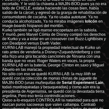
recortado. Y le voló la chaveta a MAJIN-BOO pues ya no era
todo de CHICLE, estaba haciendo las cosas bien, había
salido de la cárcel, y egresó de la granja de rehabilitación de
consumidores de cocaína. Ya no usaba autotune. Ya no
conducía alcoholizado. Ya no miraba imágenes
lolicón
en
image-boards hispanos del montón.
Kurko también se ligó manso escopetazo en la sabiola.
Y murió, pero Marvel Cómix de Disney compró los derechos
de Kurko y va a estar en un crossover con Buzz-Lightbisex y
con Deadpool versus Darth Vader.
KURNI-LAB manejó la propiedad intelectual de Kurko un
rato antes de venderla a Disney+Zuquedvirderberg y con
ella hizo una gira tocando canciones de Nirvana con una
banda que no veas: Roger Waters en voces, la propia
KURNI-LAB en la batería, George Clinton en saxo y Miguel
Abuelo en las maracas.
No sólo con eso se quedó KURNI-LAB: la muy
lilith
se
quedó con la colección de monas chinas de juguete de
MAJIN-BOO (unas muñequitas de
Serial Experiment Lain
,
todas mordisqueadas y besuqueadas) y como aún era la
presidenta de Argensimia, se quedó con la devastada tierra
argelina. Pero eso tenía contrindicaciones.
Quiso a-lo-esquizo CONTROLAR la
natalidad
para que no
nazcan puros sacoweas que valen callampa. Contrató
escuadrones de pequeños duendes con botas de punta de