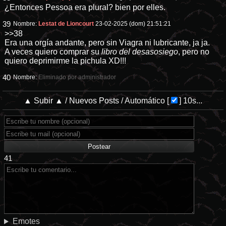
¿Entonces Pessoa era plural? bien por elles.
39
Nombre:
Lestat de Lioncourt
23-02-2025 (dom) 21:51:21
>>38
Era una orgía andante, pero sin Viagra ni lubricante, ja ja.
A veces quiero comprar su
libro del desasosiego
, pero no
quiero deprimirme la pichula XD!!!
40
Nombre:
Eliminado por administrador
▲ Subir ▲
/
Nuevos Posts
/
Automático
[
]
9s...
41
Emotes