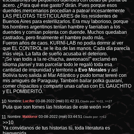
acero. ¿Para qué ese gasto? dirán. Pues porque esos
duendes mercenarios procedían a patear incesantemente
LAS PELOTAS TESTICULARES de los residentes de
Buenos Aires para esterilizarlos. Era muy laborioso, porque
los hombres argentinos tenían hambre y faenaban a los
duendes y comían polenta con duende. Muchos quedaban
castrados, pero finalmente el hambre pudo más.
Fueron años de caos. KURNI-LAB no podía dormir al ver
que EL CONTROL se le iba de las manos. Cada día parecía
más vieja. La falta de sueño acusaba el deterioro.
"¡Se van todis a la re-chucha, aweonaos!" exclamó en
idioma
parsel
y tras parcelar todo le regaló toda esa
cantidad de impunidad y territorio a
Evo Morales
y así
Bolivia tuvo salida al Mar Atlántico y pudo tomar tereré con
mis amigues de Paraguay. También bailar polka guaraní,
comer chipacitos y compartir unas cañas con EL GAUCHITO
y EL POMBERITO.
10
Nombre:
Lucifer
03-08-2022 (mié) 01:42:31
Citado por:
>>11
,
>>27
Puta que son fomes las historias de este weón
>>9
11
Nombre:
Maldoror
03-08-2022 (mié) 03:44:51
Citado por:
>>12
>>10
Ya convídanos de tus historias tú, toda literatura es
bienvenida.