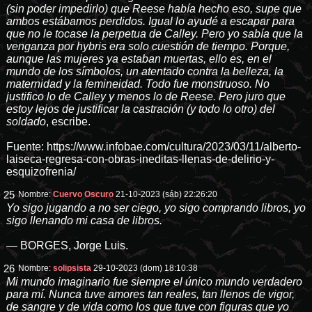
(sin poder impedirlo) que Reese había hecho eso, supe que
ambos estábamos perdidos. Igual lo ayudé a escapar para
que no le tocase la perpetua de Calley. Pero yo sabía que la
venganza por hybris era solo cuestión de tiempo. Porque,
aunque las mujeres ya estaban muertas, ello es, en el
mundo de los símbolos, un atentado contra la belleza, la
maternidad y la femineidad. Todo fue monstruoso. No
justifico lo de Calley y menos lo de Reese. Pero juro que
estoy lejos de justificar la castración (y todo lo otro) del
soldado
, escribe.
Fuente:
https://www.infobae.com/cultura/2023/03/11/alberto-
laiseca-regresa-con-obras-ineditas-llenas-de-delirio-y-
esquizofrenia/
25
Nombre:
Cuervo Oscuro
21-10-2023 (sáb) 22:26:20
Yo sigo jugando a no ser ciego, yo sigo comprando libros, yo
sigo llenando mi casa de libros.
— BORGES, Jorge Luis.
26
Nombre:
solipsista
29-10-2023 (dom) 18:10:38
Mi mundo imaginario fue siempre el único mundo verdadero
para mí. Nunca tuve amores tan reales, tan llenos de vigor,
de sangre y de vida como los que tuve con figuras que yo