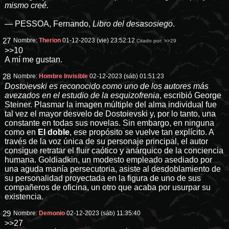
mismo creé.
— PESSOA, Fernando,
Libro del desasosiego
.
27
Nombre:
Therion
01-12-2023 (vie) 23:52:12
Citado por:
>>29
>>10
A mí me gustan.
28
Nombre:
Hombre Invisible
02-12-2023 (sáb) 01:51:23
Dostoievski es reconocido como uno de los autores más
avezados en el estudio de la esquizofrenia
, escribió George
Steiner. Plasmar la imagen múltiple del alma individual fue
tal vez el mayor desvelo de Dostoievski y, por lo tanto, una
constante en todas sus novelas. Sin embargo, en ninguna
como en
El doble
, ese propósito se vuelve tan explícito. A
través de la voz única de su personaje principal, el autor
consigue retratar el fluir caótico y anárquico de la conciencia
humana. Goldiadkin, un modesto empleado asediado por
una aguda manía persecutoria, asiste al desdoblamiento de
su personalidad proyectada en la figura de uno de sus
compañeros de oficina, un otro que acaba por usurpar su
existencia.
29
Nombre:
Demonio
02-12-2023 (sáb) 11:35:40
>>27