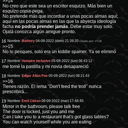
>>14
No creo que este sea un escritor esquizo. Más bien un
esquizo copia-pega
.
No pretende más que incordiar a unas pocas almas aquí;
aquí en las pocas almas en las que la abyecta ideología
facha
no podría prender jamás
. Debe estar muy solo.
Ojalá conozca algún amigue pronto.
16
Nombre:
Bathory
04-09-2022 (dom) 21:39:20
Citado por:
>>18
>>15
No lo pesques, solo era un kiddie spamer. Ya se eliminó
17
Nombre:
Vampire inclusive
05-09-2022 (lun) 06:43:12
me tomé la pastilla y mi novia desapareció
18
Nombre:
Edgar Allan Poe
05-09-2022 (lun) 08:21:43
>>16
Tienes razón. El lema "Don't feed the troll" nunca
prescribirá...
19
Nombre:
Emil Cioran
06-09-2022 (mar) 17:48:40
Mirror in the bathroom, please talk free
The door is locked, just you and me
Can I take you to a restaurant that's got glass tables?
You can watch yourself while you are eating