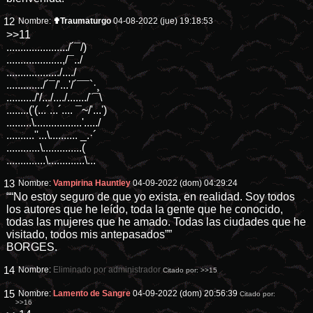
12
Nombre:
✟Traumaturgo
04-08-2022 (jue) 19:18:53
>>11
....................../´¯/)
....................,/¯../
.................../..../
............./´¯/'...'/´¯¯`·¸
........../'/.../..../......./¨¯\
........('(...´...´.... ¯~/'...')
.........\.................'...../
..........''...\.......... _.·´
............\..............(
..............\.............\...
13
Nombre:
Vampirina Hauntley
04-09-2022 (dom) 04:29:24
““No estoy seguro de que yo exista, en realidad. Soy todos
los autores que he leído, toda la gente que he conocido,
todas las mujeres que he amado. Todas las ciudades que he
visitado, todos mis antepasados””
BORGES.
14
Nombre:
Eliminado por administrador
Citado por:
>>15
15
Nombre:
Lamento de Sangre
04-09-2022 (dom) 20:56:39
Citado por:
>>16