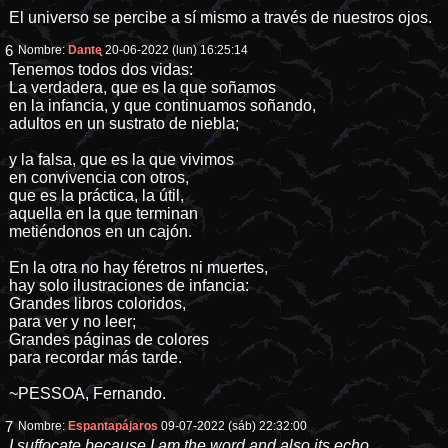
El universo se percibe a sí mismo a través de nuestros ojos.
6
Nombre:
Dantᶒ
20-06-2022 (lun) 16:25:14
Tenemos todos dos vidas:
La verdadera, que es la que soñamos
en la infancia, y que continuamos soñando,
adultos en un sustrato de niebla;
y la falsa, que es la que vivimos
en convivencia con otros,
que es la práctica, la útil,
aquella en la que terminan
metiéndonos en un cajón.
En la otra no hay féretros ni muertes,
hay solo ilustraciones de infancia:
Grandes libros coloridos,
para ver y no leer;
Grandes páginas de colores
para recordar más tarde.
~PESSOA, Fernando.
7
Nombre:
Espantapájaros
09-07-2022 (sáb) 22:32:00
I suffocate because I am the word and also its echo.