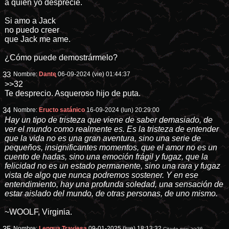
a quien yo desprecie.
Si amo a Jack
no puedo creer
que Jack me ame.
¿Cómo puede demostrármelo?
33
Nombre:
Dantᶒ
06-09-2024 (vie) 01:44:37
>>32
Te desprecio. Asqueroso hijo de puta.
34
Nombre:
Eructo satánico
16-09-2024 (lun) 20:29:00
Hay un tipo de tristeza que viene de saber demasiado, de
ver el mundo como realmente es. Es la tristeza de entender
que la vida no es una gran aventura, sino una serie de
pequeños, insignificantes momentos, que el amor no es un
cuento de hadas, sino una emoción frágil y fugaz, que la
felicidad no es un estado permanente, sino una rara y fugaz
vista de algo que nunca podremos sostener. Y en ese
entendimiento, hay una profunda soledad, una sensación de
estar aislado del mundo, de otras personas, de uno mismo.
~WOOLF, Virginia.
Nombre:
Lengua Traviesa
09-01-2025 (jue) 18:13:32
Citado por:
>>36