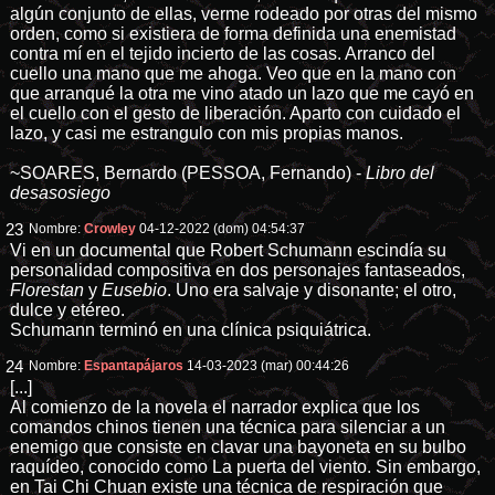
algún conjunto de ellas, verme rodeado por otras del mismo
orden, como si existiera de forma definida una enemistad
contra mí en el tejido incierto de las cosas. Arranco del
cuello una mano que me ahoga. Veo que en la mano con
que arranqué la otra me vino atado un lazo que me cayó en
el cuello con el gesto de liberación. Aparto con cuidado el
lazo, y casi me estrangulo con mis propias manos.
~SOARES, Bernardo (PESSOA, Fernando) -
Libro del
desasosiego
23
Nombre:
Crowley
04-12-2022 (dom) 04:54:37
Vi en un documental que Robert Schumann escindía su
personalidad compositiva en dos personajes fantaseados,
Florestan
y
Eusebio
. Uno era salvaje y disonante; el otro,
dulce y etéreo.
Schumann terminó en una clínica psiquiátrica.
24
Nombre:
Espantapájaros
14-03-2023 (mar) 00:44:26
[...]
Al comienzo de la novela el narrador explica que los
comandos chinos tienen una técnica para silenciar a un
enemigo que consiste en clavar una bayoneta en su bulbo
raquídeo, conocido como La puerta del viento. Sin embargo,
en Tai Chi Chuan existe una técnica de respiración que