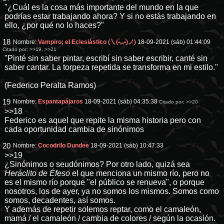
"¿Cuál es la cosa más importante del mundo en la que
podrías estar trabajando ahora? Y si no estás trabajando en
ello, ¿por qué no lo haces?"
18
Nombre:
Vampiro; el Eclesiástico (㇏(•̀ᵥᵥ•́)ノ)
18-09-2021 (sáb) 01:44:09
Citado por:
>>19
,
>>21
"Pinté sin saber pintar, escribí sin saber escribir, canté sin
saber cantar. La torpeza repetida se transforma en mi estilo."
(Federico Peralta Ramos)
19
Nombre:
Espantapájaros
18-09-2021 (sáb) 04:35:38
Citado por:
>>20
>>18
Federico es aquel que repite la misma historia pero con
cada oportunidad cambia de sinónimos
20
Nombre:
Cocodrilo Dundee
18-09-2021 (sáb) 10:47:33
>>19
¿Sinónimos o seudónimos? Por otro lado, quizá sea
Heráclito de Éfeso
el que menciona un mismo río, pero no
es el mismo río porque "el público se renueva", o porque
nosotros, los de ayer, ya no somos los mismos. Somos como
somos, decadentes, así somos.
Y además de repetir solemos reptar, como el camaleón,
mamá / el camaleón / cambia de colores / según la ocasión.