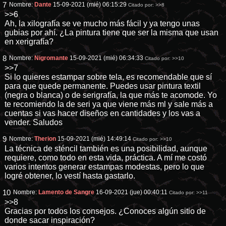
7
Nombre:
Dante
15-09-2021 (mié) 06:15:29
Citado por:
>>8
>>6
Ah, la xilografía se ve mucho más fácil y ya tengo unas
gubias por ahí. ¿La pintura tiene que ser la misma que usan
en xerigrafía?
8
Nombre:
Nigromante
15-09-2021 (mié) 06:34:33
Citado por:
>>10
>>7
Si lo quieres estampar sobre tela, es recomendable que sí
para que quede permanente. Puedes usar pintura textil
(negra o blanca) o de serigrafía, la que más te acomode. Yo
te recomiendo la de seri ya que viene más ml y sale más a
cuentas si vas hacer diseños en cantidades y los vas a
vender. Saludos
9
Nombre:
Therion
15-09-2021 (mié) 14:49:14
Citado por:
>>10
La técnica de sténcil también es una posibilidad, aunque
requiere, como todo en esta vida, práctica. A mí me costó
varios intentos generar estampas modestas, pero lo que
logré obtener, lo vestí hasta gastarlo.
10
Nombre:
Lamento de Sangre
16-09-2021 (jue) 00:40:11
Citado por:
>>11
>>8
Gracias por todos los consejos. ¿Conoces algún sitio de
donde sacar inspiración?