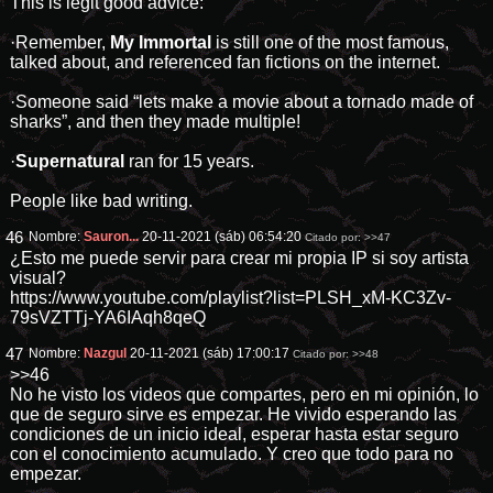
This is legit good advice:
·Remember,
My Immortal
is still one of the most famous,
talked about, and referenced fan fictions on the internet.
·Someone said “lets make a movie about a tornado made of
sharks”, and then they made multiple!
·
Supernatural
ran for 15 years.
People like bad writing.
46
Nombre:
Sauron...
20-11-2021 (sáb) 06:54:20
Citado por:
>>47
¿Esto me puede servir para crear mi propia IP si soy artista
visual?
https://www.youtube.com/playlist?list=PLSH_xM-KC3Zv-
79sVZTTj-YA6IAqh8qeQ
47
Nombre:
Nazgul
20-11-2021 (sáb) 17:00:17
Citado por:
>>48
>>46
No he visto los videos que compartes, pero en mi opinión, lo
que de seguro sirve es empezar. He vivido esperando las
condiciones de un inicio ideal, esperar hasta estar seguro
con el conocimiento acumulado. Y creo que todo para no
empezar.