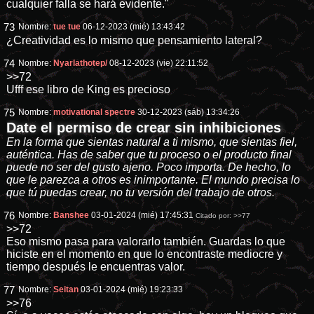
cualquier falla se hará evidente."
73
Nombre:
tue tue
06-12-2023 (mié) 13:43:42
¿Creatividad es lo mismo que pensamiento lateral?
74
Nombre:
Nyarlathotep/
08-12-2023 (vie) 22:11:52
>>72
Ufff ese libro de King es precioso
75
Nombre:
motivational spectre
30-12-2023 (sáb) 13:34:26
Date el permiso de crear sin inhibiciones
En la forma que sientas natural a ti mismo, que sientas fiel,
auténtica. Has de saber que tu proceso o el producto final
puede no ser del gusto ajeno. Poco importa. De hecho, lo
que le parezca a otros es inimportante. El mundo precisa lo
que tú puedas crear, no tu versión del trabajo de otros.
76
Nombre:
Banshee
03-01-2024 (mié) 17:45:31
Citado por:
>>77
>>72
Eso mismo pasa para valorarlo también. Guardas lo que
hiciste en el momento en que lo encontraste mediocre y
tiempo después le encuentras valor.
77
Nombre:
Seitan
03-01-2024 (mié) 19:23:33
>>76