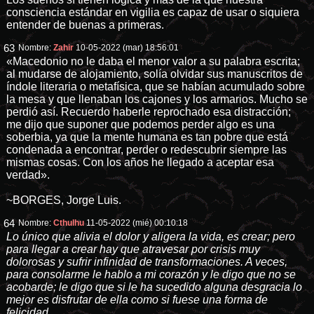
consciencia estándar en vigilia es capaz de usar o siquiera
entender de buenas a primeras.
63
Nombre:
Zahir
10-05-2022 (mar) 18:56:01
«Macedonio no le daba el menor valor a su palabra escrita;
al mudarse de alojamiento, solía olvidar sus manuscritos de
índole literaria o metafísica, que se habían acumulado sobre
la mesa y que llenaban los cajones y los armarios. Mucho se
perdió así. Recuerdo haberle reprochado esa distracción;
me dijo que suponer que podemos perder algo es una
soberbia, ya que la mente humana es tan pobre que está
condenada a encontrar, perder o redescubrir siempre las
mismas cosas. Con los años he llegado a aceptar esa
verdad».
~BORGES, Jorge Luis.
64
Nombre:
Cthulhu
11-05-2022 (mié) 00:10:18
Lo único que alivia el dolor y aligera la vida, es crear; pero
para llegar a crear hay que atravesar por crisis muy
dolorosas y sufrir infinidad de transformaciones. A veces,
para consolarme le hablo a mi corazón y le digo que no se
acobarde; le digo que si le ha sucedido alguna desgracia lo
mejor es disfrutar de ella como si fuese una forma de
felicidad.