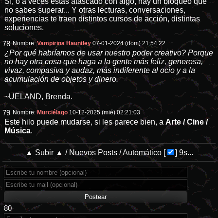
Sí, o a veces estás atascado con algo, hay un bloqueo que
no sabes superar... Y otras lecturas, conversaciones,
experiencias te traen distintos cursos de acción, distintas
soluciones.
78
Nombre:
Vampirina Hauntley
07-01-2024 (dom) 21:54:22
¿Por qué habríamos de usar nuestro poder creativo? Porque
no hay otra cosa que haga a la gente más feliz, generosa,
vivaz, compasiva y audaz, más indiferente al ocio y a la
acumulación de objetos y dinero.
~UELAND, Brenda.
79
Nombre:
Murciélago
10-12-2025 (mié) 02:21:03
Este hilo puede mudarse, si les parece bien, a
Arte / Cine /
Música
.
▲ Subir ▲
/
Nuevos Posts
/
Automático
[
]
8s...
80