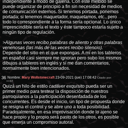
independiente a modo de galería. Con este método se
puede organizar de principio a fin sin necesidad de medios
de comunicación externos. Si tenemos portada, ponemos
portada; si tenemos maquetador, maquetamos, etc., pero
todo lo correspondiente a la forma sería opcional. Lo único
imprescindible sería el texto y éste tampoco estaría sujeto a
ningún tipo de regulación.
>Algunas veces recibo palabras de aliento y otras palabras
venenosas (las más de las veces recibo silencio).
Depende del sitio en el que expongas. A mí en los tableros
en español casi siempre me ignoran pero subo los mismos
dibujos a tableros en inglés y sí me dan comentarios,
normalmente bien intencionados.
36
Nombre:
Mary Wollstonecraft
23-09-2021 (jue) 17:08:42
Citado por:
>>37
Quizá un hilo de estilo
cadáver exquisito
pueda ser un
primer medio para testear la disposición de nuestros
parroquianos a la participación desenfadada de los
concurrentes. Es desde el inicio, un tipo de propuesta donde
se resigna el control y se abre uno a toda posibilidad.
Paradojalmente, en esa improvisación donde lo ajeno se
hace propio y lo propio será pasto de los otros, es posible
que emerja un compromiso autoral.