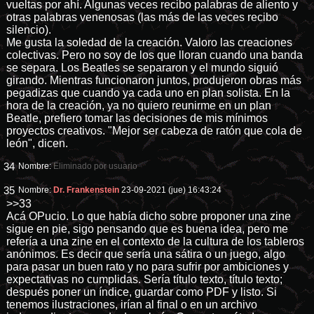
vueltas por ahí. Algunas veces recibo palabras de aliento y
otras palabras venenosas (las más de las veces recibo
silencio).
Me gusta la soledad de la creación. Valoro las creaciones
colectivas. Pero no soy de los que lloran cuando una banda
se separa. Los Beatles se separaron y el mundo siguió
girando. Mientras funcionaron juntos, produjeron obras más
pegadizas que cuando ya cada uno en plan solista. En la
hora de la creación, ya no quiero reunirme en un plan
Beatle, prefiero tomar las decisiones de mis mínimos
proyectos creativos. "Mejor ser cabeza de ratón que cola de
león", dicen.
34
Nombre:
Eliminado por usuario
35
Nombre:
Dr. Frankenstein
23-09-2021 (jue) 16:43:24
>>33
Acá OPucio. Lo que había dicho sobre proponer una zine
sigue en pie, sigo pensando que es buena idea, pero me
refería a una zine en el contexto de la cultura de los tableros
anónimos. Es decir que sería una sátira o un juego, algo
para pasar un buen rato y no para sufrir por ambiciones y
expectativas no cumplidas. Sería título texto, título texto;
después poner un índice, guardar como PDF y listo. Si
tenemos ilustraciones, irían al final o en un archivo