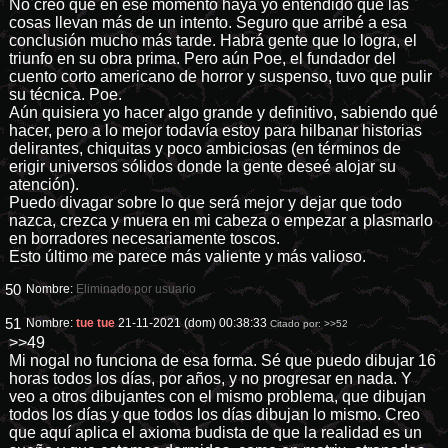
No creo que en ese momento haya yo entendido que las
cosas llevan más de un intento. Seguro que arribé a esa
conclusión mucho más tarde. Habrá gente que lo logra, el
triunfo en su obra prima. Pero aún Poe, el fundador del
cuento corto americano de horror y suspenso, tuvo que pulir
su técnica. Poe.
Aún quisiera yo hacer algo grande y definitivo, sabiendo qué
hacer, pero a lo mejor todavía estoy para hilbanar historias
delirantes, chiquitas y poco ambiciosas (en términos de
erigir universos sólidos donde la gente deseé alojar su
atención).
Puedo divagar sobre lo que será mejor y dejar que todo
nazca, crezca y muera en mi cabeza o empezar a plasmarlo
en borradores necesariamente toscos.
Esto último me parece más valiente y más valioso.
50
Nombre:
Eliminado por usuario
51
Nombre:
tue tue
21-11-2021 (dom) 00:38:33
Citado por:
>>52
>>49
Mi nogal no funciona de esa forma. Sé que puedo dibujar 16
horas todos los días, por años, y no progresar en nada. Y
veo a otros dibujantes con el mismo problema, que dibujan
todos los días y que todos los días dibujan lo mismo. Creo
que aquí aplica el axioma budista de que la realidad es un