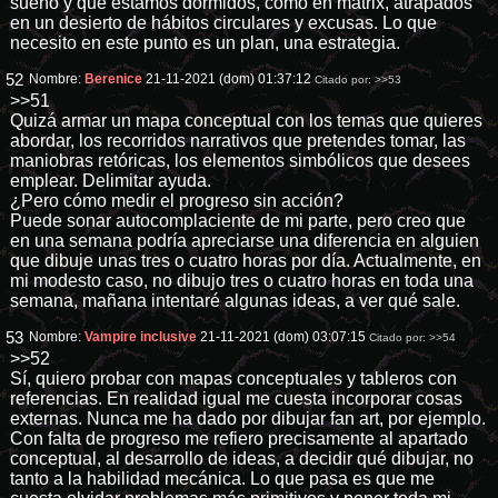
sueño y que estamos dormidos, como en matrix, atrapados
en un desierto de hábitos circulares y excusas. Lo que
necesito en este punto es un plan, una estrategia.
52
Nombre:
Berenice
21-11-2021 (dom) 01:37:12
Citado por:
>>53
>>51
Quizá armar un mapa conceptual con los temas que quieres
abordar, los recorridos narrativos que pretendes tomar, las
maniobras retóricas, los elementos simbólicos que desees
emplear. Delimitar ayuda.
¿Pero cómo medir el progreso sin acción?
Puede sonar autocomplaciente de mi parte, pero creo que
en una semana podría apreciarse una diferencia en alguien
que dibuje unas tres o cuatro horas por día. Actualmente, en
mi modesto caso, no dibujo tres o cuatro horas en toda una
semana, mañana intentaré algunas ideas, a ver qué sale.
53
Nombre:
Vampire inclusive
21-11-2021 (dom) 03:07:15
Citado por:
>>54
>>52
Sí, quiero probar con mapas conceptuales y tableros con
referencias. En realidad igual me cuesta incorporar cosas
externas. Nunca me ha dado por dibujar fan art, por ejemplo.
Con falta de progreso me refiero precisamente al apartado
conceptual, al desarrollo de ideas, a decidir qué dibujar, no
tanto a la habilidad mecánica. Lo que pasa es que me