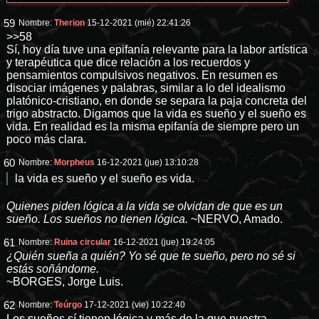
59
Nombre:
Therion
15-12-2021 (mié) 22:41:26
>>58
Sí, hoy día tuve una epifanía relevante para la labor artística
y terapéutica que dice relación a los recuerdos y
pensamientos compulsivos negativos. En resumen es
disociar imágenes y palabras, similar a lo del idealismo
platónico-cristiano, en donde se separa la paja concreta del
trigo abstracto. Digamos que la vida es sueño y el sueño es
vida. En realidad es la misma epifanía de siempre pero un
poco más clara.
60
Nombre:
Morpheus
16-12-2021 (jue) 13:10:28
la vida es sueño y el sueño es vida.
Quienes piden lógica a la vida se olvidan de que es un
sueño. Los sueños no tienen lógica.
~NERVO, Amado.
61
Nombre:
Ruina circular
16-12-2021 (jue) 19:24:05
¿Quién sueña a quién? Yo sé que te sueño, pero no sé si
estás soñándome.
~BORGES, Jorge Luis.
62
Nombre:
Teúrgo
17-12-2021 (vie) 10:22:40
Los sueños sí tienen lógica y más de la que nuestra