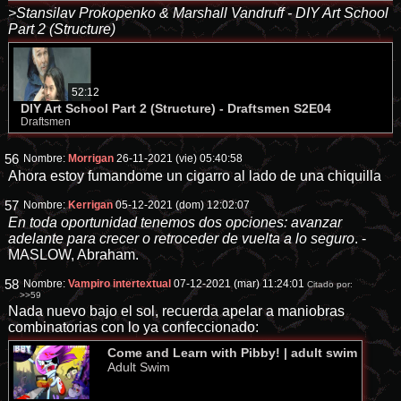
>Stansilav Prokopenko & Marshall Vandruff - DIY Art School
Part 2 (Structure)
52:12
DIY Art School Part 2 (Structure) - Draftsmen S2E04
Draftsmen
56
Nombre:
Morrigan
26-11-2021 (vie) 05:40:58
Ahora estoy fumandome un cigarro al lado de una chiquilla
57
Nombre:
Kerrigan
05-12-2021 (dom) 12:02:07
En toda oportunidad tenemos dos opciones: avanzar
adelante para crecer o retroceder de vuelta a lo seguro
. -
MASLOW, Abraham.
58
Nombre:
Vampiro intertextual
07-12-2021 (mar) 11:24:01
Citado por:
>>59
Nada nuevo bajo el sol, recuerda apelar a maniobras
combinatorias con lo ya confeccionado:
Come and Learn with Pibby! | adult swim
Adult Swim