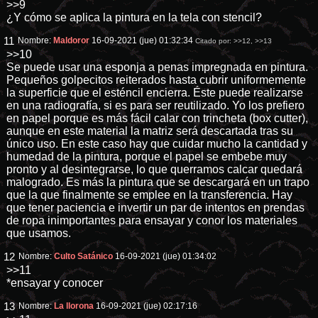
>>9
¿Y cómo se aplica la pintura en la tela con stencil?
11
Nombre:
Maldoror
16-09-2021 (jue) 01:32:34
Citado por:
>>12
,
>>13
>>10
Se puede usar una esponja a penas impregnada en pintura.
Pequeños golpecitos reiterados hasta cubrir uniformemente
la superficie que el esténcil encierra. Éste puede realizarse
en una radiografía, si es para ser reutilizado. Yo los prefiero
en papel porque es más fácil calar con trincheta (box cutter),
aunque en este material la matriz será descartada tras su
único uso. En este caso hay que cuidar mucho la cantidad y
humedad de la pintura, porque el papel se embebe muy
pronto y al desintegrarse, lo que querramos calcar quedará
malogrado. Es más la pintura que se descargará en un trapo
que la que finalmente se emplee en la transferencia. Hay
que tener paciencia e invertir un par de intentos en prendas
de ropa inimportantes para ensayar y conor los materiales
que usamos.
12
Nombre:
Culto Satánico
16-09-2021 (jue) 01:34:02
>>11
*ensayar y conocer
13
Nombre:
La llorona
16-09-2021 (jue) 02:17:16