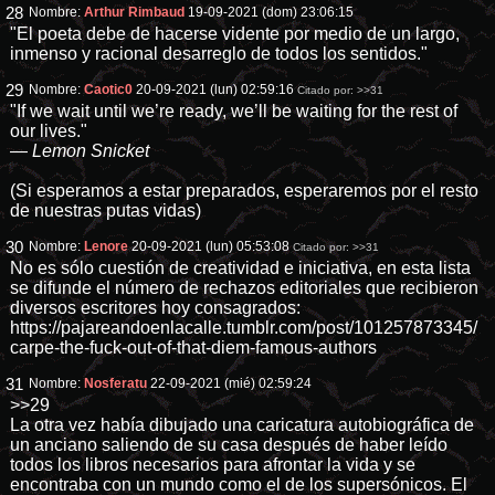
28
Nombre:
Arthur Rimbaud
19-09-2021 (dom) 23:06:15
"El poeta debe de hacerse vidente por medio de un largo,
inmenso y racional desarreglo de todos los sentidos."
29
Nombre:
Caotic0
20-09-2021 (lun) 02:59:16
Citado por:
>>31
"If we wait until we’re ready, we’ll be waiting for the rest of
our lives."
—
Lemon Snicket
(Si esperamos a estar preparados, esperaremos por el resto
de nuestras putas vidas)
30
Nombre:
Lenore
20-09-2021 (lun) 05:53:08
Citado por:
>>31
No es sólo cuestión de creatividad e iniciativa, en esta lista
se difunde el número de rechazos editoriales que recibieron
diversos escritores hoy consagrados:
https://pajareandoenlacalle.tumblr.com/post/101257873345/
carpe-the-fuck-out-of-that-diem-famous-authors
31
Nombre:
Nosferatu
22-09-2021 (mié) 02:59:24
>>29
La otra vez había dibujado una caricatura autobiográfica de
un anciano saliendo de su casa después de haber leído
todos los libros necesarios para afrontar la vida y se
encontraba con un mundo como el de los supersónicos. El