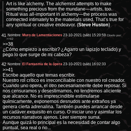
Art is like alchemy. The alchemist attempts to make
something precious from the mundane—artists, too.
Ritual was all-important in alchemy—the process was
connected intimately to the materials used. That’s true for
any spiritual or creative endeavor. (
Steve Huston
)
41
Nombre:
Muro de Lamentaciones
23-10-2021 (sáb) 15:20:59
Citado por:
>>42
>>38
¿Cómo empiezo a escribir? ¿Agarro un lapiz(o teclado) y
pego lo que surge de mi cabeza?
42
Nombre:
El Fantasma de la ópera
23-10-2021 (sáb) 16:02:33
>>41
Escribe aquello que temas escribir.
Nuestro rol crítico es irreconciliable con nuestro rol creador.
Cuando uno opera, el otro necesariamente debe reposar. Si
nos censuramos y desestimamos, no tendremos aliciente
que alcance. No es imprescindible estimularse
químicamente, exponernos desnudos ante extraños ya
genera cierta adrenalina. También puedes arrancar desde
un cadáver exquisito en curso. O iniciar uno y asimilar los
recursos narrativos ajenos. Leer siempre suma.
Aunque quizá lo principal es la necesidad de contar algo
puntual, sea real o no...