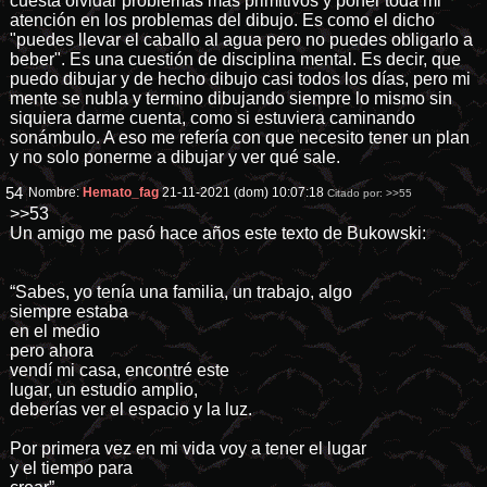
cuesta olvidar problemas más primitivos y poner toda mi
atención en los problemas del dibujo. Es como el dicho
"puedes llevar el caballo al agua pero no puedes obligarlo a
beber". Es una cuestión de disciplina mental. Es decir, que
puedo dibujar y de hecho dibujo casi todos los días, pero mi
mente se nubla y termino dibujando siempre lo mismo sin
siquiera darme cuenta, como si estuviera caminando
sonámbulo. A eso me refería con que necesito tener un plan
y no solo ponerme a dibujar y ver qué sale.
54
Nombre:
Hemato_fag
21-11-2021 (dom) 10:07:18
Citado por:
>>55
>>53
Un amigo me pasó hace años este texto de Bukowski:
“Sabes, yo tenía una familia, un trabajo, algo
siempre estaba
en el medio
pero ahora
vendí mi casa, encontré este
lugar, un estudio amplio,
deberías ver el espacio y la luz.
Por primera vez en mi vida voy a tener el lugar
y el tiempo para