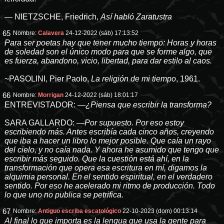
― NIETZSCHE, Friedrich,
Así habló Zaratustra
65
Nombre:
Calavera
24-12-2022 (sáb) 17:13:52
Para ser poetas hay que tener mucho tiempo: Horas y horas
de soledad son el único modo para que se forme algo, que
es fuerza, abandono, vicio, libertad, para dar estilo al caos.
~PASOLINI, Pier Paolo,
La religión de mi tiempo
, 1961.
66
Nombre:
Morrigan
24-12-2022 (sáb) 18:01:17
ENTREVISTADOR: —
¿Piensa que escribir la transforma?
SARA GALLARDO: —
Por supuesto. Por eso estoy
escribiendo más. Antes escribía cada cinco años, creyendo
que iba a hacer un libro lo mejor posible. Que caía un rayo
del cielo, y no caía nada. Y ahora he asumido que tengo que
escribir más seguido. Que la cuestión está ahí, en la
transformación que opera esa escritura en mí, digamos la
alquimia personal. En el sentido espiritual, en el verdadero
sentido. Por eso he acelerado mi ritmo de producción. Todo
lo que uno no publica se petrifica.
67
Nombre:
Antiguo escriba escatológico
22-10-2023 (dom) 00:13:14
Al final lo que importa es la lengua que usa la gente para