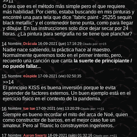
>>11
O sea que es el método más simple pero el que requiere
más habilidad. Por cierto, estaba buscando en mis pinturas y
encontré una para tela que dice "fabric paint - 25255 sequin
black metallic" y el contenedor tiene punta, como para llegar
y dibujar. En las instrucciones solo dice dejar secar por 24
horas. ¿La pintura para serigrafía no se tiene que planchar?
14
Nombre:
Drácula
16-09-2021 (jue) 17:16:29
Citado por:
>>15
Nadie nace sabiendo, la práctica hace al maestro.
Normalmente queremos todo en el primer intento, pero,
recuerdo una canción que canta
la suerte de principiante /
no puede fallar...
15
Nombre:
¢úspide
17-09-2021 (vie) 02:50:35
>>14
El principio KISS es buena inversión porque te evita
depender de factores externos. Un buen ejemplo está en el
ejercicio físico en el contexto de la pandemia.
16
Nombre:
tue tue
17-09-2021 (vie) 13:20:29
Citado por:
>>21
Siempre es bueno recordar el mito del arca de Noé, quien
como constructor de barcos, en el mejor caso fue un
amateur. Pero al Titanic lo construyeron ingenieros.
17
Nombre:
Aaron Swartz
18-09-2021 (sáb) 01:32:16
Citado por:
>>21