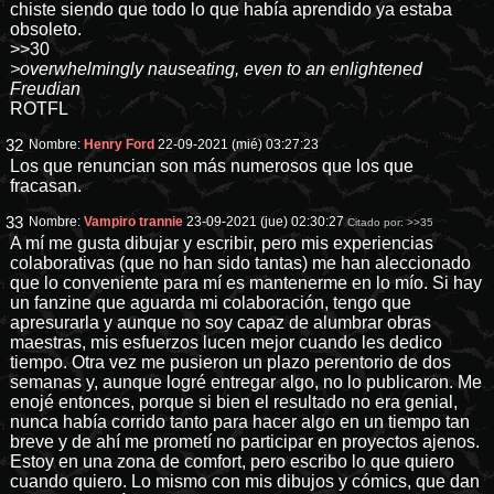
chiste siendo que todo lo que había aprendido ya estaba
obsoleto.
>>30
>overwhelmingly nauseating, even to an enlightened
Freudian
ROTFL
32
Nombre:
Henry Ford
22-09-2021 (mié) 03:27:23
Los que renuncian son más numerosos que los que
fracasan.
33
Nombre:
Vampiro trannie
23-09-2021 (jue) 02:30:27
Citado por:
>>35
A mí me gusta dibujar y escribir, pero mis experiencias
colaborativas (que no han sido tantas) me han aleccionado
que lo conveniente para mí es mantenerme en lo mío. Si hay
un fanzine que aguarda mi colaboración, tengo que
apresurarla y aunque no soy capaz de alumbrar obras
maestras, mis esfuerzos lucen mejor cuando les dedico
tiempo. Otra vez me pusieron un plazo perentorio de dos
semanas y, aunque logré entregar algo, no lo publicaron. Me
enojé entonces, porque si bien el resultado no era genial,
nunca había corrido tanto para hacer algo en un tiempo tan
breve y de ahí me prometí no participar en proyectos ajenos.
Estoy en una zona de comfort, pero escribo lo que quiero
cuando quiero. Lo mismo con mis dibujos y cómics, que dan