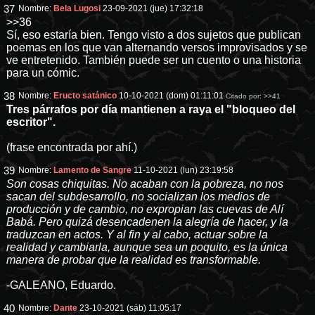
37
Nombre:
Bela Lugosi
23-09-2021 (jue) 17:32:18
>>36
Sí, eso estaría bien. Tengo visto a dos sujetos que publican
poemas en los que van alternando versos improvisados y se
ve entretenido. También puede ser un cuento o una historia
para un cómic.
38
Nombre:
Eructo satánico
10-10-2021 (dom) 01:11:01
Citado por:
>>41
Tres párrafos por día mantienen a raya el "bloqueo del
escritor".
(frase encontrada por ahí.)
39
Nombre:
Lamento de Sangre
11-10-2021 (lun) 23:19:58
Son cosas chiquitas. No acaban con la pobreza, no nos
sacan del subdesarrollo, no socializan los medios de
producción y de cambio, no expropian las cuevas de Alí
Babá. Pero quizá desencadenen la alegría de hacer, y la
traduzcan en actos. Y al fin y al cabo, actuar sobre la
realidad y cambiarla, aunque sea un poquito, es la única
manera de probar que la realidad es transformable.
-GALEANO, Eduardo.
40
Nombre:
Dante
23-10-2021 (sáb) 11:05:17