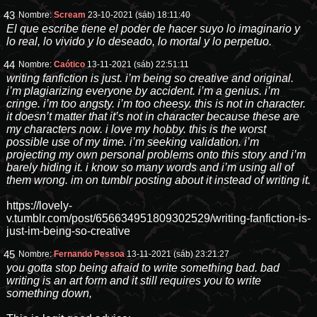
43
Nombre:
Scream
23-10-2021 (sáb) 18:11:40
El que escribe tiene el poder de hacer suyo lo imaginario y
lo real, lo vivido y lo deseado, lo mortal y lo perpetuo.
44
Nombre:
Caótico
13-11-2021 (sáb) 22:51:11
writing fanfiction is just. i’m being so creative and original.
i’m plagiarizing everyone by accident. i’m a genius. i’m
cringe. i’m too angsty. i’m too cheesy. this is not in character.
it doesn’t matter that it’s not in character because these are
my characters now. i love my hobby. this is the worst
possible use of my time. i’m seeking validation. i’m
projecting my own personal problems onto this story and i’m
barely hiding it. i know so many words and i’m using all of
them wrong. im on tumblr posting about it instead of writing it.
https://lovely-
v.tumblr.com/post/656634951809302529/writing-fanfiction-is-
just-im-being-so-creative
45
Nombre:
Fernando Pessoa
13-11-2021 (sáb) 23:21:27
you gotta stop being afraid to write something bad. bad
writing is an art form and it still requires you to write
something down,