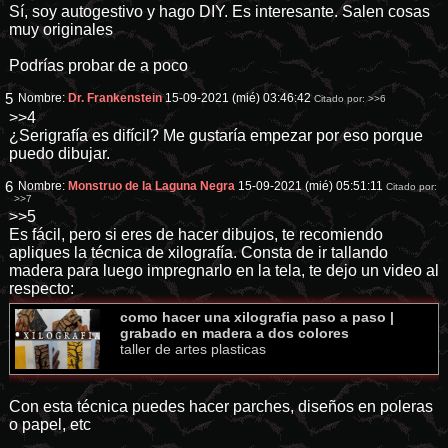
Sí, soy autogestivo y hago DIY. Es interesante. Salen cosas
muy originales
Podrías probar de a poco
5
Nombre:
Dr. Frankenstein
15-09-2021 (mié) 03:46:42
Citado por:
>>6
>>4
¿Serigrafía es difícil? Me gustaría empezar por eso porque
puedo dibujar.
6
Nombre:
Monstruo de la Laguna Negra
15-09-2021 (mié) 05:51:11
Citado por:
>>7
>>5
Es fácil, pero si eres de hacer dibujos, te recomiendo
apliques la técnica de xilografía. Consta de ir tallando
madera para luego impregnarlo en la tela, te dejo un video al
respecto:
como hacer una xilografia paso a paso |
grabado en madera a dos colores
taller de artes plasticas
Con esta técnica puedes hacer parches, diseños en poleras
o papel, etc