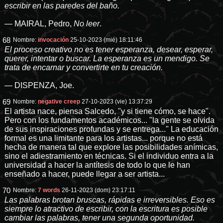
escribir en las paredes del baño.
― MAIRAL, Pedro,
No leer
.
68
Nombre:
invocación
25-10-2023 (mié) 18:11:46
El proceso creativo no es tener esperanza, desear, esperar,
querer, intentar o buscar. La esperanza es un mendigo. Se
trata de encarnar y convertirte en tu creación.
― DISPENZA, Joe.
69
Nombre:
negative creep
27-10-2023 (vie) 13:37:29
El artista nace, piensa Salcedo, "y si tiene cómo, se hace".
Pero con los fundamentos académicos... "la gente se olvida
de sus inspiraciones profundas y se entrega..." La educación
formal es una limitante para los artistas... porque no está
hecha de manera tal que explore las posibilidades anímicas,
sino el adiestramiento en técnicas. Si el individuo entra a la
universidad a hacer la antítesis de todo lo que le han
enseñado a hacer, puede llegar a ser artista...
70
Nombre:
7 words
26-11-2023 (dom) 23:17:11
Las palabras brotan bruscas, rápidas e irreversibles. Eso es
siempre lo atractivo de escribir, con la escritura es posible
cambiar las palabras, tener una segunda oportunidad.