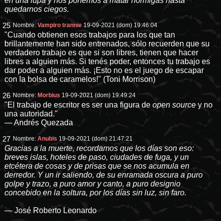
en una lupa y nos ponemos a matar hormigas hasta
quedarnos ciegos.
25
Nombre:
Vampiro trannie
19-09-2021 (dom) 19:46:04
"Cuando obtienen esos trabajos para los que tan
brillantemente han sido entrenados, sólo recuerden que su
verdadero trabajo es que si son libres, tienen que hacer
libres a alguien más. Si tenés poder, entonces tu trabajo es
dar poder a alguien más. ¡Esto no es el juego de escapar
con la bolsa de caramelos!" (Toni Morrison)
26
Nombre:
Morbius
19-09-2021 (dom) 19:49:24
"El trabajo de escritor es ser una figura de
open source
y no
una autoridad."
— Andrés Quezada
27
Nombre:
Anubis
19-09-2021 (dom) 21:47:21
Gracias a la muerte, recordamos que los días son eso:
breves islas, hoteles de paso, ciudades de fuga, y un
etcétera de cosas y de prisas que se nos acumula en
derredor. Y un ir saliendo, de su enramada oscura a puro
golpe y trazo, a puro amor y canto, a puro designio
concebido en la soltura, por los días sin luz, sin faro.
— José Roberto Leonardo