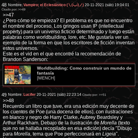
48
Nombre:
Vampiro; el Eclesiástico (㇏(•̀ᵥᵥ•́)ノ)
20-11-2021 (sáb) 19:04:01
Citado por:
>>49
>>47
¿Pero cómo se empieza? El problema es que no encuentro
el nombre del proceso. Los gringos usan IP (intellectual
property) para un universo ficticio determinado y luego están
palabras como worldbuilding, lore, etc. Me gustaría ver un
ejemplo de la forma en que los escritores de ficción inventan
estos universos.
Este es el vid en el que encontré la recomendación de
Brandon Sanderson:
Worldbuilding: Como construir un mundo de
fantasía
[MENCH]
49
Nombre:
Lucifer
20-11-2021 (sáb) 22:23:14
Citado por:
>>51
>>48
Recuerdo un libro que tuve, era una edición muy decente de
los cuentos de Poe (una docena de ellos), con ilustraciones
en blanco y negro de Harry Clarke, Aubrey Beardsley y
Arthur Rackham. Debajo de la ilustración de
Morella
(texto
que no se hallaba recopilado en esa edición) decía "Dibujo
para
Morella
, tema que Poe perfeccionará en
Ligeia
".