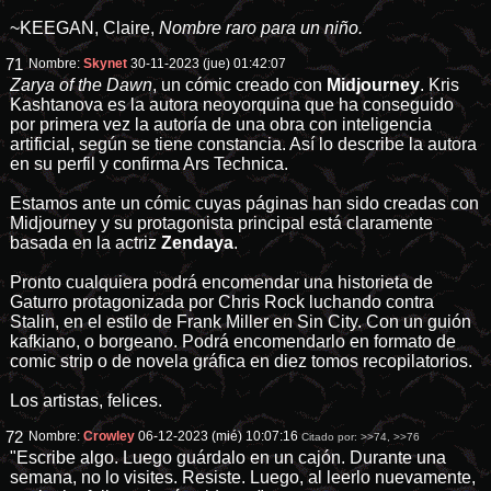
~KEEGAN, Claire,
Nombre raro para un niño.
71
Nombre:
Skynet
30-11-2023 (jue) 01:42:07
Zarya of the Dawn
, un cómic creado con
Midjourney
. Kris
Kashtanova es la autora neoyorquina que ha conseguido
por primera vez la autoría de una obra con inteligencia
artificial, según se tiene constancia. Así lo describe la autora
en su perfil y confirma Ars Technica.
Estamos ante un cómic cuyas páginas han sido creadas con
Midjourney y su protagonista principal está claramente
basada en la actriz
Zendaya
.
Pronto cualquiera podrá encomendar una historieta de
Gaturro protagonizada por Chris Rock luchando contra
Stalin, en el estilo de Frank Miller en Sin City. Con un guión
kafkiano, o borgeano. Podrá encomendarlo en formato de
comic strip o de novela gráfica en diez tomos recopilatorios.
Los artistas, felices.
72
Nombre:
Crowley
06-12-2023 (mié) 10:07:16
Citado por:
>>74
,
>>76
"Escribe algo. Luego guárdalo en un cajón. Durante una
semana, no lo visites. Resiste. Luego, al leerlo nuevamente,