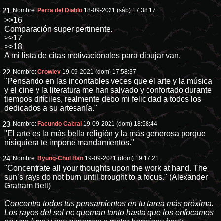
21
Nombre:
Perra del Diablo
18-09-2021 (sáb) 17:38:17
>>16
Comparación super pertinente.
>>17
>>18
A mi lista de citas motivacionales para dibujar van.
22
Nombre:
Crowley
19-09-2021 (dom) 17:58:37
"Pensando en las incontables veces que el arte y la música
y el cine y la literatura me han salvado y confortado durante
tiempos difíciles, realmente debo mi felicidad a todos los
dedicados a su artesanía."
23
Nombre:
Facundo Cabral
19-09-2021 (dom) 18:58:44
"El arte es la más bella religión y la más generosa porque
nisiquiera te impone mandamientos."
24
Nombre:
Byung-Chul Han
19-09-2021 (dom) 19:17:21
"Concentrate all your thoughts upon the work at hand. The
sun’s rays do not burn until brought to a focus." (Alexander
Graham Bell)
Concentra todos tus pensamientos en tu tarea más próxima.
Los rayos del sol no queman tanto hasta que los enfocamos