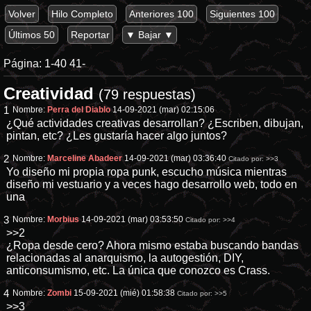
Volver
Hilo Completo
Anteriores 100
Siguientes 100
Últimos 50
Reportar
▼ Bajar ▼
Página:
1-40
41-
Creatividad
(79 respuestas)
1
Nombre:
Perra del Diablo
14-09-2021 (mar) 02:15:06
¿Qué actividades creativas desarrollan? ¿Escriben, dibujan,
pintan, etc? ¿Les gustaría hacer algo juntos?
2
Nombre:
Marceline Abadeer
14-09-2021 (mar) 03:36:40
Citado por:
>>3
Yo diseño mi propia ropa punk, escucho música mientras
diseño mi vestuario y a veces hago desarrollo web, todo en
una
3
Nombre:
Morbius
14-09-2021 (mar) 03:53:50
Citado por:
>>4
>>2
¿Ropa desde cero? Ahora mismo estaba buscando bandas
relacionadas al anarquismo, la autogestión, DIY,
anticonsumismo, etc. La única que conozco es Crass.
4
Nombre:
Zombi
15-09-2021 (mié) 01:58:38
Citado por:
>>5
>>3