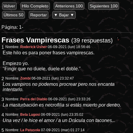
Volver
Hilo Completo
Anteriores 100
Siguientes 100
Últimos 50
Reportar
▼ Bajar ▼
Página:
1-
Frases Vampirescas
(39 respuestas)
1
Nombre:
Roderick Usher
06-09-2021 (lun) 18:56:46
Este hilo es para poner frases vampirescas.
Empiezo yo.
"Fingir que no duele, duele el doble."
2
Nombre:
Zombi
06-09-2021 (lun) 23:32:47
Los vampiros no podemos procrear pero nos encanta
intentarlo.
3
Nombre:
Perra del Diablo
06-09-2021 (lun) 23:33:26
La masturbación es necrofilia si estás muerto por dentro.
4
Nombre:
Bela Lugosi
06-09-2021 (lun) 23:35:02
Una vez / le hice el amor / a un Drácula con tacones...
5
Nombre:
La Patasola
07-09-2021 (mar) 01:27:14