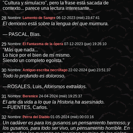
"Cultura y simulacro", pero la frase está sacada de
contexto... parece una lectura interesante...
28
Nombre:
Lamento de Sangre
06-12-2023 (mié) 23:47:41
El demonio está sobre la lengua del que murmura.
— PASCAL, Blas.
29
Nombre:
El Fantasma de la ópera
07-12-2023 (jue) 19:26:10
"Más que nada...
Lo hice por el bien de mí mismo.
Siendo un completo egoísta."
30
Nombre:
Antiguo escriba necrófago
22-02-2024 (jue) 23:51:37
Todo lo profundo es doloroso.
—ROSALES, Luis,
Aforismos extraídos.
31
Nombre:
Berenice
24-04-2024 (mié) 19:25:37
El arte da vida a lo que la Historia ha asesinado.
—FUENTES, Carlos.
32
Nombre:
Perra del Diablo
01-05-2024 (mié) 00:03:16
Un cadáver es para los gusanos un pensamiento hermoso, y
los gusanos, para todo ser vivo, un pensamiento horrible. En