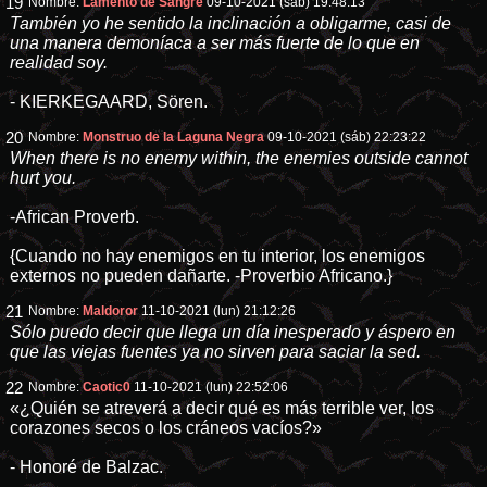
19
Nombre:
Lamento de Sangre
09-10-2021 (sáb) 19:48:13
También yo he sentido la inclinación a obligarme, casi de
una manera demoníaca a ser más fuerte de lo que en
realidad soy.
- KIERKEGAARD, Sören.
20
Nombre:
Monstruo de la Laguna Negra
09-10-2021 (sáb) 22:23:22
When there is no enemy within, the enemies outside cannot
hurt you.
-African Proverb.
{Cuando no hay enemigos en tu interior, los enemigos
externos no pueden dañarte. -Proverbio Africano.}
21
Nombre:
Maldoror
11-10-2021 (lun) 21:12:26
Sólo puedo decir que llega un día inesperado y áspero en
que las viejas fuentes ya no sirven para saciar la sed.
22
Nombre:
Caotic0
11-10-2021 (lun) 22:52:06
«¿Quién se atreverá a decir qué es más terrible ver, los
corazones secos o los cráneos vacíos?»
- Honoré de Balzac.