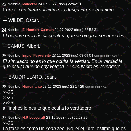
23
Nombre:
Maldoror
24-07-2022 (dom) 22:42:11
Como si no fuera suficiente su desgracia, se enamoró.
— WILDE, Oscar.
24
Nombre:
El Hombre Caiman
24-07-2022 (dom) 22:58:31
El hombre es la única creatura que se niega a ser quien es.
—CAMUS, Albert.
25
Nombre:
Imp of Perversity
23-11-2023 (jue) 03:09:04
Citado por:
>>26
El simulacro no es lo que oculta la verdad. Es la verdad la
que oculta que no hay verdad. El simulacro es verdadero.
— BAUDRILLARD, Jean.
26
Nombre:
Nigromante
23-11-2023 (jue) 22:17:29
Citado por:
>>27
>>25
>>25
>>25
al final es lo oculto que oculta lo verdadero
27
Nombre:
H.P. Lovecraft
23-11-2023 (jue) 22:28:39
>>26
La frase es como un
koan zen
. No leí el libro, estimo que es