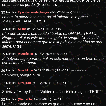
sus sueños los gusanos se imaginan su reino de los cielos
en un cuerpo gordo.
(Nietzsche).
33
Nombre:
Eyaculacion de Sangre
28-08-2024 (mié) 01:21:58
Lo que la naturaleza no te da, el infierno te lo presta.
~SOSA VILLADA, Camila.
34
Nombre:
Seitan
04-12-2025 (jue) 03:47:19
El orden social a cambio de libertad es UN MAL TRATO.
Ninguna religión vale una sola gota de sangre. No hay más
infierno para el hombre que la estupidez y la maldad de sus
semejantes.
35
Nombre:
Murciélago
05-12-2025 (vie) 19:21:56
Si hubiera algo paranormal en este mundo hacen bien en no
contactar al humano.
36
Nombre:
Murciélago
06-12-2025 (sáb) 15:40:24
Citado por:
>>37
Vampiros, sangre pura
37
Nombre:
Lovecraft
06-12-2025 (sáb) 18:13:41
>>36
Suena a "Harry Potter, Voldemort, fascismo mágico, TERF".
38
Nombre:
(Nietzsche)
07-12-2025 (dom) 11:46:33
Lo más grande del hombre es que es un puente y no una