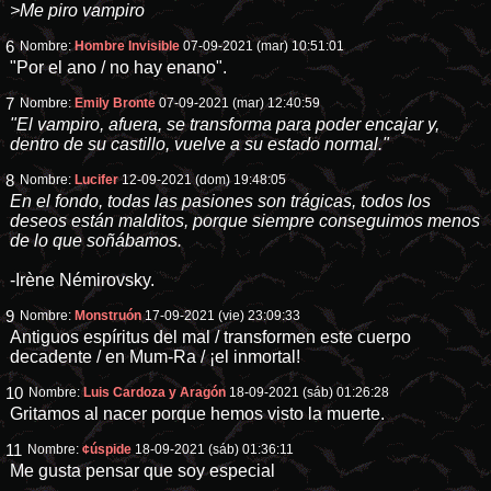
>Me piro vampiro
6
Nombre:
Hombre Invisible
07-09-2021 (mar) 10:51:01
"Por el ano / no hay enano".
7
Nombre:
Emily Bronte
07-09-2021 (mar) 12:40:59
"El vampiro, afuera, se transforma para poder encajar y,
dentro de su castillo, vuelve a su estado normal."
8
Nombre:
Lucifer
12-09-2021 (dom) 19:48:05
En el fondo, todas las pasiones son trágicas, todos los
deseos están malditos, porque siempre conseguimos menos
de lo que soñábamos.
-Irène Némirovsky.
9
Nombre:
Monstruón
17-09-2021 (vie) 23:09:33
Antiguos espíritus del mal / transformen este cuerpo
decadente / en Mum-Ra / ¡el inmortal!
10
Nombre:
Luis Cardoza y Aragón
18-09-2021 (sáb) 01:26:28
Gritamos al nacer porque hemos visto la muerte.
11
Nombre:
¢úspide
18-09-2021 (sáb) 01:36:11
Me gusta pensar que soy especial