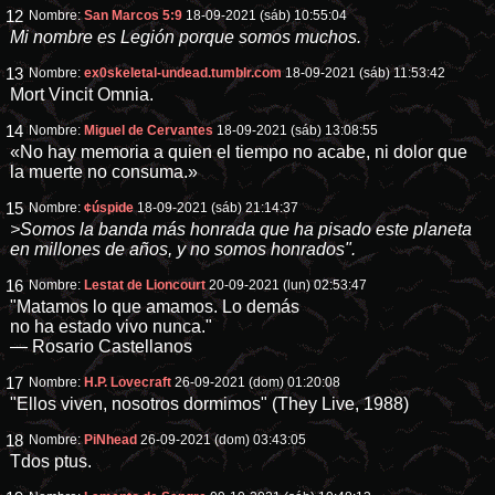
12
Nombre:
San Marcos 5:9
18-09-2021 (sáb) 10:55:04
Mi nombre es Legión porque somos muchos.
13
Nombre:
ex0skeletal-undead.tumblr.com
18-09-2021 (sáb) 11:53:42
Mort Vincit Omnia.
14
Nombre:
Miguel de Cervantes
18-09-2021 (sáb) 13:08:55
«No hay memoria a quien el tiempo no acabe, ni dolor que
la muerte no consuma.»
15
Nombre:
¢úspide
18-09-2021 (sáb) 21:14:37
>Somos la banda más honrada que ha pisado este planeta
en millones de años, y no somos honrados".
16
Nombre:
Lestat de Lioncourt
20-09-2021 (lun) 02:53:47
"Matamos lo que amamos. Lo demás
no ha estado vivo nunca."
— Rosario Castellanos
17
Nombre:
H.P. Lovecraft
26-09-2021 (dom) 01:20:08
"Ellos viven, nosotros dormimos" (They Live, 1988)
18
Nombre:
PiNhead
26-09-2021 (dom) 03:43:05
Tdos ptus.