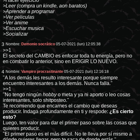
>Hacer ejercicio
>Leer (compra un kindle, aon baratos)
>Aprender a programar
>Ver peliculas
>Ver anime
>Escuchar musica
>Socializar
3
Nombre:
Demonio socrático
05-07-2021 (lun) 12:05:38
>>1
El secreto del CAMBIO es enfocar toda tu energía, pero no
en combatir lo anterior, sino en ERIGIR LO NUEVO.
4
Nombre:
Vampiro procrastinante
05-07-2021 (lun) 12:16:18
"A los demás les resulto interesante porque siempre
encuentro interesantes a los demás. Nunca falla."
>>1
"No tengo ningún
hobby
o meta y ya ni aporto o leo cosas
interesantes, solo shitposteo."
Te recomiendo que encarnes el cambio que deseas
producir. Indaga profundamente en ti y respode:
¿Es cierto
esto?
Luego, ten valor para dar el primer paso sobre las cosas que
quieres producir.
"El primer paso es el más difícil. No te lleva por sí mismo a
dónde quieres llegar, pero te saca de donde estás."