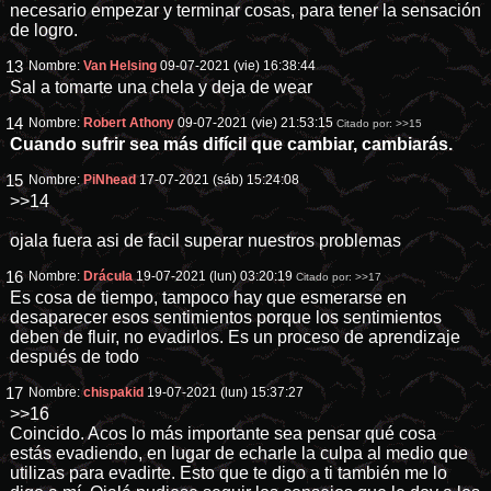
necesario empezar y terminar cosas, para tener la sensación
de logro.
13
Nombre:
Van Helsing
09-07-2021 (vie) 16:38:44
Sal a tomarte una chela y deja de wear
14
Nombre:
Robert Athony
09-07-2021 (vie) 21:53:15
Citado por:
>>15
Cuando sufrir sea más difícil que cambiar, cambiarás.
15
Nombre:
PiNhead
17-07-2021 (sáb) 15:24:08
>>14
ojala fuera asi de facil superar nuestros problemas
16
Nombre:
Drácula
19-07-2021 (lun) 03:20:19
Citado por:
>>17
Es cosa de tiempo, tampoco hay que esmerarse en
desaparecer esos sentimientos porque los sentimientos
deben de fluir, no evadirlos. Es un proceso de aprendizaje
después de todo
17
Nombre:
chispakid
19-07-2021 (lun) 15:37:27
>>16
Coincido. Acos lo más importante sea pensar qué cosa
estás evadiendo, en lugar de echarle la culpa al medio que
utilizas para evadirte. Esto que te digo a ti también me lo