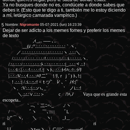
Ya no busques donde no es, condúcete a donde sabes que
debes ir. (Esto que te digo a ti, también me lo estoy diciendo
a mí, letárgico camarada vampírico.)
5
Nombre:
Nigromante
05-07-2021 (lun) 16:23:39
Dejar de ser adicto a los memes fomes y preferir los memes
de texto
,ｨ_,.. -‐‐-- ､..
__(i/.:".:.:.:.:.:.:.:.:.:.:.:.:.:｀ヽ、
／.:.:.:.:.:.:.:.:.:.:.:.:.:.:.:.:.:.:ヽ .:.:.:＼
/.:.:.:.:.:.:.:.:.:..:.:.:.:!.:.:.:.:.:.::.:.:.:i.:.:.:.:.:.ヽ.
/.:.:.:.:.:/.:.:.:.:.:.:.:.:ﾄ.:.:.:.:.:.::.:.:.:|_.:.:.:ヾ.:.!
|.:.:.:l.:.|.:.:.:!.:.:.:.:!.:| ヽﾄ､.:.:.:ﾄｲﾊ:.:!:.:ﾄﾘ
|.:.:..:V.:.:,ｲ.:.:..:ﾊﾅ二ﾞ ! ﾘ,ｒｊﾞ) ﾄ､!:|
! .:.:.:| /.:i.:.::.:! <ｔヅ` ﾚ' ､｀ ﾉｲ:|ﾞ
ヽ、:V:.:.:|.:.:ハ､_¨ ' ノi.:.:!
＼.:.:.:∨.:.:.:＞ c /!ﾊ,ﾉ Vaya que es grande esta
escopeta..
｀‐-､｀二ﾆ=-_ ./ ヽ
/ ﾞヽ ￣､::::: ﾞl,
|;/"⌒ヽ, ＼ ヽ: _l＿
ri ri
l l ヽr‐─ヽ＿|_⊂////;`ゞ--―─-r|