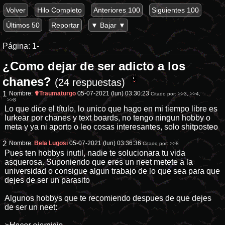
Volver
Hilo Completo
Anteriores 100
Siguientes 100
Últimos 50
Reportar
▼ Bajar ▼
Página:
1-
¿Como dejar de ser adicto a los
chanes?
(24 respuestas)
1
Nombre:
✟Traumaturgo
05-07-2021 (lun) 03:30:23
Citado por:
>>3
,
>>4
,
>>8
Lo que dice el título, lo unico que hago en mi tiempo libre es
lurkear por chanes y text boards, no tengo ningun hobby o
meta y ya ni aporto o leo cosas interesantes, solo shitposteo
2
Nombre:
Bela Lugosi
05-07-2021 (lun) 03:36:36
Citado por:
>>8
Pues ten hobbys inutil, nadie te solucionara tu vida
asquerosa. Suponiendo que eres un neet metete a la
universidad o consigue algun trabajo de lo que sea para que
dejes de ser un parasito
Algunos hobbys que te recomiendo despues de que dejes
de ser un neet: