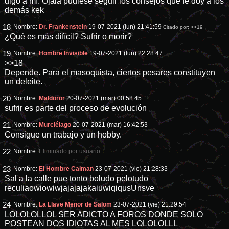
digo a mí. Ojalá pudiese seguir los consejos que le doy a los
demás kek
18
Nombre:
Dr. Frankenstein
19-07-2021 (lun) 21:41:59
Citado por:
>>19
¿Qué es más difícil? Sufrir o morir?
19
Nombre:
Hombre Invisible
19-07-2021 (lun) 22:28:47
>>18
Depende. Para el masoquista, ciertos pesares constituyen
un deleite.
20
Nombre:
Maldoror
20-07-2021 (mar) 00:58:45
sufrir es parte del proceso de evolución
21
Nombre:
Murciélago
20-07-2021 (mar) 16:42:53
Consigue un trabajo y un hobby.
22
Nombre:
Eliminado por usuario
23
Nombre:
El Hombre Caiman
23-07-2021 (vie) 21:28:33
Sal a la calle pue tonto boludo pelotudo
reculiaowiowiwjajajajakaiuwiqiqusUnsve
24
Nombre:
La Llave Menor de Salom
23-07-2021 (vie) 21:29:54
LOLOLOLLOL SER ADICTO A FOROS DONDE SOLO
POSTEAN DOS IDIOTAS AL MES LOLOLOLLL