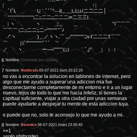
| / |
ﾞlﾞl, l,|｀ﾞﾞﾞ''―ll＿__l,,l,|,iﾉ二二二二│
｀""""""""""""|二;;二二;;二二二i≡二三三l
| ヽ ヽ _|＿ ＿ "l￣￣￣
￣￣￣ |二;;二二;;二='''''''''''￣ﾉ
/"ヽ 'j＿／ヽヽ,￣ ,,,/"''''''''''''⊃r‐l'二二二T￣￣
￣ ［iﾞ''''''''''''''''"ﾞﾞﾞ￣`"
／ ヽ ー──''''''""(;;) ｀ﾞ,j" | | |
6
Nombre:
Eliminado por usuario
7
Nombre:
Nosferatu
05-07-2021 (lun) 20:22:20
no vas a encontrar la solucion en tablones de internet, pero
algo que me ayudo a superar una adiccion mia fue
desconectarme completamente de mi entorno e ir a un lugar
nuevo, lejos de todo lo que me hacia infeliz, si tienes la
capitual suficiente, viajar a otra ciudad por unas semanas
puede ayudarte a despejar tu mente de esta adiccion tuya.
o puede que no, solo te aconsejo lo que me ayudo a mi.
8
Nombre:
Berenice
06-07-2021 (mar) 23:30:40
>>1
>solo shitposteo