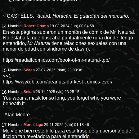
~ CASTELLS, Ricard,
Huracán. El guardián del mercurio
.
14
Nombre:
Robert Crumb
19-08-2024 (lun) 00:04:58
En esta página subieron un montón de cómix de Mr. Natural.
No estaba la que buscaba puntualmente (una donde, tengo
entendido,
Mr Natural
tiene relaciones sexuales con una
menor de edad con síndrome de dawn).
https://readallcomics.com/book-of-mr-natural-tpb/
15
Nombre:
Sëitan
27-07-2025 (dom) 23:03:38
>>1
https://www.cbr.com/peanuts-darkest-comics-ever/
16
Nombre:
Seitan
28-11-2025 (vie) 23:25:15
You wear a mask for so long, you forget who you were
beneath it.
-Alan Moore .
17
Nombre:
Murciélago
29-11-2025 (sáb) 01:18:46
Me viene bien este hilo para esta frase de un personaje de
ficcion tan reveladora para el entendido