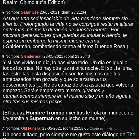
Realm, Chimoltrufia Edition}
5
Nombre:
Satan Lee
23-05-2021 (dom) 23:21:34
Así que una sed insaciable de vida nos tiene siempre sin
aliento. Prolongando la vida no se consigue restar ni alterar
en lo más mínimo la duración de nuestra muerte. Por
muchas generaciones que puedas acumular viviendo, te
espera sin embargo la misma muerte eterna.
(-Spiderman, combatiendo contra el feroz Duende Rosa.)
6
Nombre:
Slenderman
23-05-2021 (dom) 23:26:40
Y si has vivido un día, lo has visto todo. Un día es igual a
todos los días. No hay otra luz ni otra noche. El sol, la luna,
las estrellas, esta disposición son los mismos que tus
antepasados han gozado y que solazarán a tus
descendientes [...] No es capaz de otra astucia que volver a
empezar. Será siempre esto mismo,
giramos y
permanecemos siempre en el mismo sitio y un año sigue a
otro tras sus mismos pasos.
(El locuaz
Hombre Trompo
mientras le frota un muñeco de
kryptonita a
Superman
en su lecho de muerte).
7
Nombre:
Old Funeral
23-05-2021 (dom) 23:58:05
Citado por:
>>8
Un poco trillado, pero siempre me gusto este diálogo de The