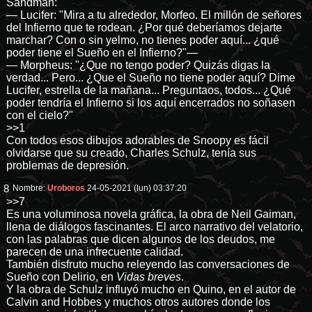
Sandman:
— Lucifer: "Mira a tu alrededor, Morfeo. El millón de señores
del Infierno que te rodean. ¿Por qué deberíamos dejarte
marchar? Con o sin yelmo, no tienes poder aquí... ¿qué
poder tiene el Sueño en el Infierno?"—
— Morpheus: "¿Que no tengo poder? Quizás digas la
verdad... Pero... ¿Que el Sueño no tiene poder aquí? Dime
Lucifer, estrella de la mañana... Preguntaos, todos... ¿Qué
poder tendría el Infierno si los aquí encerrados no soñasen
con el cielo?"
>>1
Con todos esos dibujos adorables de Snoopy es fácil
olvidarse que su creado, Charles Schulz, tenía sus
problemas de depresión.
8
Nombre:
Uroboros
24-05-2021 (lun) 03:37:20
>>7
Es una voluminosa novela gráfica, la obra de Neil Gaiman,
llena de diálogos fascinantes. El arco narrativo del velatorio,
con las palabras que dicen algunos de los deudos, me
parecen de una infrecuente calidad.
También disfruto mucho releyendo las conversaciones de
Sueño con Delirio, en
Vidas breves
.
Y la obra de Schulz influyó mucho en Quino, en el autor de
Calvin and Hobbes y muchos otros autores donde los