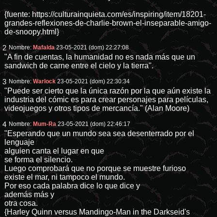
{fuente:
https://culturainquieta.com/es/inspiring/item/18201-
grandes-reflexiones-de-charlie-brown-el-inseparable-amigo-
de-snoopy
.html}
2
Nombre:
Mafalda
23-05-2021 (dom) 22:27:08
"A fin de cuentas, la humanidad no es nada más que un
sandwich de carne entre el cielo y la tierra".
3
Nombre:
Warlock
23-05-2021 (dom) 22:30:34
"Puede ser cierto que la única razón por la que aún existe la
industria del cómic es para crear personajes para películas,
videojuegos y otros tipos de mercancía." (Alan Moore)
4
Nombre:
Mum-Ra
23-05-2021 (dom) 22:46:17
"Esperando que un mundo sea sea desenterrado por el
lenguaje
alguien canta el lugar en que
se forma el silencio.
Luego comprobará que no porque se muestre furioso
existe el mar, ni tampoco el mundo.
Por eso cada palabra dice lo que dice y
además más y
otra cosa.
{Harley Quinn versus Mandingo-Man in the Darkseid's