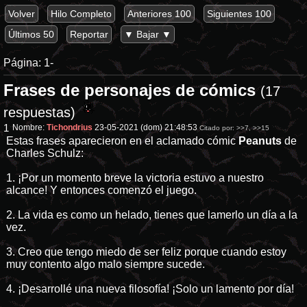
Volver
Hilo Completo
Anteriores 100
Siguientes 100
Últimos 50
Reportar
▼ Bajar ▼
Página:
1-
Frases de personajes de cómics
(17
respuestas)
1
Nombre:
Tichondrius
23-05-2021 (dom) 21:48:53
Citado por:
>>7
,
>>15
Estas frases aparecieron en el aclamado cómic
Peanuts
de
Charles Schulz:
1. ¡Por un momento breve la victoria estuvo a nuestro
alcance! Y entonces comenzó el juego.
2. La vida es como un helado, tienes que lamerlo un día a la
vez.
3. Creo que tengo miedo de ser feliz porque cuando estoy
muy contento algo malo siempre sucede.
4. ¡Desarrollé una nueva filosofía! ¡Solo un lamento por día!