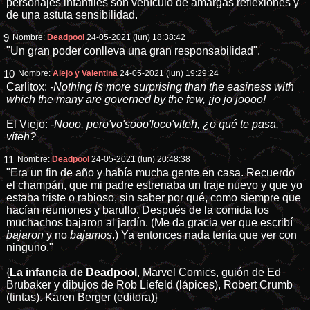
personajes infantiles son vehículo de amargas reflexiones y
de una astuta sensibilidad.
9
Nombre:
Deadpool
24-05-2021 (lun) 18:38:42
"Un gran poder conlleva una gran responsabilidad".
10
Nombre:
Alejo y Valentina
24-05-2021 (lun) 19:29:24
Carlitox:
-Nothing is more surprising than the easiness with
which the many are governed by the few, ¡jo jo joooo!
El Viejo:
-Nooo, pero'vo'sooo'loco'viteh, ¿o qué te pasa,
viteh?
11
Nombre:
Deadpool
24-05-2021 (lun) 20:48:38
"Era un fin de año y había mucha gente en casa. Recuerdo
el champán, que mi padre estrenaba un traje nuevo y que yo
estaba triste o rabioso, sin saber por qué, como siempre que
hacían reuniones y barullo. Después de la comida los
muchachos bajaron al jardín. (Me da gracia ver que escribí
bajaron
y no
bajamos
.) Ya entonces nada tenía que ver con
ninguno."
{
La infancia de Deadpool
, Marvel Comics, guión de Ed
Brubaker y dibujos de Rob Liefeld (lápices), Robert Crumb
(tintas). Karen Berger (editora)}