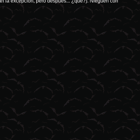
n la excepción, pero después... ¿qué?). Nieguen con