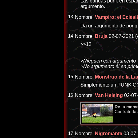
Las bandas punk en españ
argumento.
13
Nombre:
Vampiro; el Eclesiá
Da un argumento de por q
14
Nombre:
Bruja
02-07-2021 (
>>12
>Nieguen con argumento
>No argumento él en prime
15
Nombre:
Monstruo de la L
Simplemente un PUNK CO
16
Nombre:
Van Helsing
02-07-
De la memo
Contratoda 
17
Nombre:
Nigromante
03-07-