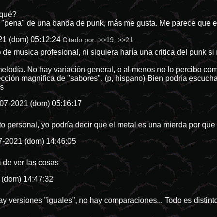
 qué?
"pena" de una banda de punk, más me gusta. Me parece que est
21 (dom) 05:12:24
Citado por:
>>19
,
>>21
 de musica profesional, ni siquiera haría una critica del punk s
melodía. No hay variación general, o al menos no lo percibo c
ción magnifica de "sabores". (p, hispano) Bien podría escuchar
es
07-2021 (dom) 05:16:17
o personal, yo podría decir que el metal es una mierda por qu
7-2021 (dom) 14:46:05
 de ver las cosas
 (dom) 14:47:32
ay versiones "iguales", no hay comparaciones... Todo es distinto