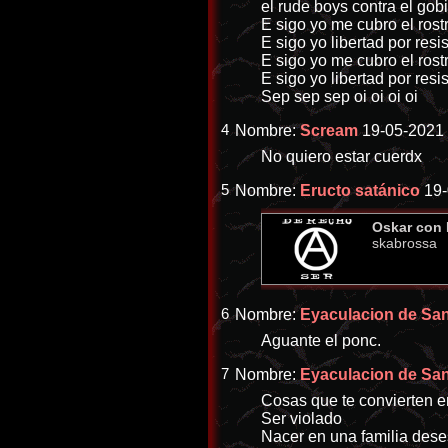
el rude boys contra el gob
E sigo yo me cubro el rostr
E sigo yo libertad por resis
E sigo yo me cubro el rostr
E sigo yo libertad por resis
Sep sep sep oi oi oi oi
4
Nombre:
Scream
19-05-2021 
No quiero estar cuerdx
5
Nombre:
Eructo satánico
19-
Oskar con 
skabrossa
6
Nombre:
Eyaculacion de Sa
Aguante el ponc.
7
Nombre:
Eyaculacion de Sa
Cosas que te convierten e
Ser violado
Nacer en una familia dese