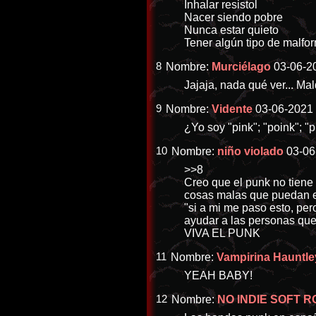
Inhalar resistol
Nacer siendo pobre
Nunca estar quieto
Tener algún tipo de malfo
8
Nombre:
Murciélago
03-06-20
Jajaja, nada qué ver... Mal
9
Nombre:
Vidente
03-06-2021 
¿Yo soy "pink"; "poink"; "
10
Nombre:
niño violado
03-06
>>8
Creo que el punk no tiene i
cosas malas que puedan ex
"si a mi me paso esto, per
ayudar a las personas que 
VIVA EL PUNK
11
Nombre:
Vampirina Hauntle
YEAH BABY!
12
Nombre:
NO INDIE SOFT 