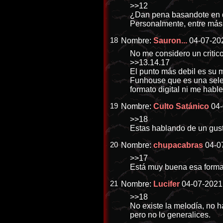
>>12
¿Dan pena basandote en
Personalmente, entre más 
18
Nombre:
Sauron...
04-07-20
No me considero un critico
>>13
.14.17
El punto más debil es su 
Funhouse que es una selec
formato digital ni me habl
19
Nombre:
Culto Satánico
04-
>>18
Estas hablando de un gust
20
Nombre:
chupacabras
04-0
>>17
Está muy buena esa forma
21
Nombre:
Lucifer
04-07-2021
>>18
No existe la melodía, no h
pero no lo generalices.