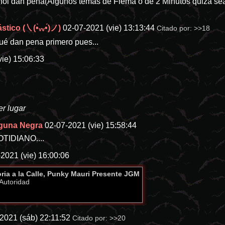
ol dan pena(Algunos temas de Flema o de 2 Minutos quizá sea
stico (㇏(•̀ᵥᵥ•́)ノ)
02-07-2021 (vie) 13:13:44
Citado por:
>>18
ué dan pena primero pues...
vie) 15:06:33
r lugar
aguna Negra
02-07-2021 (vie) 15:58:44
TIDIANO....
2021 (vie) 16:00:06
ria a la Calle, Punky Mauri Presente JGM
Autoridad
2021 (sáb) 22:11:52
Citado por:
>>20