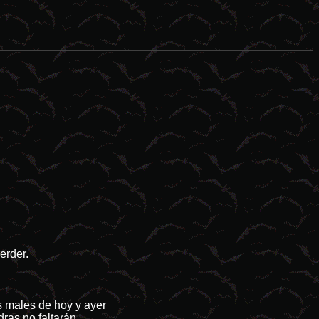
aturales tienden a ser el idóneo campo de cultivo para las produccion
erder.
s males de hoy y ayer
ras no faltarán.