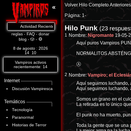
Volver
Hilo Completo
Anteriore
«
Página:
1-
Hilo Punk
Actividad Reciente: Cat.8: https://www.abandomoviez.net/db/p-2814
(23 respues
reglas
-
FAQ
-
donar
1
Nombre:
Nigromante
19-05-2
⚙
blog
-
🎲
-
Aquí puros Vampiros PU
8 de agosto : 2026
14
:
10
NORMALITOS ABSTÉN
Vampiros activos
Ⓐ
recientemente: 14
2
Nombre:
Vampiro; el Eclesiás
Internet
Aquí seguimos luchando, a
Aquí seguimos luchando, a
Discusión Vampiresca
Somos un grano en el culo
Temáticos
La retirada es lo único qu
Tecnología
El punk no ha muerto, pun
Paranormal
Historias de Terror
Toda la gente que se una 
La mejor arma pa la lucha 