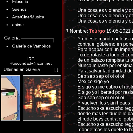
Filosofía
Sueños
Una cosa es violencia y o
Una cosa es violencia y o
Arte/Cine/Musica
Una cosa es violencia y o
anime
3
Nombre:
Teúrgo
19-05-2021 
Galería
Y en este mundo peleas co
contra el gobierno en pon
Galería de Vampiros
Para acabar con un imperi
Tu derrotaste a todo el co
IRC
de un balazo rompiste tu p*
#oscuridad@rizon.net
Nunca miraste por ensima
Últimas en Galería
[-]
Para salvar la dignidad d
Sep sep sep oi oi oi oi
Mexico sigo yo
E sigo yo me cubro el rostr
E sigo yo libertad por resis
Sep sep sep oi oi oi oi
Y vuelven los skin heads
Escucho ska escucho regg
donde mas les duele lo bail
el rude boys contra el gob
Escucho ska escucho regg
-donde mas les duele lo bai