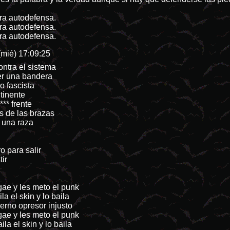
tra autodefensa.
tra autodefensa.
tra autodefensa.
(mié) 17:09:25
ntra el sistema
er una bandera
o fascista
ntinente
** frente
s de las brazas
e una raza
o para salir
tir
ae y les meto el punk
a el skin y lo baila
ierno opresor injusto
ae y les meto el punk
la el skin y lo baila