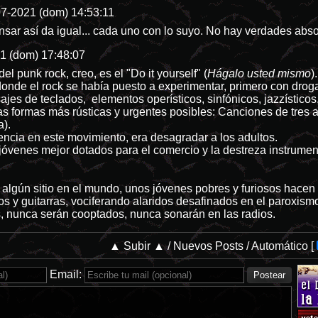
7-2021 (dom) 14:53:11
ensar así da igual... cada uno con lo suyo. No hay verdades abs
1 (dom) 17:48:07
el punk rock, creo, es el "Do it yourself" (
Hágalo usted mismo
).
onde el rock se había puesto a experimentar, primero con drog
ajes de teclados, elementos operísticos, sinfónicos, jazzísticos,
as formas más rústicas y urgentes posibles: Canciones de tres a
a).
encia en este movimiento, era desagradar a los adultos.
jóvenes mejor dotados para el comercio y la destreza instrume
algún sitio en el mundo, unos jóvenes pobres y furiosos hacen 
os y guitarras, vociferando alaridos desafinados en el paroxismo
 nunca serán cooptados, nunca sonarán en las radios.
▲ Subir ▲
/
Nuevos Posts
/
Automático
[
Email: