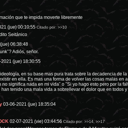
rmación que te impida moverte libremente
21 (jue) 00:10:55
Citado por:
>>10
dito Seitánico
(jue) 06:38:48
punk"? Adiós, señor.
-2021 (jue) 18:30:55
deología, en su base mas pura trata sobre la decadencia de la so
istir en ella. Es mas una forma de volver las cosas malas en 
o no significa nada en mi vida" o "Si yo hago esto pero por la fa
han tenido una mala vida a sobrellevar el dolor que en todos y
y
03-06-2021 (jue) 18:35:04
ROCK
02-07-2021 (vie) 03:44:56
Citado por:
>>14
,
>>17