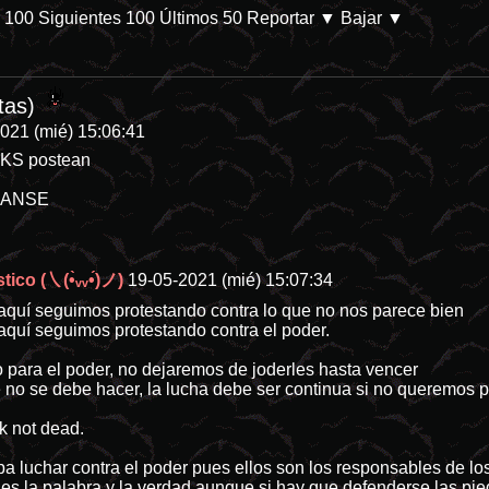
s 100
Siguientes 100
Últimos 50
Reportar
▼ Bajar ▼
4-categoria-8 En Prime Video. Parece que las películas de desastres n
tas)
021 (mié) 15:06:41
NKS postean
GANSE
tico (㇏(•̀ᵥᵥ•́)ノ)
19-05-2021 (mié) 15:07:34
quí seguimos protestando contra lo que no nos parece bien
quí seguimos protestando contra el poder.
 para el poder, no dejaremos de joderles hasta vencer
e no se debe hacer, la lucha debe ser continua si no queremos p
k not dead.
pa luchar contra el poder pues ellos son los responsables de lo
es la palabra y la verdad aunque si hay que defenderse las pied