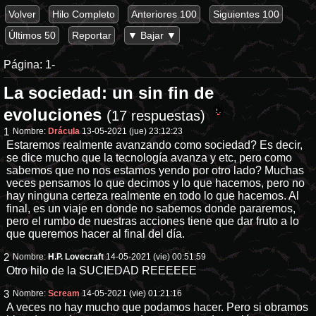
Volver
Hilo Completo
Anteriores 100
Siguientes 100
Últimos 50
Reportar
▼ Bajar ▼
Página:
1-
La sociedad: un sin fin de
evoluciones
(17 respuestas)
1
Nombre:
Drácula
13-05-2021 (jue) 23:12:23
Estaremos realmente avanzando como sociedad? Es decir,
se dice mucho que la tecnología avanza y etc, pero como
sabemos que no nos estamos yendo por otro lado? Muchas
veces pensamos lo que decimos y lo que hacemos, pero no
hay ninguna certeza realmente en todo lo que hacemos. Al
final, es un viaje en donde no sabemos donde pararemos,
pero el rumbo de nuestras acciones tiene que dar fruto a lo
que queremos hacer al final del día.
2
Nombre:
H.P. Lovecraft
14-05-2021 (vie) 00:51:59
Otro hilo de la SUCIEDAD REEEEEE
3
Nombre:
Scream
14-05-2021 (vie) 01:21:16
A veces no hay mucho que podamos hacer. Pero si obramos