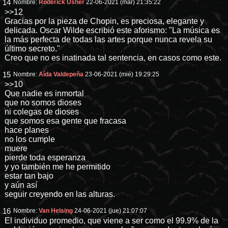
14
Nombre:
Roderick Usher
22-06-2021 (mar) 21:35:22
>>12
Gracias por la pieza de Chopin, es preciosa, elegante y
delicada. Oscar Wilde escribió este aforismo: "La música es
la más perfecta de todas las artes porque nunca revela su
último secreto."
Creo que no es inatinada tal sentencia, en casos como este.
15
Nombre:
Aída Valdepeña
23-06-2021 (mié) 19:29:25
>>10
Que nadie es inmortal
que no somos dioses
ni colegas de dioses
que somos esa gente que fracasa
hace planes
no los cumple
muere
pierde toda esperanza
y yo también me he permitido
estar tan bajo
y aún así
seguir creyendo en las alturas.
16
Nombre:
Van Helsing
24-06-2021 (jue) 21:07:07
El individuo promedio, que viene a ser como el 99.9% de la