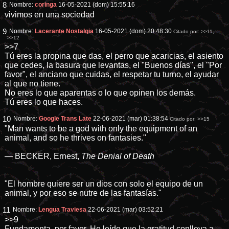
8
Nombre:
coringa
16-05-2021 (dom) 15:55:16
vivimos en una sociedad
9
Nombre:
Lacerante Nostalgia
16-05-2021 (dom) 20:48:30
Citado por:
>>11
,
>>12
>>7
Tú eres la propina que das, el perro que acaricias, el asiento
que cedes, la basura que levantas, el "Buenos días", el "Por
favor", el anciano que cuidas, el respetar tu turno, el ayudar
al que no tiene.
No eres lo que aparentas o lo que opinen los demás.
Tú eres lo que haces.
10
Nombre:
Google Trans Late
22-06-2021 (mar) 01:38:54
Citado por:
>>15
"Man wants to be a god with only the equipment of an
animal, and so he thrives on fantasies."
— BECKER, Ernest,
The Denial of Death
"El hombre quiere ser un dios con solo el equipo de un
animal, y por eso se nutre de las fantasías."
11
Nombre:
Lengua Traviesa
22-06-2021 (mar) 03:52:21
>>9
Fundamenta, por favor. He leído que la gratitud conlleva a