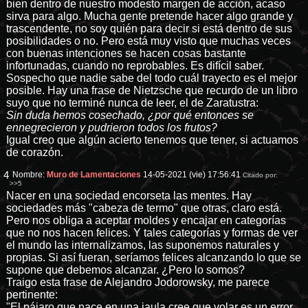
bien dentro de nuestro modesto margen de acción, acaso
sirva para algo. Mucha gente pretende hacer algo grande y
trascendente, no soy quién para decir si está dentro de sus
posibilidades o no. Pero está muy visto que muchas veces
con buenas intenciones se hacen cosas bastante
infortunadas, cuando no reprobables. Es difícil saber.
Sospecho que nadie sabe del todo cuál trayecto es el mejor
posible. Hay una frase de Nietzsche que recurdo de un libro
suyo que no terminé nunca de leer, el de Zaratustra:
Sin duda hemos cosechado, ¿por qué entonces se
ennegrecieron y pudrieron todos los frutos?
Igual creo que algún acierto tenemos que tener, si actuamos
de corazón.
4
Nombre:
Muro de Lamentaciones
14-05-2021 (vie) 17:56:41
Citado por:
>>5
Nacer en una sociedad encorseta las mentes. Hay
sociedades más "cabeza de termo" que otras, claro está.
Pero nos obliga a aceptar moldes y encajar en categorías
que no nos hacen felices. Y tales categorías y formas de ver
el mundo las internalizamos, las suponemos naturales y
propias. Si así fueran, seríamos felices alcanzando lo que se
supone que debemos alcanzar. ¿Pero lo somos?
Traigo esta frase de Alejandro Jodorowsky, me parece
pertinente:
"El pájaro que nace en una jaula cree que volar es un error.