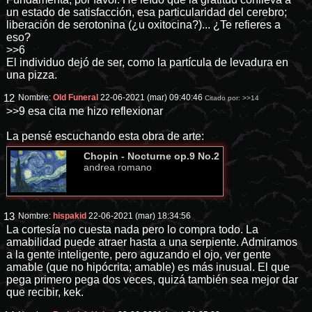
un estado de satisfacción, esa particularidad del cerebro;
liberación de serotonina (¿u oxitocina?)... ¿Te refieres a
eso?
>>6
El individuo dejó de ser, como la partícula de levadura en
una pizza.
12
Nombre:
Old Funeral
22-06-2021 (mar) 09:40:46
Citado por:
>>14
>>9
esa cita me hizo reflexionar
La pensé escuchando esta obra de arte:
Chopin - Nocturne op.9 No.2
andrea romano
13
Nombre:
hispakid
22-06-2021 (mar) 18:34:56
La cortesía no cuesta nada pero lo compra todo. La
amabilidad puede atraer hasta a una serpiente. Admiramos
a la gente inteligente, pero aguzando el ojo, ver gente
amable (que no hipócrita; amable) es más inusual. El que
pega primero pega dos veces, quizá también sea mejor dar
que recibir, kek.