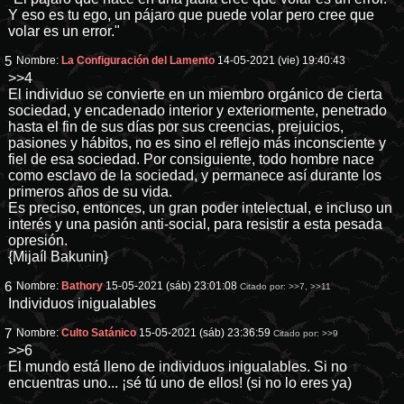
Y eso es tu ego, un pájaro que puede volar pero cree que
volar es un error."
5
Nombre:
La Configuración del Lamento
14-05-2021 (vie) 19:40:43
>>4
El individuo se convierte en un miembro orgánico de cierta
sociedad, y encadenado interior y exteriormente, penetrado
hasta el fin de sus días por sus creencias, prejuicios,
pasiones y hábitos, no es sino el reflejo más inconsciente y
fiel de esa sociedad. Por consiguiente, todo hombre nace
como esclavo de la sociedad, y permanece así durante los
primeros años de su vida.
Es preciso, entonces, un gran poder intelectual, e incluso un
interés y una pasión anti-social, para resistir a esta pesada
opresión.
{Mijaíl Bakunin}
6
Nombre:
Bathory
15-05-2021 (sáb) 23:01:08
Citado por:
>>7
,
>>11
Individuos inigualables
7
Nombre:
Culto Satánico
15-05-2021 (sáb) 23:36:59
Citado por:
>>9
>>6
El mundo está lleno de individuos inigualables. Si no
encuentras uno... ¡sé tú uno de ellos! (si no lo eres ya)