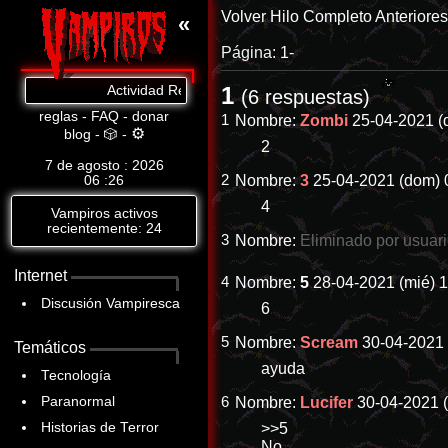
Volver
Hilo Completo
Anteriore
«
Página:
1-
1
Actividad Reciente: Cat.8: https://www.abandomoviez.net
(6 respuestas)
reglas
-
FAQ
-
donar
1
Nombre:
Zombi
25-04-2021 (
⚙
blog
-
🎲
-
2
7 de agosto : 2026
2
Nombre:
3
25-04-2021 (dom) 
06
:
26
4
Vampiros activos
recientemente: 24
3
Nombre:
Eliminado por usuar
Internet
4
Nombre:
5
28-04-2021 (mié) 
Discusión Vampiresca
6
5
Nombre:
Scream
30-04-2021 
Temáticos
ayuda
Tecnología
Paranormal
6
Nombre:
Lucifer
30-04-2021 (
Historias de Terror
>>5
No.