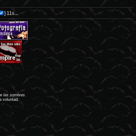
]
11s...
e las sombras.
a voluntad.