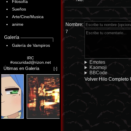
Filosofía
Sueños
Arte/Cine/Musica
Nombre:
anime
7
Galería
Galería de Vampiros
IRC
Emotes
#oscuridad@rizon.net
Kaomoji
Últimas en Galería
[-]
BBCode
Volver
Hilo Completo