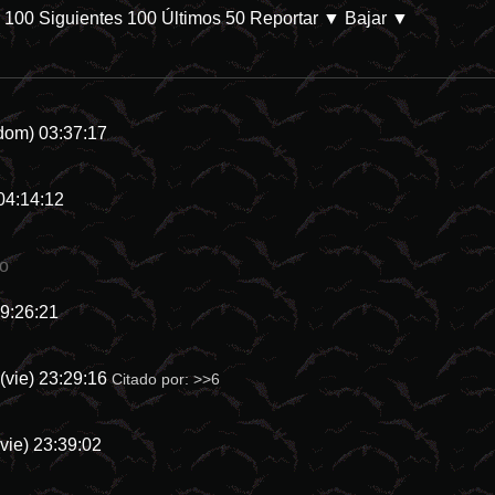
s 100
Siguientes 100
Últimos 50
Reportar
▼ Bajar ▼
/db/p-28144-categoria-8 En Prime Video. Parece que las películas de d
dom) 03:37:17
04:14:12
io
19:26:21
(vie) 23:29:16
Citado por:
>>6
vie) 23:39:02