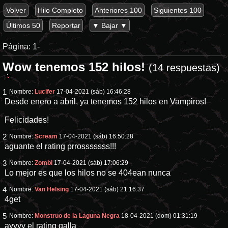
Volver
Hilo Completo
Anteriores 100
Siguientes 100
Últimos 50
Reportar
▼ Bajar ▼
Página:
1-
Wow tenemos 152 hilos!
(14 respuestas)
1
Nombre:
Lucifer
17-04-2021 (sáb) 16:46:28
Desde enero a abril, ya tenemos 152 hilos en Vampiros!
Felicidades!
2
Nombre:
Scream
17-04-2021 (sáb) 16:50:28
aguante el rating prrosssssss!!!
3
Nombre:
Zombi
17-04-2021 (sáb) 17:06:29
Lo mejor es que los hilos no se 404ean nunca
4
Nombre:
Van Helsing
17-04-2021 (sáb) 21:16:37
4get
5
Nombre:
Monstruo de la Laguna Negra
18-04-2021 (dom) 01:31:19
ayyyy el rating galla