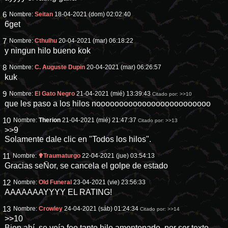
6
Nombre:
Seitan
18-04-2021 (dom) 02:02:40
6get
7
Nombre:
Cthulhu
20-04-2021 (mar) 06:18:22
y ningun hilo bueno kok
8
Nombre:
C. Auguste Dupin
20-04-2021 (mar) 06:26:57
kuk
9
Nombre:
El Gato Negro
21-04-2021 (mié) 13:39:43
Citado por:
>>10
que les paso a los hilos nooooooooooooooooooooooooo
10
Nombre:
Therion
21-04-2021 (mié) 21:47:37
Citado por:
>>13
>>9
Solamente dale clic en "Todos los hilos".
11
Nombre:
✟Traumaturgo
22-04-2021 (jue) 03:54:13
Gracias seÑor, se cancela el golpe de estado
12
Nombre:
Old Funeral
23-04-2021 (vie) 23:56:33
AAAAAAAYYYY EL RATING!
13
Nombre:
Crowley
24-04-2021 (sáb) 01:24:34
Citado por:
>>14
>>10
Bien ahí, se veía feo tanto hilo amontonado, por ser texto