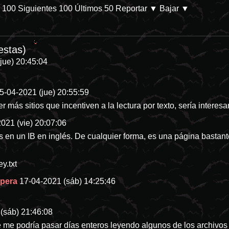
s 100
Siguientes 100
Últimos 50
Reportar
▼ Bajar ▼
t/db/p-28144-categoria-8 En Prime Video. Parece que las películas de d
estas)
jue) 20:45:04
5-04-2021 (jue) 20:55:59
r más sitios que incentiven a la lectura por texto, sería intere
021 (vie) 20:07:06
tes en un IB en inglés. De cualquier forma, es una página bastant
ey.txt
ópera
17-04-2021 (sáb) 14:25:46
(sáb) 21:46:08
me podría pasar días enteros leyendo algunos de los archivos