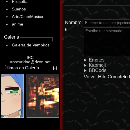
Filosofía
Sueños
Arte/Cine/Musica
Nombre:
anime
6
Galería
Galería de Vampiros
IRC
Emotes
#oscuridad@rizon.net
Kaomoji
Últimas en Galería
[-]
BBCode
Volver
Hilo Completo