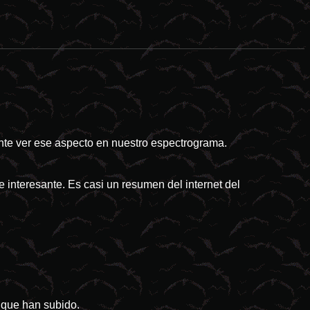
esastres naturales tienden a ser el idóneo campo de cultivo para las 
sante ver ese aspecto en nuestro espectrograma.
e interesante. Es casi un resumen del internet del
 que han subido.