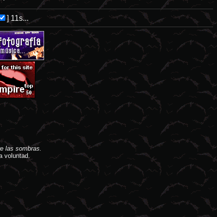
]
11s...
e las sombras.
a voluntad.