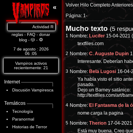
Volver
Hilo Completo
Anteriore
«
Página:
1-
Mucho texto
Actividad Reciente: Cat.8: https://www.abandomoviez.ne
(5 respu
reglas
-
FAQ
-
donar
1
Nombre:
Lucifer
15-04-2021 (
⚙
blog
-
🎲
-
textfiles.com
7 de agosto : 2026
2
Nombre:
C. Auguste Dupin
1
06
:
05
Interesante. Deberían habe
Vampiros activos
recientemente: 21
3
Nombre:
Bela Lugosi
16-04-2
Ya había visto el sitio an
Internet
pasado.
Dejo un Barney satánico:
Discusión Vampiresca
http://textfiles.com/art/barn
Temáticos
4
Nombre:
El Fantasma de la 
Tecnología
nome carga la pagina
Paranormal
5
Nombre:
Therion
17-04-2021 
Historias de Terror
Está muy buena. Creo que 