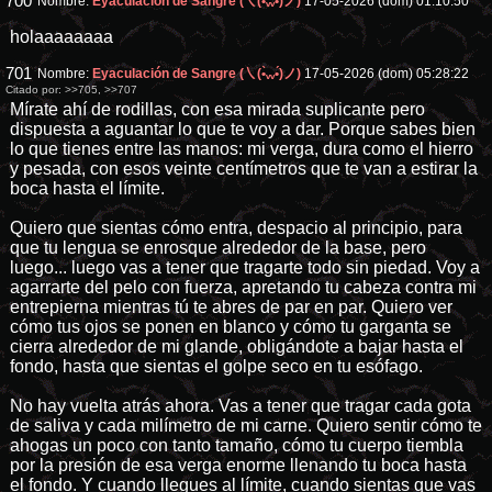
700
Nombre:
Eyaculación de Sangre (㇏(•̀ᵥᵥ•́)ノ)
17-05-2026 (dom) 01:10:50
holaaaaaaaa
701
Nombre:
Eyaculación de Sangre (㇏(•̀ᵥᵥ•́)ノ)
17-05-2026 (dom) 05:28:22
Citado por:
>>705
,
>>707
Mírate ahí de rodillas, con esa mirada suplicante pero
dispuesta a aguantar lo que te voy a dar. Porque sabes bien
lo que tienes entre las manos: mi verga, dura como el hierro
y pesada, con esos veinte centímetros que te van a estirar la
boca hasta el límite.
Quiero que sientas cómo entra, despacio al principio, para
que tu lengua se enrosque alrededor de la base, pero
luego... luego vas a tener que tragarte todo sin piedad. Voy a
agarrarte del pelo con fuerza, apretando tu cabeza contra mi
entrepierna mientras tú te abres de par en par. Quiero ver
cómo tus ojos se ponen en blanco y cómo tu garganta se
cierra alrededor de mi glande, obligándote a bajar hasta el
fondo, hasta que sientas el golpe seco en tu esófago.
No hay vuelta atrás ahora. Vas a tener que tragar cada gota
de saliva y cada milímetro de mi carne. Quiero sentir cómo te
ahogas un poco con tanto tamaño, cómo tu cuerpo tiembla
por la presión de esa verga enorme llenando tu boca hasta
el fondo. Y cuando llegues al límite, cuando sientas que vas