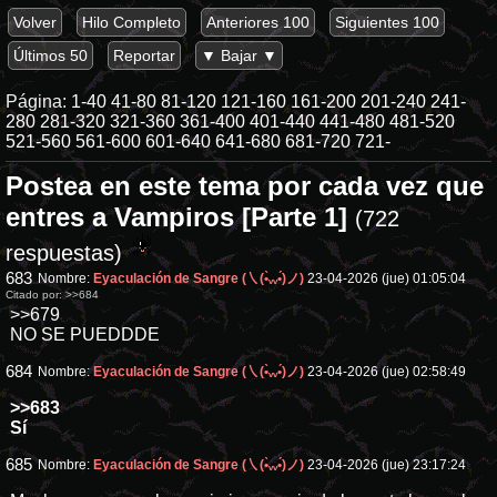
Volver
Hilo Completo
Anteriores 100
Siguientes 100
Últimos 50
Reportar
▼ Bajar ▼
Página:
1-40
41-80
81-120
121-160
161-200
201-240
241-
280
281-320
321-360
361-400
401-440
441-480
481-520
521-560
561-600
601-640
641-680
681-720
721-
Postea en este tema por cada vez que
entres a Vampiros [Parte 1]
(722
respuestas)
683
Nombre:
Eyaculación de Sangre (㇏(•̀ᵥᵥ•́)ノ)
23-04-2026 (jue) 01:05:04
Citado por:
>>684
>>679
NO SE PUEDDDE
684
Nombre:
Eyaculación de Sangre (㇏(•̀ᵥᵥ•́)ノ)
23-04-2026 (jue) 02:58:49
>>683
Sí
685
Nombre:
Eyaculación de Sangre (㇏(•̀ᵥᵥ•́)ノ)
23-04-2026 (jue) 23:17:24