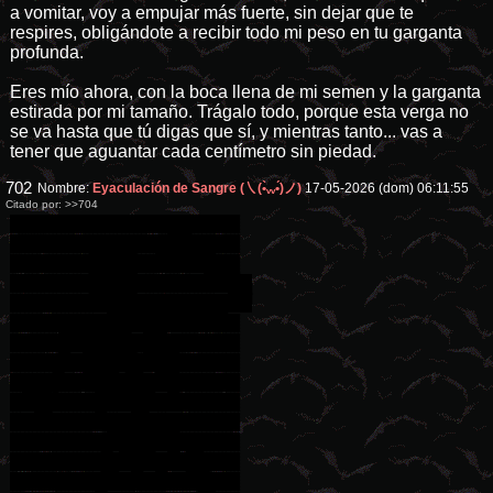
a vomitar, voy a empujar más fuerte, sin dejar que te
respires, obligándote a recibir todo mi peso en tu garganta
profunda.
Eres mío ahora, con la boca llena de mi semen y la garganta
estirada por mi tamaño. Trágalo todo, porque esta verga no
se va hasta que tú digas que sí, y mientras tanto... vas a
tener que aguantar cada centímetro sin piedad.
702
Nombre:
Eyaculación de Sangre (㇏(•̀ᵥᵥ•́)ノ)
17-05-2026 (dom) 06:11:55
Citado por:
>>704
▒▒▒░░░░░░░░░░▄▐░░░░
▒░░░░░░▄▄▄░░▄██▄░░░
░░░░░░▐▀█▀▌░░░░▀█▄░
░░░░░░▐█▄█▌░░░░░░▀█▄
░░░░░░░▀▄▀░░░▄▄▄▄▄▀▀
░░░░░▄▄▄██▀▀▀▀░░░░░
░░░░█▀▄▄▄█░▀▀░░░░░░
░░░░▌░▄▄▄▐▌▀▀▀░░░░░
░▄░▐░░░▄▄░█░▀▀░░░░░
░▀█▌░░░▄░▀█▀░▀░░░░░
░░░░░░░░▄▄▐▌▄▄░░░░░
░░░░░░░░▀███▀█░▄░░░
░░░░░░░▐▌▀▄▀▄▀▐▄░░░
░░░░░░░▐▀░░░░░░▐▌░░