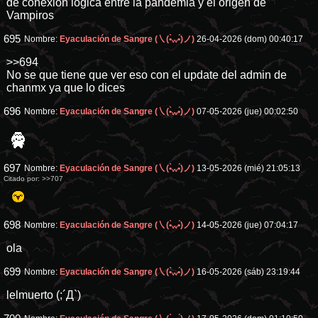
de conexión lógica entre la pandemia y el origen de
Vampiros
695
Nombre:
Eyaculación de Sangre (㇏(•̀ᵥᵥ•́)ノ)
26-04-2026 (dom) 00:40:17
>>694
No se que tiene que ver eso con el update del admin de
chanmx ya que lo dices
696
Nombre:
Eyaculación de Sangre (㇏(•̀ᵥᵥ•́)ノ)
07-05-2026 (jue) 00:02:50
697
Nombre:
Eyaculación de Sangre (㇏(•̀ᵥᵥ•́)ノ)
13-05-2026 (mié) 21:05:13
Citado por:
>>707
698
Nombre:
Eyaculación de Sangre (㇏(•̀ᵥᵥ•́)ノ)
14-05-2026 (jue) 07:04:17
ola
699
Nombre:
Eyaculación de Sangre (㇏(•̀ᵥᵥ•́)ノ)
16-05-2026 (sáb) 23:19:44
lelmuerto (;´Д`)