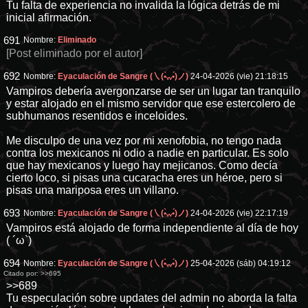
Tu falta de experiencia no invalida la lógica detrás de mi
inicial afirmación.
691
Nombre:
Eliminado
[Post eliminado por el autor]
692
Nombre:
Eyaculación de Sangre (㇏(•̀ᵥᵥ•́)ノ)
24-04-2026 (vie) 21:18:15
Vampiros debería avergonzarse de ser un lugar tan tranquilo
y estar alojado en el mismo servidor que ese estercolero de
subhumanos resentidos e inceloides.
Me disculpo de una vez por mi xenofobia, no tengo nada
contra los mexicanos ni odio a nadie en particular. Es solo
que hay mexicanos y luego hay mejicanos. Como decía
cierto loco, si pisas una cucaracha eres un héroe, pero si
pisas una mariposa eres un villano.
693
Nombre:
Eyaculación de Sangre (㇏(•̀ᵥᵥ•́)ノ)
24-04-2026 (vie) 22:17:19
Vampiros está alojado de forma independiente al día de hoy
( ´ω`)
694
Nombre:
Eyaculación de Sangre (㇏(•̀ᵥᵥ•́)ノ)
25-04-2026 (sáb) 04:19:12
Citado por:
>>695
>>689
Tu especulación sobre updates del admin no aborda la falta