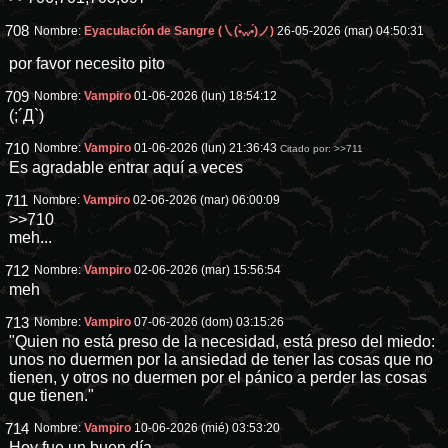
708
Nombre:
Eyaculación de Sangre (㇏(•̀ᵥᵥ•́)ノ)
26-05-2026 (mar) 04:50:31
por favor necesito pito
709
Nombre:
Vampiro
01-06-2026 (lun) 18:54:12
(;´Д`)
710
Nombre:
Vampiro
01-06-2026 (lun) 21:36:43
Citado por:
>>711
Es agradable entrar aquí a veces
711
Nombre:
Vampiro
02-06-2026 (mar) 06:00:09
>>710
meh...
712
Nombre:
Vampiro
02-06-2026 (mar) 15:56:54
meh
713
Nombre:
Vampiro
07-06-2026 (dom) 03:15:26
"Quien no está preso de la necesidad, está preso del miedo:
unos no duermen por la ansiedad de tener las cosas que no
tienen, y otros no duermen por el pánico a perder las cosas
que tienen."
714
Nombre:
Vampiro
10-06-2026 (mié) 03:53:20
Hoy fue un buen día.