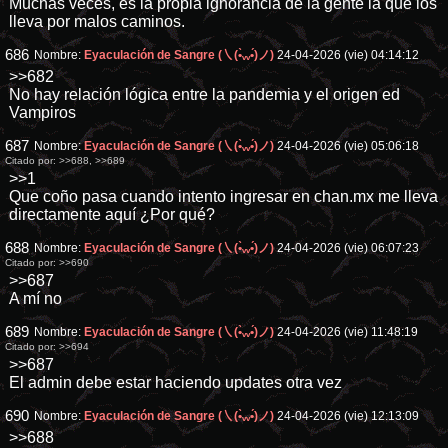
Muchas veces, es la propia ignorancia de la gente la que los
lleva por malos caminos.
686
Nombre:
Eyaculación de Sangre (㇏(•̀ᵥᵥ•́)ノ)
24-04-2026 (vie) 04:14:12
>>682
No hay relación lógica entre la pandemia y el origen ed
Vampiros
687
Nombre:
Eyaculación de Sangre (㇏(•̀ᵥᵥ•́)ノ)
24-04-2026 (vie) 05:06:18
Citado por:
>>688
,
>>689
>>1
Que coño pasa cuando intento ingresar en chan.mx me lleva
directamente aquí ¿Por qué?
688
Nombre:
Eyaculación de Sangre (㇏(•̀ᵥᵥ•́)ノ)
24-04-2026 (vie) 06:07:23
Citado por:
>>690
>>687
A mí no
689
Nombre:
Eyaculación de Sangre (㇏(•̀ᵥᵥ•́)ノ)
24-04-2026 (vie) 11:48:19
Citado por:
>>694
>>687
El admin debe estar haciendo updates otra vez
690
Nombre:
Eyaculación de Sangre (㇏(•̀ᵥᵥ•́)ノ)
24-04-2026 (vie) 12:13:09
>>688