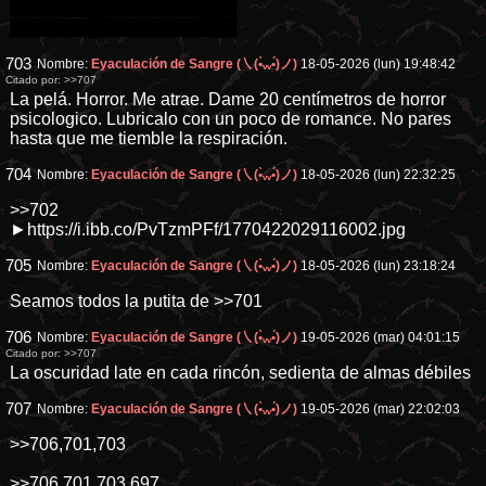
░░░░░░░█░░░░░░░░█░░
░░░░░░▐▌░░░░░░░░░█░
703
Nombre:
Eyaculación de Sangre (㇏(•̀ᵥᵥ•́)ノ)
18-05-2026 (lun) 19:48:42
Citado por:
>>707
La pelá. Horror. Me atrae. Dame 20 centímetros de horror
psicologico. Lubricalo con un poco de romance. No pares
hasta que me tiemble la respiración.
704
Nombre:
Eyaculación de Sangre (㇏(•̀ᵥᵥ•́)ノ)
18-05-2026 (lun) 22:32:25
>>702
►https://i.ibb.co/PvTzmPFf/1770422029116002.jpg
705
Nombre:
Eyaculación de Sangre (㇏(•̀ᵥᵥ•́)ノ)
18-05-2026 (lun) 23:18:24
Seamos todos la putita de
>>701
706
Nombre:
Eyaculación de Sangre (㇏(•̀ᵥᵥ•́)ノ)
19-05-2026 (mar) 04:01:15
Citado por:
>>707
La oscuridad late en cada rincón, sedienta de almas débiles
707
Nombre:
Eyaculación de Sangre (㇏(•̀ᵥᵥ•́)ノ)
19-05-2026 (mar) 22:02:03
>>706,701,703
>>706,701,703,697