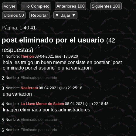
Volver
Hilo Completo
Anteriores 100
Siguientes 100
Últimos 50
Reportar
▼ Bajar ▼
Página:
1-40
41-
post eliminado por el usuario
(42
respuestas)
1
Nombre:
Therion
08-04-2021 (jue) 18:09:20
hola les traigo un buen meme consiste en postear "post
eliminado por el usuario" o una variacion
2
Nombre:
Eliminado por usuario
3
Nombre:
Nosferatu
08-04-2021 (jue) 21:25:18
una variacion
4
Nombre:
La Llave Menor de Salom
08-04-2021 (jue) 22:18:48
Imagen eliminada por los adimistradores
5
Nombre:
Eliminado por usuario
6
Nombre:
Eliminado por usuario