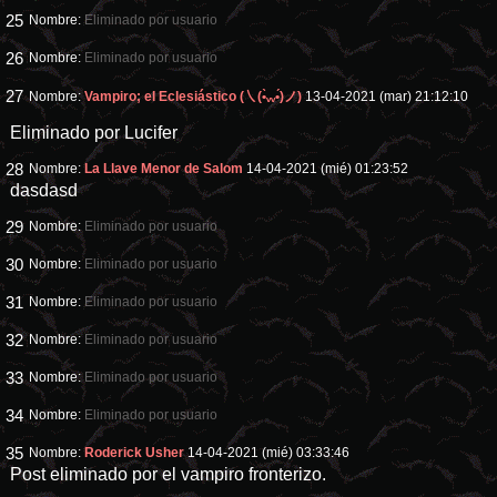
25
Nombre:
Eliminado por usuario
26
Nombre:
Eliminado por usuario
27
Nombre:
Vampiro; el Eclesiástico (㇏(•̀ᵥᵥ•́)ノ)
13-04-2021 (mar) 21:12:10
Eliminado por Lucifer
28
Nombre:
La Llave Menor de Salom
14-04-2021 (mié) 01:23:52
dasdasd
29
Nombre:
Eliminado por usuario
30
Nombre:
Eliminado por usuario
31
Nombre:
Eliminado por usuario
32
Nombre:
Eliminado por usuario
33
Nombre:
Eliminado por usuario
34
Nombre:
Eliminado por usuario
35
Nombre:
Roderick Usher
14-04-2021 (mié) 03:33:46
Post eliminado por el vampiro fronterizo.