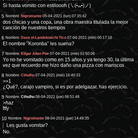
Si hasta vomito con estiloooh (㇏(•̀ᵥᵥ•́)ノ)
5
Nombre:
Nigromante
05-04-2021 (lun) 07:35:42
dos chicas y una copa, una obra maestra titulada la mejor
canción de nuestros tiempos
6
Nombre:
Daxe el Landsknecht Tico
07-04-2021 (mié) 00:17:16
El nombre "Koronba" les suena?
7
Nombre:
Edgar Allan Poe
07-04-2021 (mié) 01:50:06
Yo no he vomitado como en 15 años y ya tengo 30, la última
vez que recuerdo me hizo daño una pizza con mariscos
8
Nombre:
Cthulhu
07-04-2021 (mié) 16:40:33
>>1
¿Qué?, carajo vampiro, si es por adelgazar, has ejercicio.
9
Nombre:
Cthulhu
08-04-2021 (jue) 06:51:48
>haz
ftfy
10
Nombre:
Nigromante
08-04-2021 (jue) 14:49:35
Les gusta vomitar?
No.