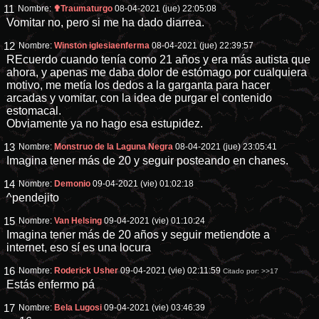
11
Nombre:
✟Traumaturgo
08-04-2021 (jue) 22:05:08
Vomitar no, pero si me ha dado diarrea.
12
Nombre:
Winston iglesiaenferma
08-04-2021 (jue) 22:39:57
REcuerdo cuando tenía como 21 años y era más autista que
ahora, y apenas me daba dolor de estómago por cualquiera
motivo, me metía los dedos a la garganta para hacer
arcadas y vomitar, con la idea de purgar el contenido
estomacal.
Obviamente ya no hago esa estupidez.
13
Nombre:
Monstruo de la Laguna Negra
08-04-2021 (jue) 23:05:41
Imagina tener más de 20 y seguir posteando en chanes.
14
Nombre:
Demonio
09-04-2021 (vie) 01:02:18
^pendejito
15
Nombre:
Van Helsing
09-04-2021 (vie) 01:10:24
Imagina tener más de 20 años y seguir metiendote a
internet, eso sí es una locura
16
Nombre:
Roderick Usher
09-04-2021 (vie) 02:11:59
Citado por:
>>17
Estás enfermo pá
17
Nombre:
Bela Lugosi
09-04-2021 (vie) 03:46:39