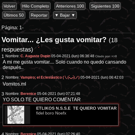
Volver
Hilo Completo
Anteriores 100
Siguientes 100
Últimos 50
Reportar
▼ Bajar ▼
Página:
1-
Vomitar... ¿Les gusta vomitar?
(18
respuestas)
1
Nombre:
C. Auguste Dupin
05-04-2021 (lun) 06:36:48
Citado por:
>>8
A mi me gusta vomitar.... Solo cuando no quedo cansando
después..
2
Nombre:
Vampiro; el Eclesiástico (㇏(•̀ᵥᵥ•́)ノ)
05-04-2021 (lun) 06:42:03
Vomitos.ml
3
Nombre:
Berenice
05-04-2021 (lun) 07:21:48
YO SOLO TE QUIERO COMENTAR
ETLIKOS N.S.S.E TE QUIERO VOMITAR
fidel boro Noefx
4
Nombre:
Berenice
05-04-2021 (lun) 07:26:40