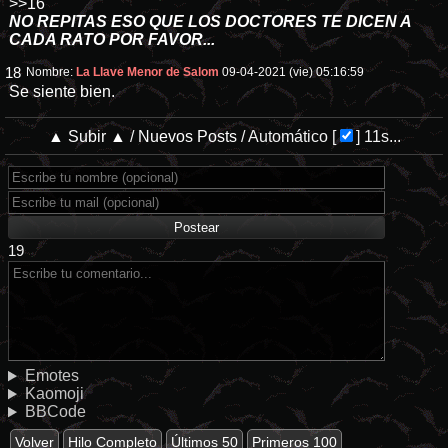
>>16
NO REPITAS ESO QUE LOS DOCTORES TE DICEN A
CADA RATO POR FAVOR...
18
Nombre:
La Llave Menor de Salom
09-04-2021 (vie) 05:16:59
Se siente bien.
▲ Subir ▲
/
Nuevos Posts
/
Automático
[
]
11s...
19
Emotes
Kaomoji
BBCode
Volver
Hilo Completo
Últimos 50
Primeros 100