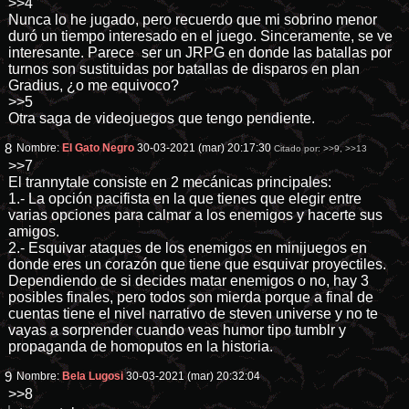
>>4
Nunca lo he jugado, pero recuerdo que mi sobrino menor
duró un tiempo interesado en el juego. Sinceramente, se ve
interesante. Parece ser un JRPG en donde las batallas por
turnos son sustituidas por batallas de disparos en plan
Gradius, ¿o me equivoco?
>>5
Otra saga de videojuegos que tengo pendiente.
8
Nombre:
El Gato Negro
30-03-2021 (mar) 20:17:30
Citado por:
>>9
,
>>13
>>7
El trannytale consiste en 2 mecánicas principales:
1.- La opción pacifista en la que tienes que elegir entre
varias opciones para calmar a los enemigos y hacerte sus
amigos.
2.- Esquivar ataques de los enemigos en minijuegos en
donde eres un corazón que tiene que esquivar proyectiles.
Dependiendo de si decides matar enemigos o no, hay 3
posibles finales, pero todos son mierda porque a final de
cuentas tiene el nivel narrativo de steven universe y no te
vayas a sorprender cuando veas humor tipo tumblr y
propaganda de homoputos en la historia.
9
Nombre:
Bela Lugosi
30-03-2021 (mar) 20:32:04
>>8