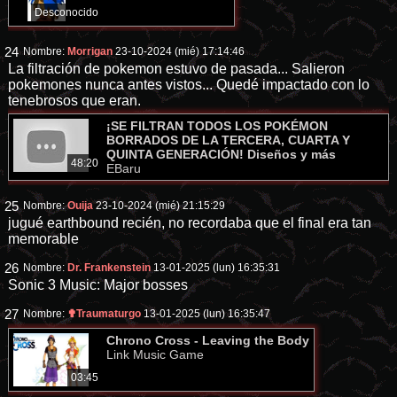
Desconocido
24
Nombre:
Morrigan
23-10-2024 (mié) 17:14:46
La filtración de pokemon estuvo de pasada... Salieron
pokemones nunca antes vistos... Quedé impactado con lo
tenebrosos que eran.
¡SE FILTRAN TODOS LOS POKÉMON
BORRADOS DE LA TERCERA, CUARTA Y
QUINTA GENERACIÓN! Diseños y más
48:20
EBaru
25
Nombre:
Ouija
23-10-2024 (mié) 21:15:29
jugué earthbound recién, no recordaba que el final era tan
memorable
26
Nombre:
Dr. Frankenstein
13-01-2025 (lun) 16:35:31
Sonic 3 Music: Major bosses
27
Nombre:
✟Traumaturgo
13-01-2025 (lun) 16:35:47
Chrono Cross - Leaving the Body
Link Music Game
03:45