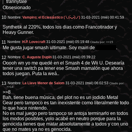
trannytale
Obsesionado
10
Nombre:
Vampiro; el Eclesiástico (㇏(•̀ᵥᵥ•́)ノ)
31-03-2021 (mié) 00:41:59
Synthetik al 220%, todos los dias como Francotirador y
Heavy Gunner.
11
Nombre:
H.P. Lovecraft
31-03-2021 (mié) 05:19:48
Citado por:
>>15
Me gusta jugar smash ultimate. Soy main de
Little Mac
.
12
Nombre:
C. Auguste Dupin
31-03-2021 (mié) 05:39:22
Ooooh wn yo me quedé en el Smash 4 de Wii U. Desearía
tener una switch pa tener ese Smash mamalón que ahora
todos juegan. Puta la weá..
13
Nombre:
La Llave Menor de Salom
31-03-2021 (mié) 06:02:53
Citado por:
>>14
>>8
Bah, tiene buena música, del plot no es un jodido Metal
Gear pero tampoco es tan inexistente como literalmente todo
lo que hace nintendo.
No es mal juego pero tampoco se antoja terminarlo en todos
los modos posibles, yolo acabé en neutro porque para la
genocida tienes que matar absolutamente a todos y con uno
que no mates ya no es genocida.