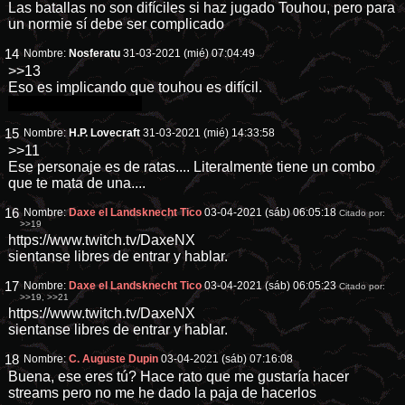
Las batallas no son difíciles si haz jugado Touhou, pero para
un normie sí debe ser complicado
14
Nombre:
Nosferatu
31-03-2021 (mié) 07:04:49
>>13
Eso es implicando que touhou es difícil.
Bueno, el 15 sí lo es.
15
Nombre:
H.P. Lovecraft
31-03-2021 (mié) 14:33:58
>>11
Ese personaje es de ratas.... Literalmente tiene un combo
que te mata de una....
16
Nombre:
Daxe el Landsknecht Tico
03-04-2021 (sáb) 06:05:18
Citado por:
>>19
https://www.twitch.tv/DaxeNX
sientanse libres de entrar y hablar.
17
Nombre:
Daxe el Landsknecht Tico
03-04-2021 (sáb) 06:05:23
Citado por:
>>19
,
>>21
https://www.twitch.tv/DaxeNX
sientanse libres de entrar y hablar.
18
Nombre:
C. Auguste Dupin
03-04-2021 (sáb) 07:16:08
Buena, ese eres tú? Hace rato que me gustaría hacer
streams pero no me he dado la paja de hacerlos