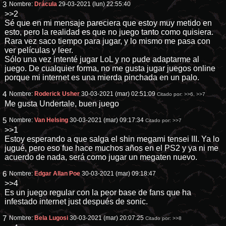
3
Nombre:
Drácula
29-03-2021 (lun) 22:55:40
>>2
Sé que en mi mensaje pareciera que estoy muy metido en
esto, pero la realidad es que no juego tanto como quisiera.
Rara vez saco tiempo para jugar, y lo mismo me pasa con
ver películas y leer.
Sólo una vez intenté jugar LoL y no pude adaptarme al
juego. De cualquier forma, no me gusta jugar juegos online
porque mi internet es una mierda pinchada en un palo.
4
Nombre:
Roderick Usher
30-03-2021 (mar) 02:51:09
Citado por:
>>6
,
>>7
Me gusta Undertale, buen juego
5
Nombre:
Van Helsing
30-03-2021 (mar) 09:17:34
Citado por:
>>7
>>1
Estoy esperando a que salga el shin megami tensei III. Ya lo
jugué, pero eso fue hace muchos años en el PS2 y ya ni me
acuerdo de nada, será como jugar un megaten nuevo.
6
Nombre:
Edgar Allan Poe
30-03-2021 (mar) 09:18:47
>>4
Es un juego regular con la peor base de fans que ha
infestado internet just después de sonic.
7
Nombre:
Bela Lugosi
30-03-2021 (mar) 20:07:25
Citado por:
>>8