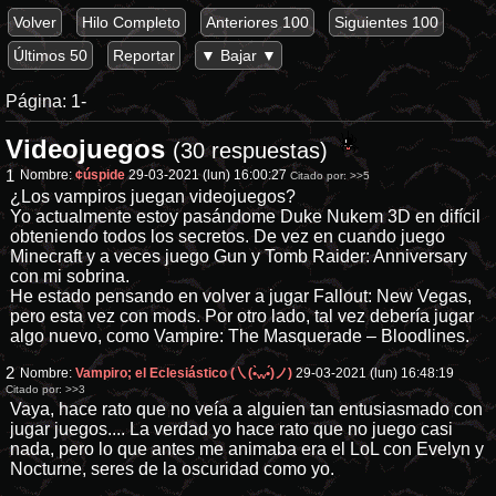
Volver
Hilo Completo
Anteriores 100
Siguientes 100
Últimos 50
Reportar
▼ Bajar ▼
Página:
1-
Videojuegos
(30 respuestas)
1
Nombre:
¢úspide
29-03-2021 (lun) 16:00:27
Citado por:
>>5
¿Los vampiros juegan videojuegos?
Yo actualmente estoy pasándome Duke Nukem 3D en difícil
obteniendo todos los secretos. De vez en cuando juego
Minecraft y a veces juego Gun y Tomb Raider: Anniversary
con mi sobrina.
He estado pensando en volver a jugar Fallout: New Vegas,
pero esta vez con mods. Por otro lado, tal vez debería jugar
algo nuevo, como Vampire: The Masquerade – Bloodlines.
2
Nombre:
Vampiro; el Eclesiástico (㇏(•̀ᵥᵥ•́)ノ)
29-03-2021 (lun) 16:48:19
Citado por:
>>3
Vaya, hace rato que no veía a alguien tan entusiasmado con
jugar juegos.... La verdad yo hace rato que no juego casi
nada, pero lo que antes me animaba era el LoL con Evelyn y
Nocturne, seres de la oscuridad como yo.