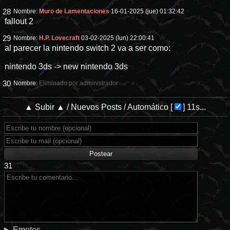
28
Nombre:
Muro de Lamentaciones
16-01-2025 (jue) 01:32:42
fallout 2
29
Nombre:
H.P. Lovecraft
03-02-2025 (lun) 22:00:41
al parecer la nintendo switch 2 va a ser como:
nintendo 3ds -> new nintendo 3ds
30
Nombre:
Eliminado por administrador
▲ Subir ▲
/
Nuevos Posts
/
Automático
[
]
10s...
31
Emotes