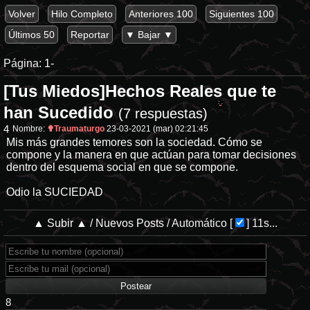
Volver
Hilo Completo
Anteriores 100
Siguientes 100
Últimos 50
Reportar
▼ Bajar ▼
Página:
1-
[Tus Miedos]Hechos Reales que te
han Sucedido
(7 respuestas)
4
Nombre:
✟Traumaturgo
23-03-2021 (mar) 02:21:45
Mis más grandes temores son la sociedad. Cómo se
compone y la manera en que actúan para tomar decisiones
dentro del esquema social en que se compone.
Odio la SUCIEDAD
▲ Subir ▲
/
Nuevos Posts
/
Automático
[
]
11s...
8