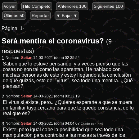
Volver
Hilo Completo
Anteriores 100
Siguientes 100
Últimos 50
Reportar
▼ Bajar ▼
Página:
1-
Será mentira el coronavirus?
(9
respuestas)
1
Nombre:
Seitan
14-03-2021 (dom) 02:35:54
Saben que lo estuve pensando, y a veces pienso que las
cosas no son tal como las aparentan. He hablado con
muchas personas de esto y estoy llegando a la conclusión
de qué quizás, esto del "virus", sea todo una mentira. ¿Qué
piensan?
2
Nombre:
Seitan
14-03-2021 (dom) 03:12:19
El virus sí existe, pero.. ¿Quieres esperarte a que se muera
un familiar tuyo cercano para que te quede constancia de lo
real que es?
3
Nombre:
Seitan
14-03-2021 (dom) 04:04:07
Citado por:
>>4
Existe, pero igual cabe la posibilidad que sea todo una
manipulación para controlar a las masas a través de los