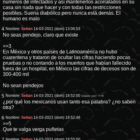
números de infectados y así mantenerlos acorralados en su
casa sin nada que hacer y con todas las restricciones
posibles. Suena diabólico pero nunca está demás. El
humano es malo
4
Nombre:
Seitan
14-03-2021 (dom) 13:06:53
No seas pendejo, claro que existe
>>3
En México y otros países de Latinoamérica no hubo
cuarentena y trataron de ocultar las cifras haciendo pocas
pruebas o no contando a los muertos que habían fallecido
fuera de un hospital, en México las cifras de decesos son de
300-400 mil
No sean pendejos
5
Nombre:
Seitan
14-03-2021 (dom) 18:52:00
Citado por:
>>6
¿por qué los mexicanos usan tanto esa palabra? ¿no saben
otra?
6
Nombre:
Seitan
14-03-2021 (dom) 18:52:48
>>5
Que te valga verga puñetas
7
Nombre:
Seitan
14-03-2021 (dom) 18:55:00