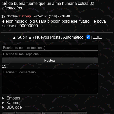
Sé de buena fuente que un alma humana cotiza 32
hispacoins
.
18
Nombre:
Bathory
09-05-2021 (dom) 22:34:48
elelon mosc dijo q usara bipcoin porq esel futuro i le boya
ser caso :00000000
▲ Subir ▲
/
Nuevos Posts
/
Automático
[
]
11s...
19
Emotes
Kaomoji
BBCode