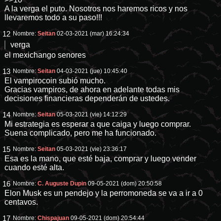
A la verga el puto. Nosotros nos haremos ricos y nos
llevaremos todo a su paso!!!
12
Nombre:
Seitan
02-03-2021 (mar) 16:24:34
verga
el mexichango senores
13
Nombre:
Seitan
04-03-2021 (jue) 10:45:40
El vampirocoin subió mucho.
Gracias vampiros, de ahora en adelante todas mis
decisiones financieras dependerán de ustedes.
14
Nombre:
Seitan
05-03-2021 (vie) 14:12:29
Mi estrategia es esperar a que caiga y luego comprar.
Suena complicado, pero me ha funcionado.
15
Nombre:
Seitan
05-03-2021 (vie) 23:36:17
Esa es la mano, que esté baja, comprar y luego vender
cuando esté alta.
16
Nombre:
C. Auguste Dupin
09-05-2021 (dom) 20:50:58
Elon Musk es un pendejo y la perromoneda se va a ir a 0
centavos.
17
Nombre:
Chispajuan
09-05-2021 (dom) 20:54:44