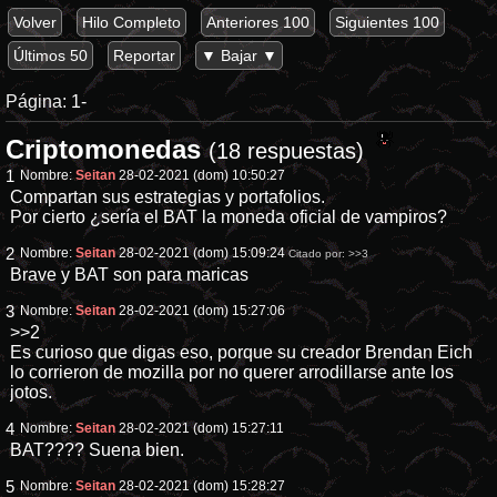
Volver
Hilo Completo
Anteriores 100
Siguientes 100
Últimos 50
Reportar
▼ Bajar ▼
Página:
1-
Criptomonedas
(18 respuestas)
1
Nombre:
Seitan
28-02-2021 (dom) 10:50:27
Compartan sus estrategias y portafolios.
Por cierto ¿sería el BAT la moneda oficial de vampiros?
2
Nombre:
Seitan
28-02-2021 (dom) 15:09:24
Citado por:
>>3
Brave y BAT son para maricas
3
Nombre:
Seitan
28-02-2021 (dom) 15:27:06
>>2
Es curioso que digas eso, porque su creador Brendan Eich
lo corrieron de mozilla por no querer arrodillarse ante los
jotos.
4
Nombre:
Seitan
28-02-2021 (dom) 15:27:11
BAT???? Suena bien.
5
Nombre:
Seitan
28-02-2021 (dom) 15:28:27