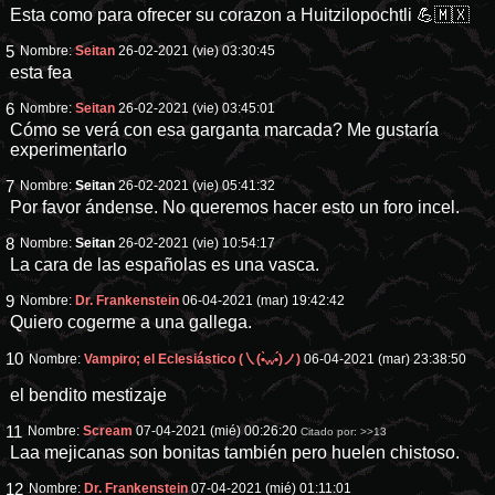
Esta como para ofrecer su corazon a Huitzilopochtli 💪🇲🇽
5
Nombre:
Seitan
26-02-2021 (vie) 03:30:45
esta fea
6
Nombre:
Seitan
26-02-2021 (vie) 03:45:01
Cómo se verá con esa garganta marcada? Me gustaría
experimentarlo
7
Nombre:
Seitan
26-02-2021 (vie) 05:41:32
Por favor ándense. No queremos hacer esto un foro incel.
8
Nombre:
Seitan
26-02-2021 (vie) 10:54:17
La cara de las españolas es una vasca.
9
Nombre:
Dr. Frankenstein
06-04-2021 (mar) 19:42:42
Quiero cogerme a una gallega.
10
Nombre:
Vampiro; el Eclesiástico (㇏(•̀ᵥᵥ•́)ノ)
06-04-2021 (mar) 23:38:50
el bendito mestizaje
11
Nombre:
Scream
07-04-2021 (mié) 00:26:20
Citado por:
>>13
Laa mejicanas son bonitas también pero huelen chistoso.
12
Nombre:
Dr. Frankenstein
07-04-2021 (mié) 01:11:01