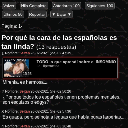
Volver
Hilo Completo
Anteriores 100
Siguientes 100
Últimos 50
Reportar
▼ Bajar ▼
Página:
1-
Por qué la cara de las españolas es
tan linda?
(13 respuestas)
1
Nombre:
Seitan
26-02-2021 (vie) 02:47:35
TODO lo que aprendí sobre el INSOMNIO
La Hiperactina
15:53
Mirenla, es hermosa...
2
Nombre:
Seitan
26-02-2021 (vie) 02:50:26
¿Por que todos los españoles tienen problemas mentales,
son esquizos o edgys?
3
Nombre:
Seitan
26-02-2021 (vie) 02:57:36
Es guapa, pero se nota a leguas que habla puras larperías...
4
Nombre:
Seitan
26-02-2021 (vie) 03:26:48