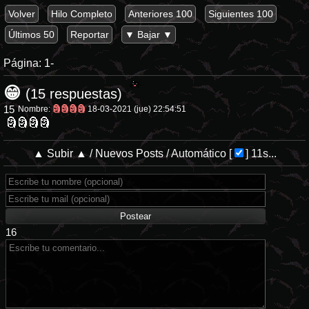
Volver
Hilo Completo
Anteriores 100
Siguientes 100
Últimos 50
Reportar
▼ Bajar ▼
Página:
1-
😁
(15 respuestas)
15
Nombre:
🗿🗿🗿🗿
18-03-2021 (jue) 22:54:51
🗿🗿🗿🗿
▲ Subir ▲
/
Nuevos Posts
/
Automático
[
]
11s...
16