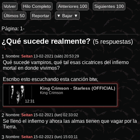
Volver
Hilo Completo
Anteriores 100
Siguientes 100
Últimos 50
Reportar
▼ Bajar ▼
Página:
1-
¿Qué sucede realmente?
(5 respuestas)
1
Nombre:
Seitan
13-02-2021 (sáb) 20:53:29
Qué sucede vampiros, qué tal esas cicatrices del infierno
mortal en donde vivimos?
Escribo esto escuchando esta canción btw,
King Crimson - Starless (OFFICIAL)
King Crimson
12:31
2
Nombre:
Seitan
15-02-2021 (lun) 02:33:02
Se llenó el infierno y ahora las almas tienen que vagar por la
Tierra.
3
Nombre:
Seitan
15-02-2021 (lun) 15:03:11