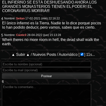
EL INFIERNO SE ESTÁ DESHUESANDO AHORA LOS
GRANDES MONASTERIOS TIENEN EL PODER! EL
CORONAVIRUS MORIRÁ!!!
4
Nombre:
Seitan
17-02-2021 (mié) 22:16:22
El único infierno es la Tierra. Nadie te lo dice porque pocos
lo han podido deducir, pero vamos, sabes que es cierto.
5
Nombre:
Caotic0
28-04-2022 (jue) 15:13:28
When theres no more room in hell, the dead shall walk the
earth
▲ Subir ▲
/
Nuevos Posts
/
Automático
[
]
11s...
6