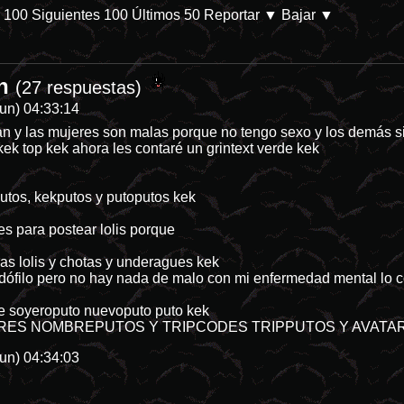
s 100
Siguientes 100
Últimos 50
Reportar
▼ Bajar ▼
an
siempre mirando fijate el regalito que acaban de dejar en la categoria
(27 respuestas)
un) 04:33:14
n y las mujeres son malas porque no tengo sexo y los demás si 
k top kek ahora les contaré un grintext verde kek
putos, kekputos y putoputos kek
 para postear lolis porque
as lolis y chotas y underagues kek
pedófilo pero no hay nada de malo con mi enfermedad mental l
ge soyeroputo nuevoputo puto kek
RES NOMBREPUTOS Y TRIPCODES TRIPPUTOS Y AVATA
un) 04:34:03