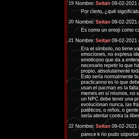
19
Nombre:
Seitan
09-02-2021 
Por cierto, ¿qué signific
20
Nombre:
Seitan
09-02-2021 
Es como un emoji como cua
21
Nombre:
Seitan
09-02-2021 
Era el símbolo, no tiene 
emociones, no expresa ide
emoticono que da a entende
necesario repetir lo que h
propio, absolutamente toda
Esto sería normalmente bu
practicanno es lo que deb
usan el pacman es la falta
memes en sí mismos, no so
un NPC debe tener una pro
evolucionan nunca, las fr
patéticos, o niños, o gent
sería atentar contra la li
22
Nombre:
Seitan
09-02-2021 
parece k no pudo soportar 