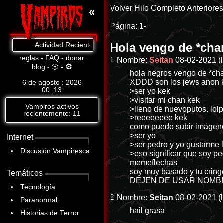
Volver
Hilo Completo
Anteriore
«
Página:
1-
Hola vengo de *ch
Actividad Reciente: >>7 Yo no tengo razones para mentir. Y si estas 
reglas
-
FAQ
-
donar
1
Nombre:
Seitan
08-02-2021 (l
⚙
blog
-
🎲
-
hola negros vengo de *cha
XDDD son los jews anon ke
6 de agosto : 2026
00
13
>ser yo kek
>visitar mi chan kek
Vampiros activos
>lleno de nuevoputos, lol
recientemente: 11
>reeeeeeee kek
como puedo subir imágenes
>ser yo
Internet
>ser pedro y yo gustarme l
Discusión Vampiresca
>eso significar que soy 
memeflechas
soy muy basado y tu crin
Temáticos
DEJEN DE USAR NOMB
Tecnología
2
Nombre:
Seitan
08-02-2021 (l
Paranormal
hail grasa
Historias de Terror