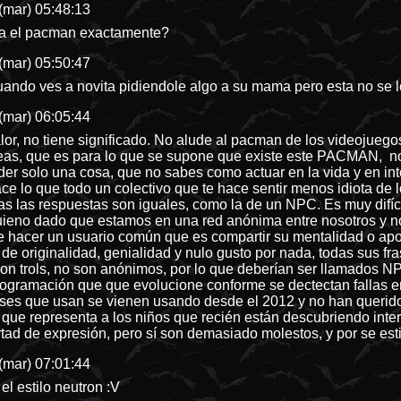
(mar) 05:48:13
aba el pacman exactamente?
(mar) 05:50:47
ndo ves a novita pidiendole algo a su mama pero esta no se l
(mar) 06:05:44
valor, no tiene significado. No alude al pacman de los videojue
as, que es para lo que se supone que existe este PACMAN, no 
r solo una cosa, que no sabes como actuar en la vida y en inte
ace lo que todo un colectivo que te hace sentir menos idiota de 
s las respuestas son iguales, como la de un NPC. Es muy difícil
ieno dado que estamos en una red anónima entre nosotros y no
e hacer un usuario común que es compartir su mentalidad o apo
 de originalidad, genialidad y nulo gusto por nada, todas sus 
n trols, no son anónimos, por lo que deberían ser llamados N
gramación que que evolucione conforme se dectectan fallas en é
ases que usan se vienen usando desde el 2012 y no han querido 
e que representa a los niños que recién están descubriendo inte
bertad de expresión, pero sí son demasiado molestos, y por se e
(mar) 07:01:44
el estilo neutron :V