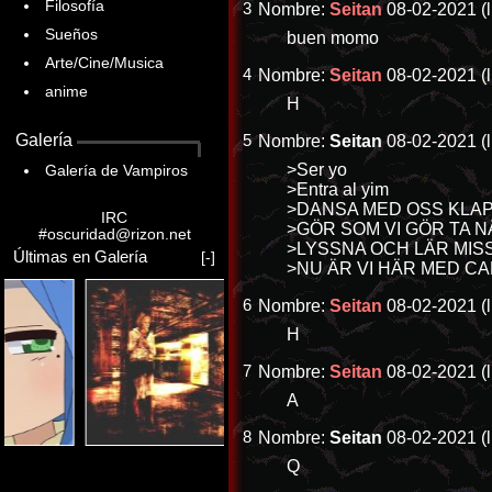
Filosofía
3
Nombre:
Seitan
08-02-2021 (l
Sueños
buen momo
Arte/Cine/Musica
4
Nombre:
Seitan
08-02-2021 (l
anime
H
Galería
5
Nombre:
Seitan
08-02-2021 (l
>Ser yo
Galería de Vampiros
>Entra al yim
>DANSA MED OSS KLA
IRC
>GÖR SOM VI GÖR TA 
#oscuridad@rizon.net
>LYSSNA OCH LÄR MIS
Últimas en Galería
[-]
>NU ÄR VI HÄR MED 
6
Nombre:
Seitan
08-02-2021 (l
H
7
Nombre:
Seitan
08-02-2021 (l
A
8
Nombre:
Seitan
08-02-2021 (l
Q