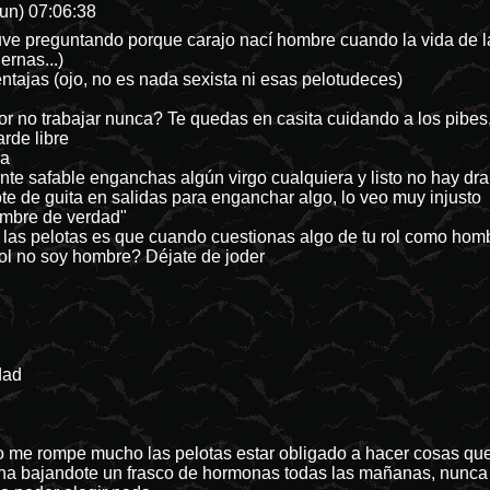
un) 07:06:38
uve preguntando porque carajo nací hombre cuando la vida de 
ernas...)
ntajas (ojo, no es nada sexista ni esas pelotudeces)
por no trabajar nunca? Te quedas en casita cuidando a los pibe
tarde libre
ja
e safable enganchas algún virgo cualquiera y listo no hay dr
gote de guita en salidas para enganchar algo, lo veo muy injusto
ombre de verdad"
las pelotas es que cuando cuestionas algo de tu rol como hom
bol no soy hombre? Déjate de joder
dad
 me rompe mucho las pelotas estar obligado a hacer cosas que 
na bajandote un frasco de hormonas todas las mañanas, nunca vo