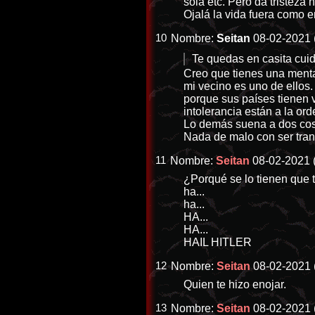
sola etc. Pero da tristeza 
Ojalá la vida fuera como 
10
Nombre:
Seitan
08-02-2021 
Te quedas en casita cuida
Creo que tienes una menta
mi vecino es uno de ellos
porque sus países tienen v
intolerancia están a la ord
Lo demás suena a dos cosas
Nada de malo con ser tran
11
Nombre:
Seitan
08-02-2021 (
¿Porqué se lo tienen que to
ha...
ha...
HA...
HA...
HAIL HITLER
12
Nombre:
Seitan
08-02-2021 
Quien te hizo enojar.
13
Nombre:
Seitan
08-02-2021 