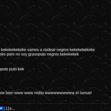
s kekekekekeke vamos a raidear negros kekekekekeke
eke pero no soy grasoputo negros kekekekek
oputo puto kek
ww bien www www nidito wwwwwwwwww el lamuel
]
10s...