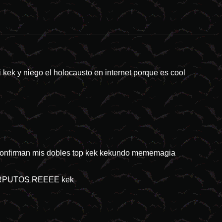
 internet... - Refugiados de ChanMX -
/internet/
kek y niego el holocausto en internet porque es cool
o confirman mis dobles top kek kekundo mememagia
RPUTOS REEEE kek