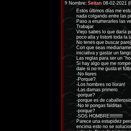
9
Nombre:
Seitan
08-02-2021 (l
Estos últimos días me est
nada colgando entre las pi
Paso a enumerarles las ve
Trabajar
Viejo sabes lo que daría 
poco alla y listorti toda la 
No tenes que buscar pare
Con que seas medianament
iniciativa y gastar un fan
Las reglas para ser un "h
Si hay algo que me rompe 
dale si no me gusta el fút
-No llores
-Porque?
-Los hombres no lloran!
-Las damas primero
-porque?
-porque es de caballerosi
-No te pongas falditas
-porque?
-SOS HOMBRE!!!!!!!!!!!
Parece una estupidez pero
encima esto no se solucio