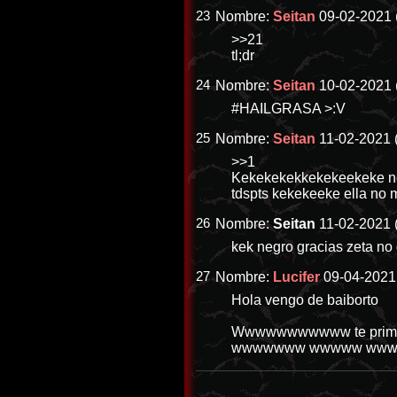
23
Nombre:
Seitan
09-02-2021 
>>21
tl;dr
24
Nombre:
Seitan
10-02-2021 
#HAILGRASA >:V
25
Nombre:
Seitan
11-02-2021 
>>1
Kekekekekkekekeekeke neg
tdspts kekekeeke ella no
26
Nombre:
Seitan
11-02-2021 
kek negro gracias zeta no
27
Nombre:
Lucifer
09-04-2021 
Hola vengo de baiborto
Wwwwwwwwwww te primoc
wwwwwww wwwww www