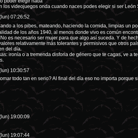
no poder elegir nada
en los videojuegos onda cuando naces podes elegir si ser León 
(lun) 07:26:52
ndo a los pibes, mateando, haciendo la comida, limpias un poco a
lidad de los años 1940, al menos donde vivo es común encontr
. No es necesario ser mujer para que algo así suceda. Y de hec
alores relativamente más tolerantes y permisivos que otros paí
en del día.
: ironía o a tremenda disforia de género que te cagas, ve a te
s.
lun) 10:30:57
mar todo tan en serio? Al final del día eso no importa porque sí
(lun) 19:00:09
(lun) 19:07:44