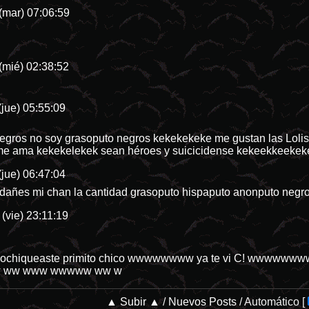
(mar) 07:06:59
(mié) 02:38:52
(jue) 05:55:09
ros no soy grasoputo negros kekekekeke me gustan las Loli
 me ama kekekelekek sean héroes y suicicidense kekeekkeekek
(jue) 06:47:04
 dañes mi chan la cantidad grasoputo hispaputo anonputo negr
(vie) 23:11:19
hiqueaste primito chico wwwwwwww ya te vi C! wwwwwww
 ww www wwwww ww w
▲ Subir ▲
/
Nuevos Posts
/
Automático
[