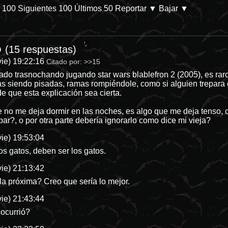
s 100
Siguientes 100
Últimos 50
Reportar
▼ Bajar ▼
o
/p-28144-categoria-8 En Prime Video. Parece que las películas de desa
(15 respuestas)
ie) 19:22:16
Citado por:
>>15
ado trasnochando jugando star wars blablefron 2 (2005), es raro 
s siendo pisadas, ramas rompiéndole, como si alguien trepara el
 que esta explicación sea cierta.
e no me deja dormir en las noches, es algo que me deja tenso, 
ar?, o por otra parte debería ignorarlo como dice mi vieja?
ie) 19:53:04
os gatos, deben ser los gatos.
ie) 21:13:42
 la próxima? Creo que sería lo mejor.
ie) 21:43:44
ocurrió?