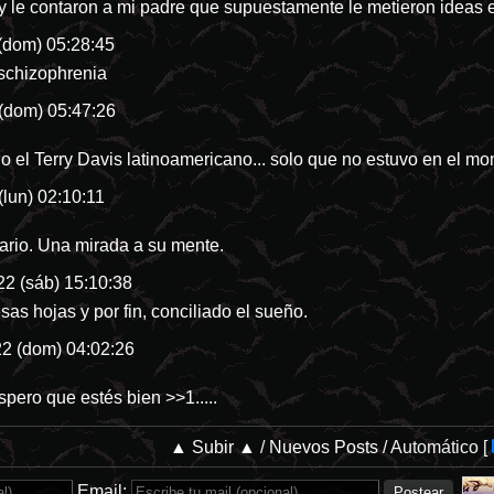
 y le contaron a mi padre que supuestamente le metieron ideas e
(dom) 05:28:45
 schizophrenia
(dom) 05:47:26
o el Terry Davis latinoamericano... solo que no estuvo en el 
(lun) 02:10:11
ario. Una mirada a su mente.
2 (sáb) 15:10:38
as hojas y por fin, conciliado el sueño.
2 (dom) 04:02:26
 espero que estés bien
>>1
.....
▲ Subir ▲
/
Nuevos Posts
/
Automático
[
Email: