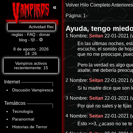
Volver
Hilo Completo
Anteriore
«
Página:
1-
Ayuda, tengo mied
Actividad Reciente: Cat.8: https://www.abandomoviez.net/db
reglas
-
FAQ
-
donar
1
Nombre:
Seitan
22-01-2021 (v
⚙
blog
-
🎲
-
En las ultimas noches, est
escucho, el sonido de hoja
8 de agosto : 2026
14
26
que no me preocupe, puede
Vampiros activos
Pero la verdad es algo qu
recientemente: 15
asalte, me debería preocup
2
Nombre:
Seitan
22-01-2021 (v
Internet
Si tu madre dice que son l
Discusión Vampiresca
3
Nombre:
Seitan
22-01-2021 (v
Temáticos
Por qué no sales y te fijas
Tecnología
4
Nombre:
Seitan
22-01-2021 (v
Paranormal
Esto
>>3,
¿acaso no se te 
Historias de Terror