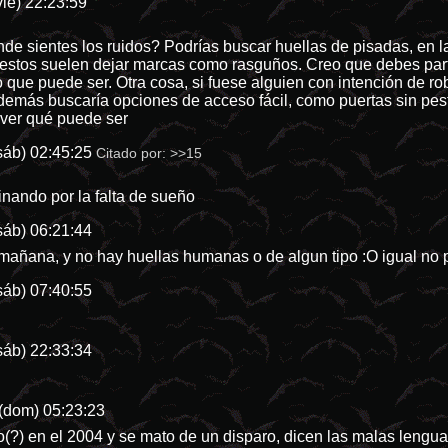
ie) 22:23:59
de sientes los ruidos? Podrías buscar huellas de pisadas, en l
estos suelen dejar marcas como rasguños. Creo que debes partir 
 que puede ser. Otra cosa, si fuese alguien con intención de rob
demás buscaría opciones de acceso fácil, como puertas sin pest
 ver qué puede ser
sáb) 02:45:25
Citado por:
>>15
nando por la falta de sueño
sáb) 06:21:44
 mañana, y no hay huellas humanas o de algun tipo :O igual no 
sáb) 07:40:55
sáb) 22:33:34
(dom) 05:23:23
o(?) en el 2004 y se mato de un disparo, dicen las malas lenguas 