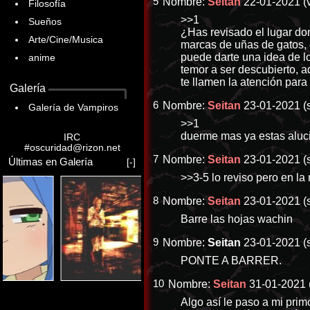
5
Nombre:
Seitan
22-01-2021 (v
Filosofía
>>1
Sueños
¿Has revisado el lugar don
Arte/Cine/Musica
marcas de uñas de gatos, 
puede darte una idea de lo
anime
temor a ser descubierto, a
te llamen la atención para
Galería
6
Nombre:
Seitan
23-01-2021 (
Galería de Vampiros
>>1
duerme mas ya estas aluci
IRC
#oscuridad@rizon.net
7
Nombre:
Seitan
23-01-2021 (
Últimas en Galería
[-]
>>3-5
lo reviso pero en la
8
Nombre:
Seitan
23-01-2021 (
Barre las hojas wachin
9
Nombre:
Seitan
23-01-2021 (
PONTE A BARRER.
10
Nombre:
Seitan
31-01-2021 
Algo así le paso a mi prim