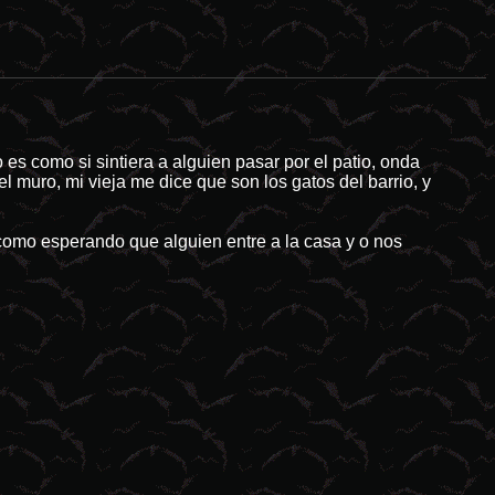
stres naturales tienden a ser el idóneo campo de cultivo para las pro
es como si sintiera a alguien pasar por el patio, onda
 muro, mi vieja me dice que son los gatos del barrio, y
como esperando que alguien entre a la casa y o nos