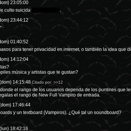
dom) 23:05:00
de culto suicida
en wordpress
.
dom) 23:44:12
s...
dom) 01:40:52
pasos para tener privacidad en internet, o también la idea que 
dom) 14:12:04
atas?
iles música y artistas que te gustan?
(dom) 14:15:48
Citado por:
>>12
onde el rango de los usuarios dependa de los puntines que les
regalas el rango de New Full Vampiro de entrada.
(dom) 17:46:44
oards y un textboard (Vampiros). ¿Qué tal un soundboard?
(lun) 18:42:16