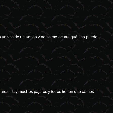
stres naturales tienden a ser el idóneo campo de cultivo para las pro
en un vps de un amigo y no se me ocurre qué uso puedo
ájaros. Hay muchos pájaros y todos tienen que comer.