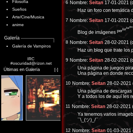
Filosofía
6
Nombre:
Seitan
17-01-2021 (
Sueños
Haz un foro con temática 
Arte/Cine/Musica
7
Nombre:
Seitan
17-01-2021 (
anime
dora
ba
tur
per
Blog de imágenes
Galería
8
Nombre:
Seitan
28-02-2021 (
Galería de Vampiros
Haz un blog que trate los 
IRC
9
Nombre:
Seitan
28-02-2021 (
#oscuridad@rizon.net
Una página de juegos pir
Últimas en Galería
[-]
Una página en donde recop
10
Nombre:
Seitan
28-02-2021 
Una página de descargas d
Y a todos los de aquí les 
11
Nombre:
Seitan
28-02-2021 
Ya tenemos varios imageb
¯\_(ツ)_/¯
12
Nombre:
Seitan
01-03-2021 