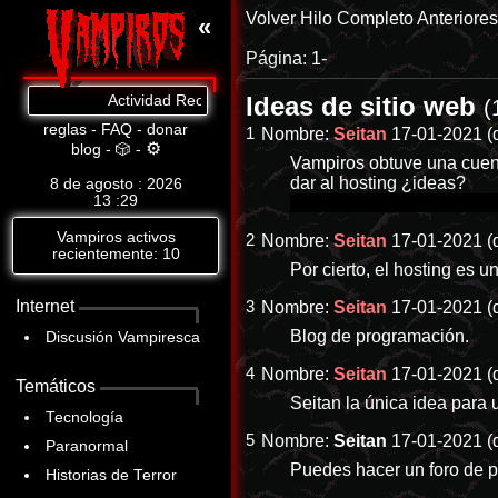
Volver
Hilo Completo
Anteriore
«
Página:
1-
Ideas de sitio web
Actividad Reciente: Cat.8: https://www.abandomoviez.net/d
(
reglas
-
FAQ
-
donar
1
Nombre:
Seitan
17-01-2021 (
⚙
blog
-
🎲
-
Vampiros obtuve una cuent
dar al hosting ¿ideas?
8 de agosto : 2026
13
29
Ya tenemos muchos IBs y t
Vampiros activos
2
Nombre:
Seitan
17-01-2021 (
recientemente: 10
Por cierto, el hosting es u
Internet
3
Nombre:
Seitan
17-01-2021 (
Blog de programación.
Discusión Vampiresca
4
Nombre:
Seitan
17-01-2021 (
Temáticos
Seitan la única idea para
Tecnología
5
Nombre:
Seitan
17-01-2021 (
Paranormal
Puedes hacer un foro de 
Historias de Terror