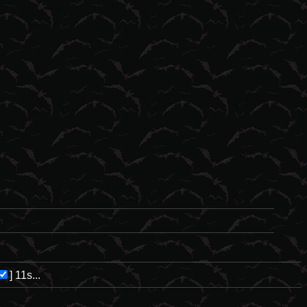
]
11s...