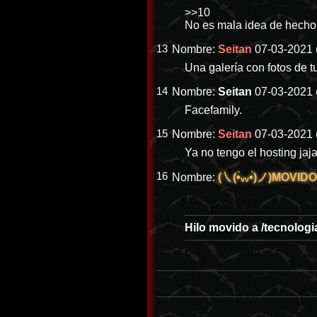
>>10
No es mala idea de hecho, m
13
Nombre:
Seitan
07-03-2021 
Una galería con fotos de tu
14
Nombre:
Seitan
07-03-2021 
Facefamily.
15
Nombre:
Seitan
07-03-2021 
Ya no tengo el hosting jaja
16
Nombre:
(㇏(•̀ᵥᵥ•́)ノ)MOVI
Hilo movido a
/tecnologi