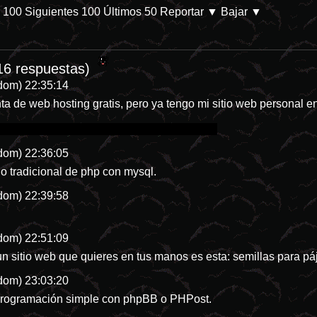
s 100
Siguientes 100
Últimos 50
Reportar
▼ Bajar ▼
b/p-28144-categoria-8 En Prime Video. Parece que las películas de desa
16 respuestas)
dom) 22:35:14
a de web hosting gratis, pero ya tengo mi sitio web personal 
extboards por favor sugieran algo diferente
dom) 22:36:05
no tradicional de php con mysql.
dom) 22:39:58
dom) 22:51:09
 un sitio web que quieres en tus manos es esta: semillas para p
dom) 23:03:20
programación simple con phpBB o PHPost.