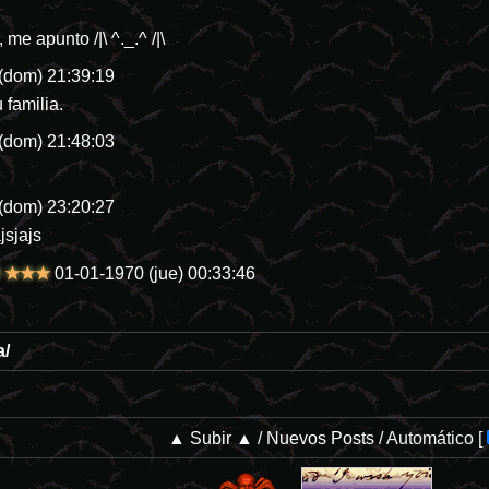
e apunto /|\ ^._.^ /|\
(dom) 21:39:19
 familia.
(dom) 21:48:03
(dom) 23:20:27
jsjajs
DO ★★★
01-01-1970 (jue) 00:33:46
a/
▲ Subir ▲
/
Nuevos Posts
/
Automático
[