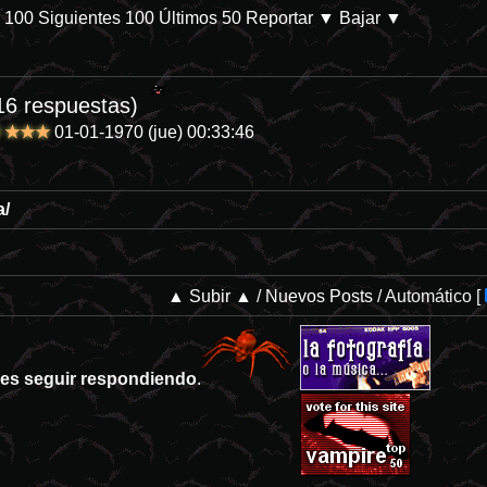
s 100
Siguientes 100
Últimos 50
Reportar
▼ Bajar ▼
/db/p-28144-categoria-8 En Prime Video. Parece que las películas de d
16 respuestas)
DO ★★★
01-01-1970 (jue) 00:33:46
a/
▲ Subir ▲
/
Nuevos Posts
/
Automático
[
es seguir respondiendo
.