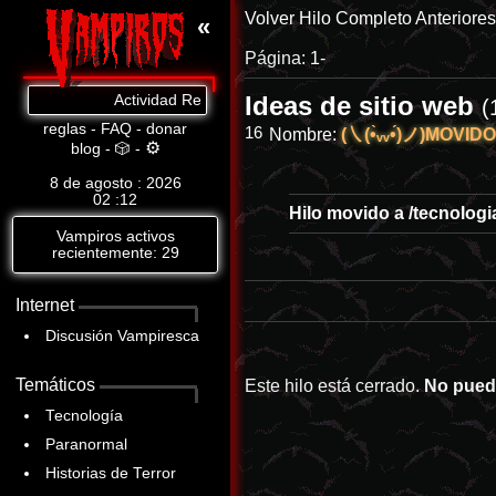
Volver
Hilo Completo
Anteriore
«
Página:
1-
Ideas de sitio web
Actividad Reciente: Cat.8: https://www.abandomoviez.net
(
reglas
-
FAQ
-
donar
16
Nombre:
(㇏(•̀ᵥᵥ•́)ノ)MOVI
⚙
blog
-
🎲
-
8 de agosto : 2026
02
:
12
Hilo movido a
/tecnologi
Vampiros activos
recientemente: 29
Internet
Discusión Vampiresca
Temáticos
Este hilo está cerrado.
No pued
Tecnología
Paranormal
Historias de Terror