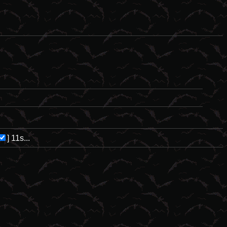
esastres naturales tienden a ser el idóneo campo de cultivo para las 
]
11s...