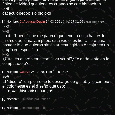
única actividad que tiene es cuando se cae hispachan.
>>9
cacaculopedopislolololoxd
14
Nombre:
C. Auguste Dupin
24-03-2021 (mié) 17:31:06
Citado por:
>>19
>>2
>>8
Lo de "bueno" que me parece que tendría ese chan es lo
mismo que tenía vampiros; esta vacío, es tierra libre para
postear lo que quieras sin estar restringido a encajar en un
grupo en especifico
>>5
¿Cual es el problema con Java script?¿Te anda lento en la
computadora?
15
Nombre:
Cuervo
24-03-2021 (mié) 18:02:04
>>5
El "diseño" simplemente lo descargo de github y le cambio
el color, este es el diseño que uso:
https://archive.arisuchan.jp/
16
Nombre:
Eliminado por usuario
17
Nombre:
Eliminado por usuario