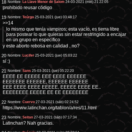
18
Nombre:
La Llave Menor de Salom
24-03-2021 (mié) 21:22:05
prohibido reusar código
19
Nombre:
Teúrgo
25-03-2021 (jue) 03:48:17
>>14
lo mismo que tenía vampiros; esta vacío, es tierra libre
para postear lo que quieras sin estar restringido a encajar
en un grupo en especifico
y este aborto rebosa en calidad , no?
20
Nombre:
Lucifer
25-03-2021 (jue) 05:03:22
sí :)
21
Nombre:
Sans
25-03-2021 (jue) 05:22:20
EEEE EE EEEEE EEE EEEE EEEEEE
EEEEEEE EEEEEE, EEEEEE EEEEEE
EEE EEEE EEEE EEEEE, EEEEE EEEE EE..
EEEEEEEE EEEEE EE EE EEEEEEEE
22
Nombre:
Cuervo
27-03-2021 (sáb) 02:24:52
https://www.latinchan.org/tablon/a/res/11.html
23
Nombre:
Seitan
27-03-2021 (sáb) 07:17:34
Latinchan? Nah gracias.