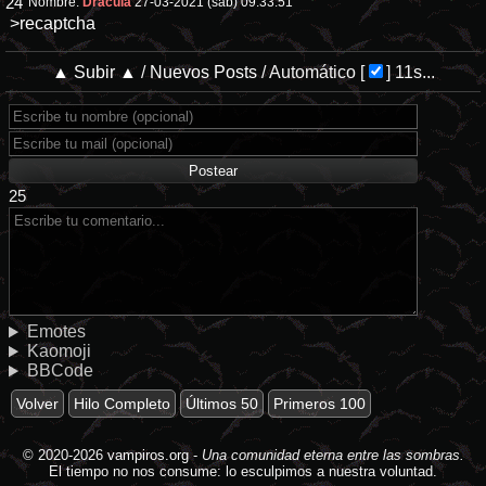
24
Nombre:
Drácula
27-03-2021 (sáb) 09:33:51
>recaptcha
▲ Subir ▲
/
Nuevos Posts
/
Automático
[
]
11s...
25
Emotes
Kaomoji
BBCode
Volver
Hilo Completo
Últimos 50
Primeros 100
© 2020-2026
vampiros.org
-
Una comunidad eterna entre las sombras.
El tiempo no nos consume: lo esculpimos a nuestra voluntad.