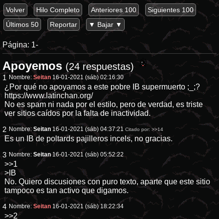
Volver
Hilo Completo
Anteriores 100
Siguientes 100
Últimos 50
Reportar
▼ Bajar ▼
Página:
1-
Apoyemos
(24 respuestas)
1
Nombre:
Seitan
16-01-2021 (sáb) 02:16:30
¿Por qué no apoyamos a este pobre IB supermuerto ;_;?
https://www.latinchan.org/
No es spam ni nada por el estilo, pero de verdad, es triste
ver sitios caídos por la falta de inactividad.
2
Nombre:
Seitan
16-01-2021 (sáb) 04:37:21
Citado por:
>>14
Es un IB de poltards pajilleros incels, no gracias.
3
Nombre:
Seitan
16-01-2021 (sáb) 05:52:22
>>1
>IB
No. Quiero discusiones con puro texto, aparte que este sitio
tampoco es tan activo que digamos.
4
Nombre:
Seitan
16-01-2021 (sáb) 18:22:34
>>2