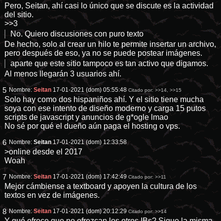
Pero, Seitan, ahí casi lo único que se discute es la actividad
del sitio.
>>3
No. Quiero discusiones con puro texto
De hecho, solo al crear un hilo te permite insertar un archivo,
pero después de eso, ya no se puede postear imágenes.
aparte que este sitio tampoco es tan activo que digamos.
Al menos llegarán 3 usuarios ahí.
5
Nombre:
Seitan
17-01-2021 (dom) 05:55:48
Citado por:
>>14
,
>>15
Solo hay como dos hispaniños ahí. Y el sitio tiene mucha
soya con ese intento de diseño moderno y carga 15 putos
scripts de javascript y anuncios de g*ogle lmao
No sé por qué el dueño aún paga el hosting o vps.
6
Nombre:
Seitan
17-01-2021 (dom) 12:33:58
>online desde el 2017
Woah
7
Nombre:
Seitan
17-01-2021 (dom) 17:42:49
Citado por:
>>11
Mejor cámbiense a textboard y apoyen la cultura de los
textos en vez de imágenes.
8
Nombre:
Seitan
17-01-2021 (dom) 20:12:29
Citado por:
>>14
Y qué ofrece que no ofrezcan los otros IBs? Sigue la misma