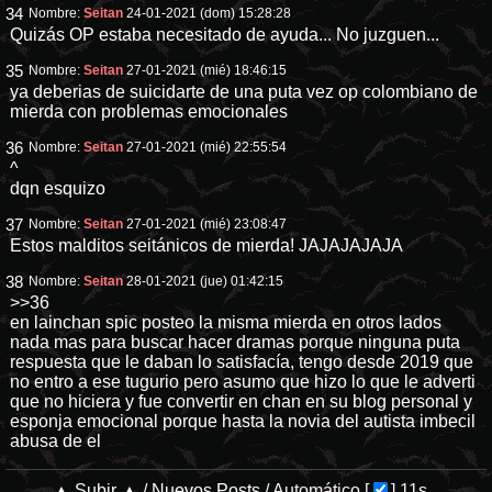
34
Nombre:
Seitan
24-01-2021 (dom) 15:28:28
Quizás OP estaba necesitado de ayuda... No juzguen...
35
Nombre:
Seitan
27-01-2021 (mié) 18:46:15
ya deberias de suicidarte de una puta vez op colombiano de
mierda con problemas emocionales
36
Nombre:
Seitan
27-01-2021 (mié) 22:55:54
^
dqn esquizo
37
Nombre:
Seitan
27-01-2021 (mié) 23:08:47
Estos malditos seitánicos de mierda! JAJAJAJAJA
38
Nombre:
Seitan
28-01-2021 (jue) 01:42:15
>>36
en lainchan spic posteo la misma mierda en otros lados
nada mas para buscar hacer dramas porque ninguna puta
respuesta que le daban lo satisfacía, tengo desde 2019 que
no entro a ese tugurio pero asumo que hizo lo que le adverti
que no hiciera y fue convertir en chan en su blog personal y
esponja emocional porque hasta la novia del autista imbecil
abusa de el
▲ Subir ▲
/
Nuevos Posts
/
Automático
[
]
10s...