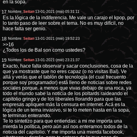
en la sopa.
17
Nombre:
Seitan
13-01-2021 (mié) 05:31:11
Es la lógica de la indiferencia. Me vale un carajo el kpop, por
lo tanto paso de leer sobre el tema. No es muy difícil, no
hace falta ser genio.
18
Nombre:
Seitan
13-01-2021 (mié) 19:52:23
>>16
¿Todos los de BaI son como ustedes?
19
Nombre:
Seitan
13-01-2021 (mié) 23:21:37
Exacto, hace falta observar y sacar conclusiones, cosa de la
que ya mostraste que no eres capaz (o no visitas BaI). Ve
allá y verás que el tablón de tecnología (el cual frecuento
porque soy programador) está lleno de noticias sobre redes
sociales porque, a menos que vivas debajo de una roca, ya
todo el mundo sabe la noticia de los poltards raideando el
capitolio gringo y de los liberales llorando para que las
empresas apliquen más la censura en internet. Acá es la
lógica de un tema invasivo, si te lo meten hasta en la sopa,
te terminas enterando.
Te lo sintetizo para que entiendas: a mi me importa una
mierda la política, pero aún así nos enteramos todos de la
noticia del capitolio. Y me importa una mierda facebook,