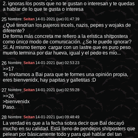
2. ignoras los posts que no te gustan o interesan y te quedas
a hablar de lo que te gusta o interesa
25
Nombre:
Seitan
14-01-2021 (jue) 01:47:39
¿Qué tendrían los pajeros incels, nazis, pepes y wojaks de
diferente?
De forma más concreta me refiero a la erística shitpostera
como único modo de comunicación. ¿Se le puede ignorar?
Sí. Al mismo tiempo cargar con un lastre que es puro peso
muerto termina por dar hueva, igual y el pedo es mío...
26
Nombre:
Seitan
14-01-2021 (jue) 02:53:23
>>17
Te invitamos a Bai para que te formes una opinión propia,
eres bienvenidx, hay papitas y galletitas :D
27
Nombre:
Seitan
14-01-2021 (jue) 02:55:28
>>26
>bienvenidx
Paso.
28
Nombre:
Seitan
14-01-2021 (jue) 09:48:49
La verdad es que a la fecha sobra decir que BaI decayó
mucho en su calidad. Está lleno de pendejos shitposters que
pelean por básicamente todo y para qué hablar del tan