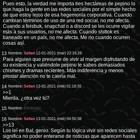
Pues esto, la verdad me importa tres hectáreas de pepino lo
que haga la gente en las redes sociales por el simple hecho
de que estoy lejos de esa hegemonía corporativa. Cuando
cambian términos de uso de una red social, no me afecta.
Cuando a feisbuk, snapchat o a discord se les ocurre vigilar
más a sus usuarios, no me afecta. Cuando shittok es
baneado en un país, no me afecta. Me rio cuando ocurren
cosas así.
13
Nombre:
Seitan
12-01-2021 (mar) 22:16:28
Para alguien que presume de vivir al margen disfrutando de
su existencia y valiéndole pepino te sabes demasiados
chismes y dramas recientes. Más indiferencia y menos
prestar atención no te caería mal.
14
Nombre:
Seitan
13-01-2021 (mié) 01:18:35
>>1
Mierda, ¿otra vez tú?
15
Nombre:
Eliminado
16
Nombre:
Seitan
13-01-2021 (mié) 04:50:38
>>13
Los leí en BaI, genio. Según tu lógica vivir sin redes sociales
significa no poder enterarse de noticias que aparecen hasta