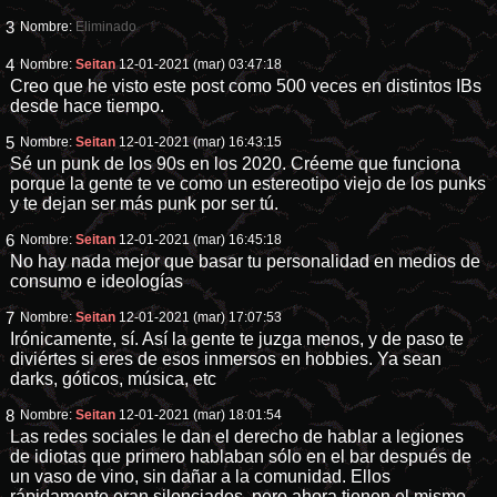
3
Nombre:
Eliminado
4
Nombre:
Seitan
12-01-2021 (mar) 03:47:18
Creo que he visto este post como 500 veces en distintos IBs
desde hace tiempo.
5
Nombre:
Seitan
12-01-2021 (mar) 16:43:15
Sé un punk de los 90s en los 2020. Créeme que funciona
porque la gente te ve como un estereotipo viejo de los punks
y te dejan ser más punk por ser tú.
6
Nombre:
Seitan
12-01-2021 (mar) 16:45:18
No hay nada mejor que basar tu personalidad en medios de
consumo e ideologías
7
Nombre:
Seitan
12-01-2021 (mar) 17:07:53
Irónicamente, sí. Así la gente te juzga menos, y de paso te
diviértes si eres de esos inmersos en hobbies. Ya sean
darks, góticos, música, etc
8
Nombre:
Seitan
12-01-2021 (mar) 18:01:54
Las redes sociales le dan el derecho de hablar a legiones
de idiotas que primero hablaban sólo en el bar después de
un vaso de vino, sin dañar a la comunidad. Ellos
rápidamente eran silenciados, pero ahora tienen el mismo