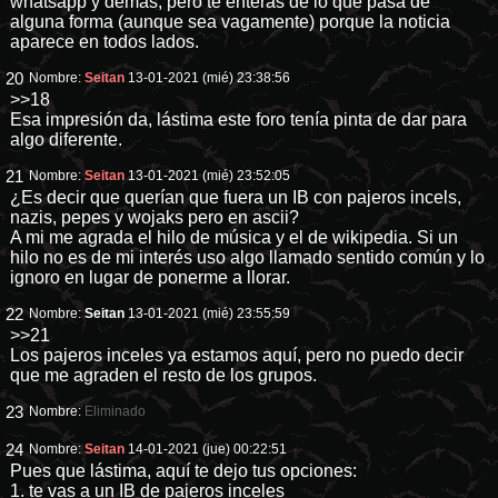
whatsapp y demás, pero te enteras de lo que pasa de
alguna forma (aunque sea vagamente) porque la noticia
aparece en todos lados.
20
Nombre:
Seitan
13-01-2021 (mié) 23:38:56
>>18
Esa impresión da, lástima este foro tenía pinta de dar para
algo diferente.
21
Nombre:
Seitan
13-01-2021 (mié) 23:52:05
¿Es decir que querían que fuera un IB con pajeros incels,
nazis, pepes y wojaks pero en ascii?
A mi me agrada el hilo de música y el de wikipedia. Si un
hilo no es de mi interés uso algo llamado sentido común y lo
ignoro en lugar de ponerme a llorar.
22
Nombre:
Seitan
13-01-2021 (mié) 23:55:59
>>21
Los pajeros inceles ya estamos aquí, pero no puedo decir
que me agraden el resto de los grupos.
23
Nombre:
Eliminado
24
Nombre:
Seitan
14-01-2021 (jue) 00:22:51
Pues que lástima, aquí te dejo tus opciones:
1. te vas a un IB de pajeros inceles