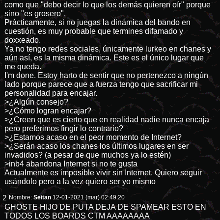
como que "debo decir lo que los demás quieren oír" porque
sino "es grosero".
Prácticamente, si no juegas la dinámica del bando en
cuestión, es muy probable que termines difamado y
doxxeado.
Ya no tengo redes sociales, únicamente lurkeo en chanes y
aún así, es la misma dinámica. Este es el único lugar que
me queda.
I'm done. Estoy harto de sentir que no pertenezco a ningún
lado porque parece que a fuerza tengo que sacrificar mi
personalidad para encajar.
>¿Algún consejo?
>¿Cómo logran encajar?
>¿Creen que es cierto que en realidad nadie nunca encaja
pero preferimos fingir lo contrario?
>¿Estamos acaso en el peor momento de Internet?
>¿Serán acaso los chanes los últimos lugares en ser
invadidos? (a pesar de que muchos ya lo estén)
>inb4 abandona Internet si no te gusta
Actualmente es imposible vivir sin Internet. Quiero seguir
usándolo pero a la vez quiero ser yo mismo
2
Nombre:
Seitan
12-01-2021 (mar) 02:49:20
GHOSTE HIJO DE PUTA DEJA DE SPAMEAR ESTO EN
TODOS LOS BOARDS CTM AAAAAAAA