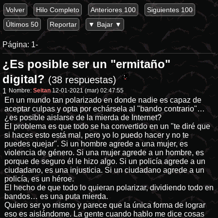
Volver
Hilo Completo
Anteriores 100
Siguientes 100
Últimos 50
Reportar
▼ Bajar ▼
Página:
1-
¿Es posible ser un "ermitaño"
digital?
(38 respuestas)
1
Nombre:
Seitan
12-01-2021 (mar) 02:47:55
En un mundo tan polarizado en donde nadie es capaz de
aceptar culpas y opta por echársela al "bando contrario"…
¿es posible aislarse de la mierda de Internet?
El problema es que todo se ha convertido en un "te diré que
si haces esto está mal, pero yo lo puedo hacer y no te
puedes quejar". Si un hombre agrede a una mujer, es
violencia de género. Si una mujer agrede a un hombre, es
porque de seguro él le hizo algo. Si un policía agrede a un
ciudadano, es una injusticia. Si un ciudadano agrede a un
policía, es un héroe.
El hecho de que todo lo quieran polarizar, dividiendo todo en
bandos… es una puta mierda.
Quiero ser yo mismo y parece que la única forma de lograr
eso es aislándome. La gente cuando hablo me dice cosas