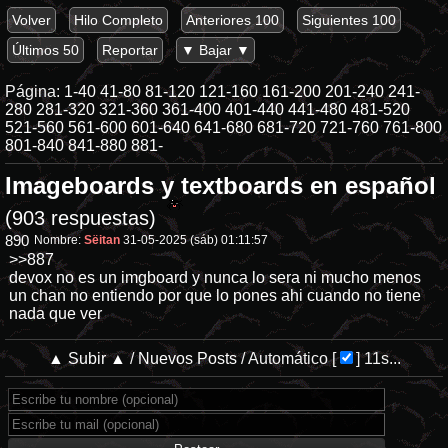
Volver
Hilo Completo
Anteriores 100
Siguientes 100
Últimos 50
Reportar
▼ Bajar ▼
Página:
1-40
41-80
81-120
121-160
161-200
201-240
241-
280
281-320
321-360
361-400
401-440
441-480
481-520
521-560
561-600
601-640
641-680
681-720
721-760
761-800
801-840
841-880
881-
Imageboards y textboards en español
(903 respuestas)
890
Nombre:
Sëitan
31-05-2025 (sáb) 01:11:57
>>887
devox no es un imgboard y nunca lo sera ni mucho menos
un chan no entiendo por que lo pones ahi cuando no tiene
nada que ver
▲ Subir ▲
/
Nuevos Posts
/
Automático
[
]
11s...