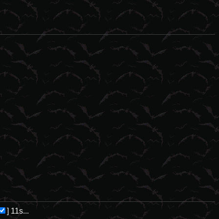
esastres naturales tienden a ser el idóneo campo de cultivo para las 
]
11s...