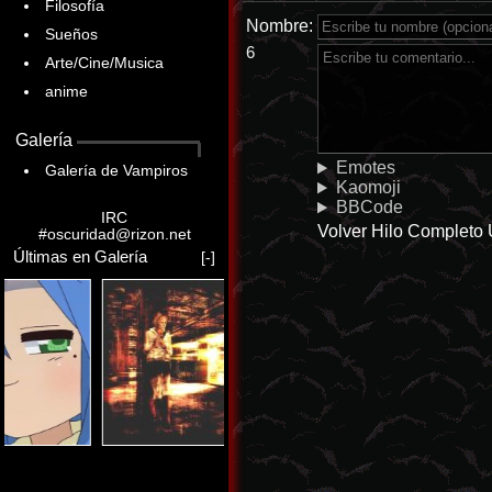
Filosofía
Nombre:
Sueños
6
Arte/Cine/Musica
anime
Galería
Emotes
Galería de Vampiros
Kaomoji
BBCode
IRC
Volver
Hilo Completo
#oscuridad@rizon.net
Últimas en Galería
[-]