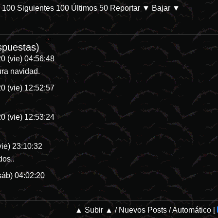
s 100
Siguientes 100
Últimos 50
Reportar
▼ Bajar ▼
/db/p-28144-categoria-8 En Prime Video. Parece que las películas de d
spuestas)
0 (vie) 04:56:48
ra navidad.
0 (vie) 12:52:57
0 (vie) 12:53:24
ie) 23:10:32
dos..
sáb) 04:02:20
▲ Subir ▲
/
Nuevos Posts
/
Automático
[