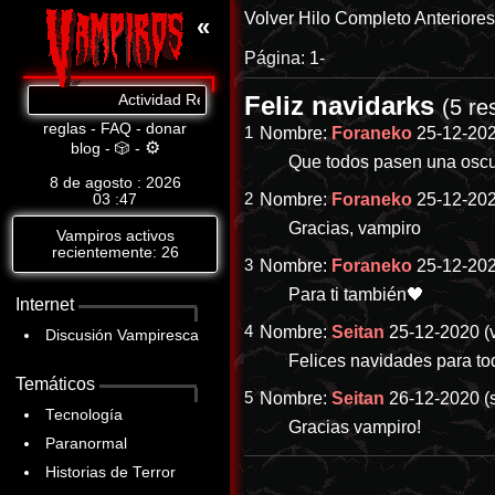
Volver
Hilo Completo
Anteriore
«
Página:
1-
Feliz navidarks
Actividad Reciente: Cat.8: https://www.abandomoviez.net
(5 re
reglas
-
FAQ
-
donar
1
Nombre:
Foraneko
25-12-202
⚙
blog
-
🎲
-
Que todos pasen una oscu
8 de agosto : 2026
2
Nombre:
Foraneko
25-12-202
03
:
47
Gracias, vampiro
Vampiros activos
recientemente: 26
3
Nombre:
Foraneko
25-12-202
Para ti también🖤
Internet
4
Nombre:
Seitan
25-12-2020 (v
Discusión Vampiresca
Felices navidades para to
Temáticos
5
Nombre:
Seitan
26-12-2020 (
Tecnología
Gracias vampiro!
Paranormal
Historias de Terror