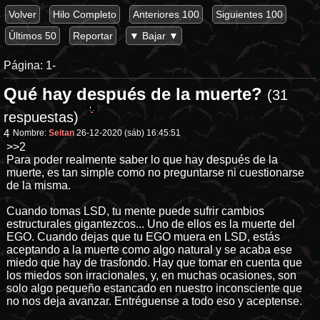
Volver
Hilo Completo
Anteriores 100
Siguientes 100
Últimos 50
Reportar
▼ Bajar ▼
Página:
1-
Qué hay después de la muerte?
(31
respuestas)
4
Nombre:
Seitan
26-12-2020 (sáb) 16:45:51
>>2
Para poder realmente saber lo que hay después de la
muerte, es tan simple como no preguntarse ni cuestionarse
de la misma.
Cuando tomas LSD, tu mente puede sufrir cambios
estructurales gigantezcos... Uno de ellos es la muerte del
EGO. Cuando dejas que tu EGO muera en LSD, estás
aceptando a la muerte como algo natural y se acaba ese
miedo que hay de trasfondo. Hay que tomar en cuenta que
los miedos son irracionales, y, en muchas ocasiones, son
solo algo pequeño estancado en nuestro inconsciente que
no nos deja avanzar. Entréguense a todo eso y aceptense.