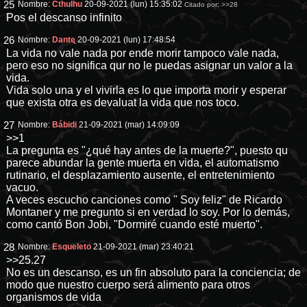
25
Nombre:
Cthulhu
20-09-2021 (lun) 15:35:02
Citado por:
>>28
Pos el descanso infinito
26
Nombre:
Dantᶒ
20-09-2021 (lun) 17:48:54
La vida no vale nada por ende morir tampoco vale nada,
pero eso no significa qur no le puedas asignar un valor a la
vida.
Vida solo una y el vivirla es lo que importa morir y esperar
que exista otra es devaluat la vida que nos toco.
27
Nombre:
Bábidi
21-09-2021 (mar) 14:09:09
>>1
La pregunta es "¿qué hay antes de la muerte?", puesto qu
parece abundar la gente muerta en vida, el automatismo
rutinario, el desplazamiento ausente, el entretenimiento
vacuo.
A veces escucho canciones como " Soy feliz" de Ricardo
Montaner y me pregunto si en verdad lo soy. Por lo demás,
como cantó Bon Jobi, "Dormiré cuando esté muerto".
28
Nombre:
Esqueleto
21-09-2021 (mar) 23:40:21
>>25
.27
No es un descanso, es un fin absoluto para la conciencia; de
modo que nuestro cuerpo será alimento para otros
organismos de vida