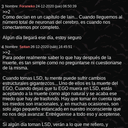
3
Nombre:
Foraneko
24-12-2020 (jue) 06:50:39
>>2
Como decían en un capítulo de lain... Cuando lleguemos al
número total de neuronas del cerebro, es cuando nos
conectaremos por completo.
Algún día llegará ese día, estoy seguro
4
Nombre:
Seitan
26-12-2020 (sáb) 16:45:51
>>2
Para poder realmente saber lo que hay después de la
muerte, es tan simple como no preguntarse ni cuestionarse
de la misma.
Cuando tomas LSD, tu mente puede sufrir cambios
estructurales gigantezcos... Uno de ellos es la muerte del
EGO. Cuando dejas que tu EGO muera en LSD, estás
aceptando a la muerte como algo natural y se acaba ese
miedo que hay de trasfondo. Hay que tomar en cuenta que
los miedos son irracionales, y, en muchas ocasiones, son
solo algo pequeño estancado en nuestro inconsciente que
no nos deja avanzar. Entréguense a todo eso y aceptense.
Si algún día toman LSD, verán a lo que me refiero, y