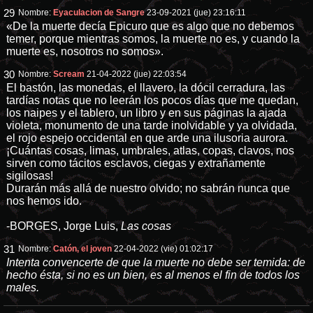
29
Nombre:
Eyaculacion de Sangre
23-09-2021 (jue) 23:16:11
«De la muerte decía Epicuro que es algo que no debemos
temer, porque mientras somos, la muerte no es, y cuando la
muerte es, nosotros no somos».
30
Nombre:
Scream
21-04-2022 (jue) 22:03:54
El bastón, las monedas, el llavero, la dócil cerradura, las
tardías notas que no leerán los pocos días que me quedan,
los naipes y el tablero, un libro y en sus páginas la ajada
violeta, monumento de una tarde inolvidable y ya olvidada,
el rojo espejo occidental en que arde una ilusoria aurora.
¡Cuántas cosas, limas, umbrales, atlas, copas, clavos, nos
sirven como tácitos esclavos, ciegas y extrañamente
sigilosas!
Durarán más allá de nuestro olvido; no sabrán nunca que
nos hemos ido.
-BORGES, Jorge Luis,
Las cosas
31
Nombre:
Catón, el joven
22-04-2022 (vie) 01:02:17
Intenta convencerte de que la muerte no debe ser temida: de
hecho ésta, si no es un bien, es al menos el fin de todos los
males.