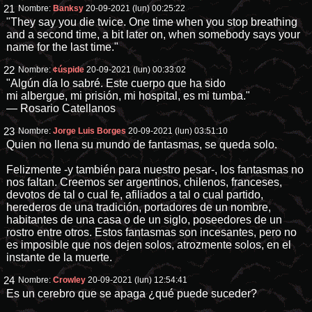
21
Nombre:
Banksy
20-09-2021 (lun) 00:25:22
"They say you die twice. One time when you stop breathing
and a second time, a bit later on, when somebody says your
name for the last time."
22
Nombre:
¢úspide
20-09-2021 (lun) 00:33:02
"Algún día lo sabré. Este cuerpo que ha sido
mi albergue, mi prisión, mi hospital, es mi tumba."
— Rosario Catellanos
23
Nombre:
Jorge Luis Borges
20-09-2021 (lun) 03:51:10
Quien no llena su mundo de fantasmas, se queda solo.
Felizmente -y también para nuestro pesar-, los fantasmas no
nos faltan. Creemos ser argentinos, chilenos, franceses,
devotos de tal o cual fe, afiliados a tal o cual partido,
herederos de una tradición, portadores de un nombre,
habitantes de una casa o de un siglo, poseedores de un
rostro entre otros. Estos fantasmas son incesantes, pero no
es imposible que nos dejen solos, atrozmente solos, en el
instante de la muerte.
24
Nombre:
Crowley
20-09-2021 (lun) 12:54:41
Es un cerebro que se apaga ¿qué puede suceder?