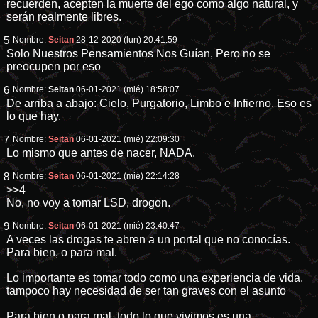
recuerden, acepten la muerte del ego como algo natural, y
serán realmente libres.
5
Nombre:
Seitan
28-12-2020 (lun) 20:41:59
Solo Nuestros Pensamientos Nos Guían, Pero no se
preocupen por eso
6
Nombre:
Seitan
06-01-2021 (mié) 18:58:07
De arriba a abajo: Cielo, Purgatorio, Limbo e Infierno. Eso es
lo que hay.
7
Nombre:
Seitan
06-01-2021 (mié) 22:09:30
Lo mismo que antes de nacer, NADA.
8
Nombre:
Seitan
06-01-2021 (mié) 22:14:28
>>4
No, no voy a tomar LSD, drogon.
9
Nombre:
Seitan
06-01-2021 (mié) 23:40:47
A veces las drogas te abren a un portal que no conocías.
Para bien, o para mal.
Lo importante es tomar todo como una experiencia de vida,
tampoco hay necesidad de ser tan graves con el asunto
Para bien o para mal, todo lo que vivimos es una