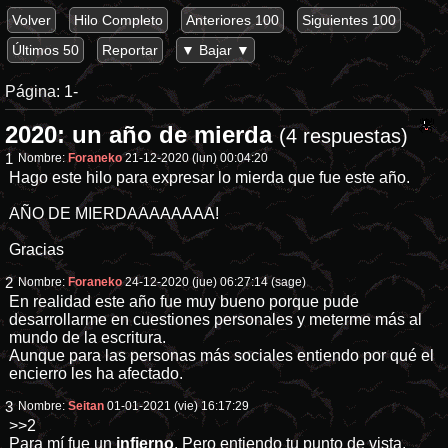
Volver
Hilo Completo
Anteriores 100
Siguientes 100
Últimos 50
Reportar
▼ Bajar ▼
Página:
1-
2020: un año de mierda
(4 respuestas)
1
Nombre:
Foraneko
21-12-2020 (lun) 00:04:20
Hago este hilo para expresar lo mierda que fue este año.
AÑO DE MIERDAAAAAAAA!
Gracias
2
Nombre:
Foraneko
24-12-2020 (jue) 06:27:14
(sage)
En realidad este año fue muy bueno porque pude
desarrollarme en cuestiones personales y meterme más al
mundo de la escritura.
Aunque para las personas más sociales entiendo por qué el
encierro les ha afectado.
3
Nombre:
Seitan
01-01-2021 (vie) 16:17:29
>>2
Para mí fue un
infierno
. Pero entiendo tu punto de vista.