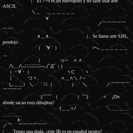
| El
>>9
es un nuevoputo y no sabe usar arte
ASCII.
＼＿ ＿＿＿＿＿＿
∨
／￣￣￣￣￣
￣￣
∧＿∧ | Se llama arte SJIS,
pendejo.
（ ´∀｀） /へ.＿＿＿＿＿＿
＿
（ っ-~ ∧ ∧
∧＿∧-ﾆﾆﾆﾆﾆﾆﾆ─､(ﾟДﾟ；)
（ ・∀・ ） ヽ⊂ ヽ
（ つヽ、 ∧＿∧＼ ﾉ～
し＿＿） ＼ ﾆﾆ（ ）. ＼ ／￣￣￣￣
￣￣￣￣
||￣￣ （ ）￣|| ＜ ¿De
dónde sacan esos dibujitos?
(＿＿○ﾉ ＼＿＿＿＿
＿＿＿＿
∧
／￣ ￣￣￣￣￣￣
| Tengo una duda, ¿este IB es en español neutro?