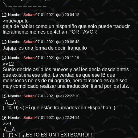
＼＿＿＿＿＿＿＿＿
12
Nombre:
Seitan
07-01-2021 (jue) 20:04:15
>nuevoputo
deja de hablar como un hispaniño que solo puede traducir
literalmente memes de 4chan POR FAVOR
13
Nombre:
Seitan
07-01-2021 (jue) 20:08:48
Jajaja, es una forma de decir, tranquilo
14
Nombre:
Seitan
07-01-2021 (jue) 20:11:19
>>12
Suelo decirle así a los nuevos y así les decía desde antes
que existiera ese sitio. La verdad es que ese IB que
mencionas no es de mi agrado, pero tampoco es que sea
muy complicado realizar una traducción literal por los lulz.
15
Nombre:
Seitan
07-01-2021 (jue) 22:22:10
/\__/\
( "0_0) <( Sí que están traumados con Hispachan. )
16
Nombre:
Seitan
07-01-2021 (jue) 22:24:14
>>9
/\__/\
( °[]°) < { ¡¡¡ESTO ES UN TEXTBOARD!!! }