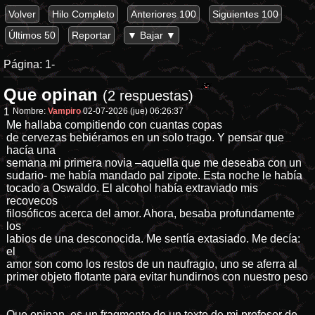
Volver
Hilo Completo
Anteriores 100
Siguientes 100
Últimos 50
Reportar
▼ Bajar ▼
Página:
1-
Que opinan
(2 respuestas)
1
Nombre:
Vampiro
02-07-2026 (jue) 06:26:37
Me hallaba compitiendo con cuantas copas
de cervezas bebiéramos en un solo trago. Y pensar que
hacía una
semana mi primera novia –aquella que me deseaba con un
sudario- me había mandado pal zipote. Esta noche le había
tocado a Oswaldo. El alcohol había extraviado mis
recovecos
filosóficos acerca del amor. Ahora, besaba profundamente
los
labios de una desconocida. Me sentía extasiado. Me decía:
el
amor son como los restos de un naufragio, uno se aferra al
primer objeto flotante para evitar hundirnos con nuestro peso
Que opinan, es un fragmento de un texto de mi profesor de