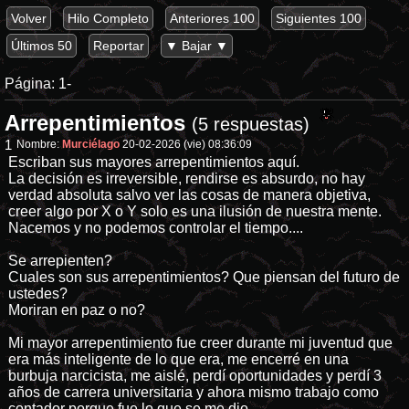
Volver
Hilo Completo
Anteriores 100
Siguientes 100
Últimos 50
Reportar
▼ Bajar ▼
Página:
1-
Arrepentimientos
(5 respuestas)
1
Nombre:
Murciélago
20-02-2026 (vie) 08:36:09
Escriban sus mayores arrepentimientos aquí.
La decisión es irreversible, rendirse es absurdo, no hay
verdad absoluta salvo ver las cosas de manera objetiva,
creer algo por X o Y solo es una ilusión de nuestra mente.
Nacemos y no podemos controlar el tiempo....
Se arrepienten?
Cuales son sus arrepentimientos? Que piensan del futuro de
ustedes?
Moriran en paz o no?
Mi mayor arrepentimiento fue creer durante mi juventud que
era más inteligente de lo que era, me encerré en una
burbuja narcicista, me aislé, perdí oportunidades y perdí 3
años de carrera universitaria y ahora mismo trabajo como
contador porque fue lo que se me dio....