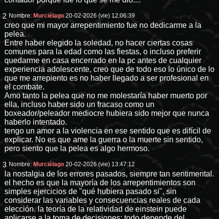
2
Nombre:
Murciélago
20-02-2026 (vie) 12:06:39
creo que mi mayor arrepentimiento fue no dedicarme a la
pelea.
Entre haber elegido la soledad, no hacer ciertas cosas
comunes para la edad como las fiestas, o incluso preferir
quedarme en casa encerrado en la pc antes de cualquier
experiencia adolescente, creo que de todo eso lo único de lo
que me arrepiento es no haber llegado a ser profesional en
el combate.
Amo tanto la pelea que no me molestaría haber muerto por
ella, incluso haber sido un fracaso como un
boxeador/peleador mediocre hubiera sido mejor que nunca
haberlo intentado.
tengo un amor a la violencia en ese sentido que es difícil de
explicar. No es que ame la guerra o la muerte sin sentido,
pero siento que la pelea es algo hermoso.
3
Nombre:
Murciélago
20-02-2026 (vie) 13:47:12
la nostalgia de los errores pasados, siempre tan sentimental.
el hecho es que la mayoría de los arrepentimientos son
simples ejercicios de "qué hubiera pasado si", sin
considerar las variables y consecuencias reales de cada
elección. la teoría de la relatividad de einstein puede
aplicarse a la toma de decisiones: todo depende del