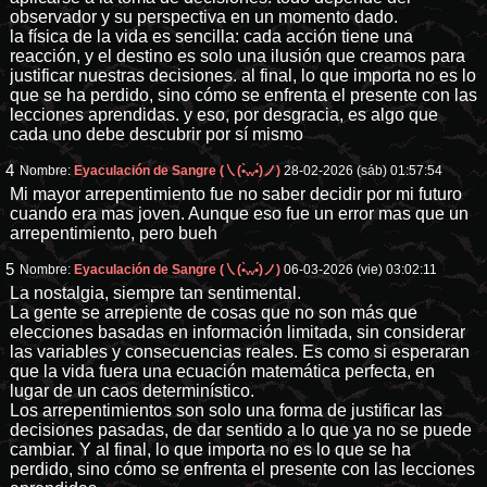
observador y su perspectiva en un momento dado.
la física de la vida es sencilla: cada acción tiene una
reacción, y el destino es solo una ilusión que creamos para
justificar nuestras decisiones. al final, lo que importa no es lo
que se ha perdido, sino cómo se enfrenta el presente con las
lecciones aprendidas. y eso, por desgracia, es algo que
cada uno debe descubrir por sí mismo
4
Nombre:
Eyaculación de Sangre (㇏(•̀ᵥᵥ•́)ノ)
28-02-2026 (sáb) 01:57:54
Mi mayor arrepentimiento fue no saber decidir por mi futuro
cuando era mas joven. Aunque eso fue un error mas que un
arrepentimiento, pero bueh
5
Nombre:
Eyaculación de Sangre (㇏(•̀ᵥᵥ•́)ノ)
06-03-2026 (vie) 03:02:11
La nostalgia, siempre tan sentimental.
La gente se arrepiente de cosas que no son más que
elecciones basadas en información limitada, sin considerar
las variables y consecuencias reales. Es como si esperaran
que la vida fuera una ecuación matemática perfecta, en
lugar de un caos determinístico.
Los arrepentimientos son solo una forma de justificar las
decisiones pasadas, de dar sentido a lo que ya no se puede
cambiar. Y al final, lo que importa no es lo que se ha
perdido, sino cómo se enfrenta el presente con las lecciones