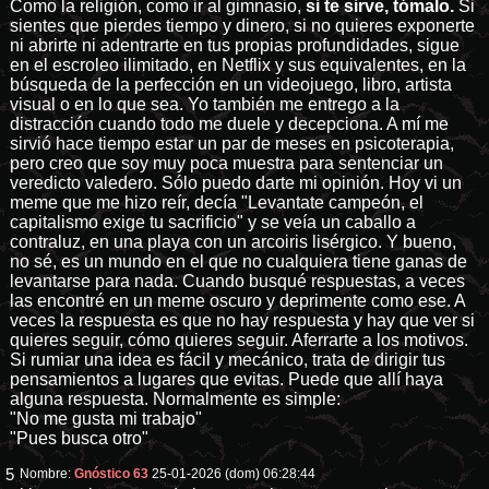
Como la religión, como ir al gimnasio,
si te sirve, tómalo.
Si
sientes que pierdes tiempo y dinero, si no quieres exponerte
ni abrirte ni adentrarte en tus propias profundidades, sigue
en el escroleo ilimitado, en Netflix y sus equivalentes, en la
búsqueda de la perfección en un videojuego, libro, artista
visual o en lo que sea. Yo también me entrego a la
distracción cuando todo me duele y decepciona. A mí me
sirvió hace tiempo estar un par de meses en psicoterapia,
pero creo que soy muy poca muestra para sentenciar un
veredicto valedero. Sólo puedo darte mi opinión. Hoy vi un
meme que me hizo reír, decía "Levantate campeón, el
capitalismo exige tu sacrificio" y se veía un caballo a
contraluz, en una playa con un arcoiris lisérgico. Y bueno,
no sé, es un mundo en el que no cualquiera tiene ganas de
levantarse para nada. Cuando busqué respuestas, a veces
las encontré en un meme oscuro y deprimente como ese. A
veces la respuesta es que no hay respuesta y hay que ver si
quieres seguir, cómo quieres seguir. Aferrarte a los motivos.
Si rumiar una idea es fácil y mecánico, trata de dirigir tus
pensamientos a lugares que evitas. Puede que allí haya
alguna respuesta. Normalmente es simple:
"No me gusta mi trabajo"
"Pues busca otro"
5
Nombre:
Gnóstico 63
25-01-2026 (dom) 06:28:44