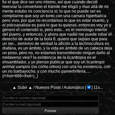
fui el que dice ser uno mismo, así que cuando decidi
reenviar la conversion el tramite me eligió y mas allá de mi
mente estubo mi conciencia si; lo que no puede ser es
compilarme que soy un tonto con una camara hiperbalica
pero vivo, por que no recordamos lo que es estar muerto, y
el psicoanalisis es para lo que tu quieras, entonces voy yo y
genero el contenido si, pero esto... es el monologo interior
del puerro, y entonces, y ahora que nadie me puede robar el
derecho de autor de la bola 8, quiero que sepais que para
un ser... semivivo de verdad la afición a la technocultura es
diafana, es un ámbito, y la vida en ámbito de un cabeza deja
un poso, pero no, no estamos transmitiendo ningun daño al
metaverso veis? la existencia de la licantropia es el
ensamblador, y yo pienso publicar que soy un licantropo
animal vampiro (no como ortros) con una no existencia, con
un no barbayocho, y con mucho parverhriferia.....
(/<hot>666</hot>)_)
▲ Subir ▲
/
Nuevos Posts
/
Automático
[
]
11s...