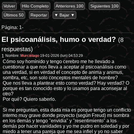
Volver
Hilo Completo
Anteriores 100
Siguientes 100
Últimos 50
Reportar
▼ Bajar ▼
Página:
1-
El psicoanálisis, humo o verdad?
(8
respuestas)
1
Nombre:
Murciélago
19-01-2026 (lun) 04:53:29
Cómo soy homínido y tengo cerebro me he llevado a
cuestionar a que nos lleva a aceptar al psicoanálisis como
una verdad, si en verdad el concepto de anima y animus,
sombra, etc, son solo conceptos mentales de hombre?
Que nos lleva a plantear esto como verdad? Hay verdad? O
porque es tan conocido esto y lo usamos para aconsejar al
otro?
Por qué? Quiero saberlo.
Si me preguntan, esta duda mia es porque tengo un conflicto
interno muy grave donde proyecto (según Freud) mi sombra
en los demás y tengo "envidia" y "resentimiento" a los
demás por hacer vanidades y yo me pudro en soledad y por
miedo a tener una pareja que me sea infiel y yo no saber