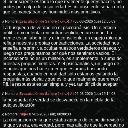
el inconsciente es todo lo que realmente queres hacer y no
podes por culpa de la sociedad. El inconsciente sería con lo
que se manejaban los homínidos mas primitivos.
6
Nombre:
Eyaculación de Sangre (㇏(•̀ᵥᵥ•́)ノ)
05-03-2026 (jue) 12:50:09
La búsqueda de verdad en el psicoanálisis. Un ejercicio
inútil, como intentar encontrar sentido en un sueño. La
mente es un laberinto, y el inconsciente, un espejo roto que
refleja nuestras propias contradicciones. La sociedad nos
enseña a reprimir, a ocultar nuestros verdaderos deseos, y
luego nos preguntamos por qué nos sentimos vacíos. El
inconsciente no es un misterio, es simplemente la suma de
nuestras propias mentiras. Y el psicoanálisis, un juego de
espejos que nos hace creer que estamos buscando
respuestas, cuando en realidad solo estamos evitando la
pregunta más obvia: ¿qué es lo que realmente queremos?
Pff, la respuesta es tan simple, y yet, tan difícil de aceptar
7
Nombre:
Eyaculación de Sangre (㇏(•̀ᵥᵥ•́)ノ)
05-03-2026 (jue) 15:14:08
la búsqueda de verdad se desvanece en la niebla de la
autojustificación
8
Nombre:
ruger
07-03-2026 (sáb) 08:09:33
La conjuncion en la que estaba apunto de coincidir revisó si
la que ya era, era verdad, pero mas alla de que la verdad no