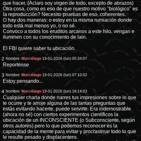
que hacer. (Aclaro soy virgen de todo, excepto de abrazos)
Otra cosa, como es eso de que nuestro motivo "biológico" es
la reproducción? Necesito pruebas de eso, coherentes.
O hay dos maneras: o estoy en la misma rumiación donde
todo está mal menos yo, o no sé.
Convoco a todos los eruditos arcanos a este hilo, vengan e
iluminen con su conocimiento de lain.
El FBI quiere saber tu ubicación.
2
Nombre:
Murciélago
19-01-2026 (lun) 05:34:07
Reportense
3
Nombre:
Murciélago
19-01-2026 (lun) 07:10:02
Estoy pensando...
4
Nombre:
Murciélago
19-01-2026 (lun) 16:14:03
Cualquier charla donde narres tus impresiones sobre lo que
te ocurre y te arroje alguna de las tantas preguntas que
estás evitando hacerte, puede servirte. Era indemostrable
(ahora no sé) con ciertos experimentos científicos la
ubicación de un INCONSCIENTE (o Subconsciente, según
otros autores) pero lo que podemos reconocer es la
capacidad de la mente para evitar y procrastinar todo lo que
le resulte pesado y displacentero.