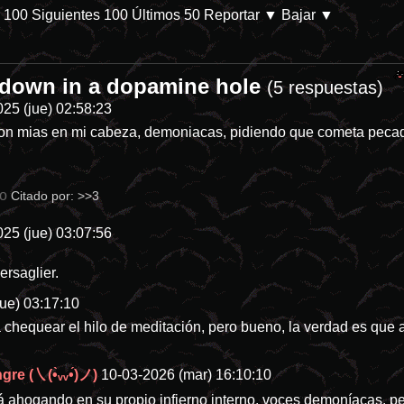
s 100
Siguientes 100
Últimos 50
Reportar
▼ Bajar ▼
g down in a dopamine hole
/db/p-28144-categoria-8 En Prime Video. Parece que las películas de d
(5 respuestas)
25 (jue) 02:58:23
on mias en mi cabeza, demoniacas, pidiendo que cometa pecad
io
Citado por:
>>3
25 (jue) 03:07:56
ersaglier.
ue) 03:17:10
hequear el hilo de meditación, pero bueno, la verdad es que 
re (㇏(•̀ᵥᵥ•́)ノ)
10-03-2026 (mar) 16:10:10
á ahogando en su propio infierno interno. voces demoníacas, pe