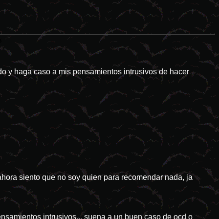
esastres naturales tienden a ser el idóneo campo de cultivo para las 
o y haga caso a mis pensamientos intrusivos de hacer
ahora siento que no soy quien para recomendar nada, ja
nsamientos intrusivos... suena a un buen caso de ocd o