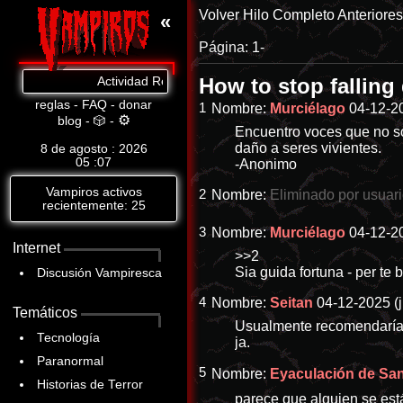
Volver
Hilo Completo
Anteriore
«
Página:
1-
How to stop fallin
Actividad Reciente: Cat.8: https://www.abandomoviez.net
reglas
-
FAQ
-
donar
1
Nombre:
Murciélago
04-12-20
⚙
blog
-
🎲
-
Encuentro voces que no s
daño a seres vivientes.
8 de agosto : 2026
05
:
07
-Anonimo
Vampiros activos
2
Nombre:
Eliminado por usuar
recientemente: 25
3
Nombre:
Murciélago
04-12-20
Internet
>>2
Sia guida fortuna - per te b
Discusión Vampiresca
4
Nombre:
Seitan
04-12-2025 (j
Temáticos
Usualmente recomendaría c
Tecnología
ja.
Paranormal
5
Nombre:
Eyaculación de Sang
Historias de Terror
parece que alguien se est