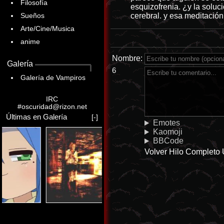
Filosofía
esquizofrenia. ¿y la soluc
cerebral. y esa meditación
Sueños
Arte/Cine/Musica
anime
Nombre:
Galería
6
Galería de Vampiros
IRC
#oscuridad@rizon.net
Últimas en Galería
[-]
Emotes
Kaomoji
BBCode
Volver
Hilo Completo