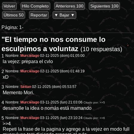
Volver
Hilo Completo
Anteriores 100
Siguientes 100
Últimos 50
Reportar
▼ Bajar ▼
Página:
1-
"El tiempo no nos consume lo
esculpimos a voluntaz
(10 respuestas)
1
Nombre:
Murciélago
02-11-2025 (dom) 01:05:00
la vejez: prepara el cvlo
2
Nombre:
Murciélago
02-11-2025 (dom) 01:48:19
xD
3
Nombre:
Séitan
02-11-2025 (dom) 05:53:57
Memento Mori.
4
Nombre:
Murciélago
03-11-2025 (lun) 21:03:06
Citado por:
>>5
desarrolle la idea o nomás está mamando
5
Nombre:
Murciélago
03-11-2025 (lun) 23:10:24
Citado por:
>>6
>>4
Repeti la frase de la pagina y agrege a la vejez en modo full