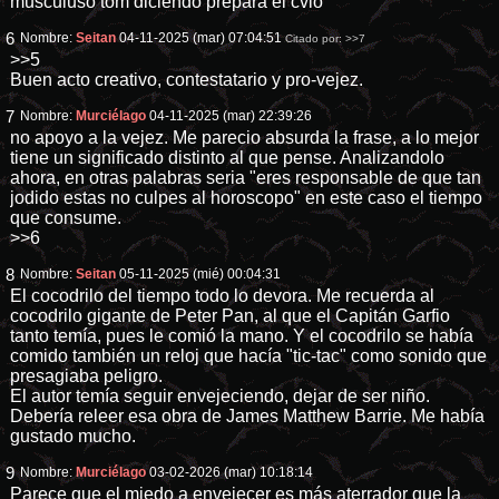
musculuso tom diciendo prepara el cvlo
6
Nombre:
Seitan
04-11-2025 (mar) 07:04:51
Citado por:
>>7
>>5
Buen acto creativo, contestatario y pro-vejez.
7
Nombre:
Murciélago
04-11-2025 (mar) 22:39:26
no apoyo a la vejez. Me parecio absurda la frase, a lo mejor
tiene un significado distinto al que pense. Analizandolo
ahora, en otras palabras seria "eres responsable de que tan
jodido estas no culpes al horoscopo" en este caso el tiempo
que consume.
>>6
8
Nombre:
Seitan
05-11-2025 (mié) 00:04:31
El cocodrilo del tiempo todo lo devora. Me recuerda al
cocodrilo gigante de Peter Pan, al que el Capitán Garfio
tanto temía, pues le comió la mano. Y el cocodrilo se había
comido también un reloj que hacía "tic-tac" como sonido que
presagiaba peligro.
El autor temía seguir envejeciendo, dejar de ser niño.
Debería releer esa obra de James Matthew Barrie. Me había
gustado mucho.
9
Nombre:
Murciélago
03-02-2026 (mar) 10:18:14
Parece que el miedo a envejecer es más aterrador que la