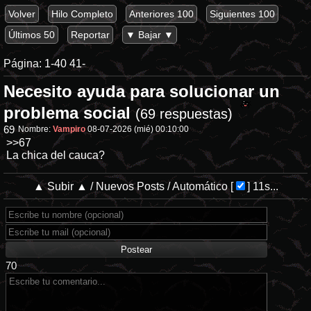
Volver
Hilo Completo
Anteriores 100
Siguientes 100
Últimos 50
Reportar
▼ Bajar ▼
Página:
1-40
41-
Necesito ayuda para solucionar un
problema social
(69 respuestas)
69
Nombre:
Vampiro
08-07-2026 (mié) 00:10:00
>>67
La chica del cauca?
▲ Subir ▲
/
Nuevos Posts
/
Automático
[
]
11s...
70