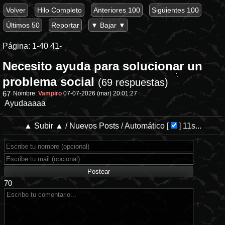
Volver
Hilo Completo
Anteriores 100
Siguientes 100
Últimos 50
Reportar
▼ Bajar ▼
Página:
1-40
41-
Necesito ayuda para solucionar un
problema social
(69 respuestas)
67
Nombre:
Vampiro
07-07-2026 (mar) 20:01:27
Ayudaaaaa
▲ Subir ▲
/
Nuevos Posts
/
Automático
[
]
11s...
70