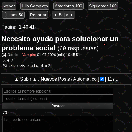
Volver
Hilo Completo
Anteriores 100
Siguientes 100
Últimos 50
Reportar
▼ Bajar ▼
Página:
1-40
41-
Necesito ayuda para solucionar un
problema social
(69 respuestas)
64
Nombre:
Vampiro
01-07-2026 (mié) 19:45:51
>>62
Si le volviste a hablar?
▲ Subir ▲
/
Nuevos Posts
/
Automático
[
]
11s...
70